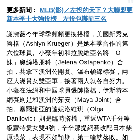
更多新聞：
MLB(影)／左投的天下？大聯盟更
新本季十大強投榜 左投包辦前三名
謝淑薇今年球季頻頻更換搭檔，美國新秀克
魯格（Ashlyn Krueger）是她本季合作的第
六位球員。小薇年初和拉脫維亞名將「O
妹」奧絲塔朋科（Jelena Ostapenko）合
拍，共拿下澳洲公開賽、溫布頓錦標賽，兩
座大滿貫女雙亞軍，接著兩人就各自努力。
小薇在法網和中國球員張帥搭檔，伊斯特本
網賽則是和澳洲的茹安（Maya Joint）合
拍。塞爾維亞的達妮洛維琪（Olga
Danilovic）則是臨時搭檔，重返WTA千分等
級蒙特婁女雙4強，辛辛那提網賽改配日本柴
原瑛菜，表現不如預期，第一輪就落敗。如