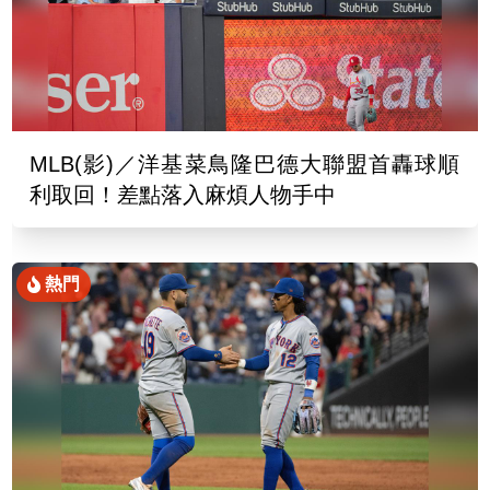
MLB(影)／洋基菜鳥隆巴德大聯盟首轟球順
利取回！差點落入麻煩人物手中
熱門