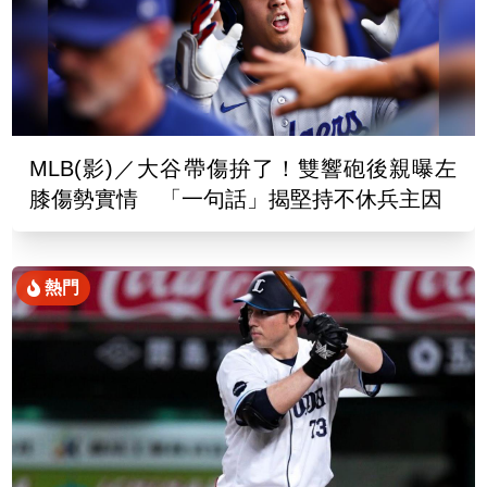
MLB(影)／大谷帶傷拚了！雙響砲後親曝左
膝傷勢實情 「一句話」揭堅持不休兵主因
熱門