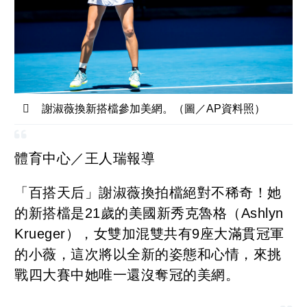
謝淑薇換新搭檔參加美網。（圖／AP資料照）
體育中心／王人瑞報導
「百搭天后」謝淑薇換拍檔絕對不稀奇！她
的新搭檔是21歲的美國新秀克魯格（Ashlyn
Krueger），女雙加混雙共有9座大滿貫冠軍
的小薇，這次將以全新的姿態和心情，來挑
戰四大賽中她唯一還沒奪冠的美網。