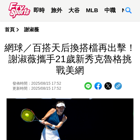
即時
旅外
大谷
MLB
中職
NBA
首頁
謝淑薇
網球／百搭天后換搭檔再出擊！
謝淑薇攜手21歲新秀克魯格挑
戰美網
發佈時間：2025/08/15 17:52
更新時間：2025/08/15 17:52