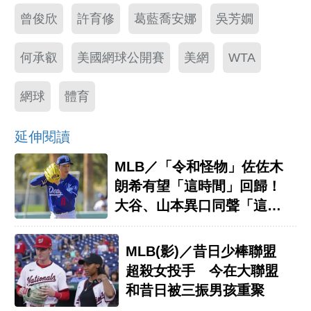
曾俊欣
許育修
葛藍喬安娜
吳芳嫺
何承叡
美國網球公開賽
美網
WTA
網球
體育
延伸閱讀
MLB／「令和怪物」佐佐木
朗希有望「這時間」回歸！
大谷、山本異口同聲「這樣
說」
MLB(影)／昔日少棒聯盟
超殺女投手 今在大聯盟
和昔日被三振男孩重聚