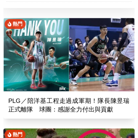
熱門
PLG／陪洋基工程走過成軍期！隊長陳昱瑞
正式離隊 球團：感謝全力付出與貢獻
熱門