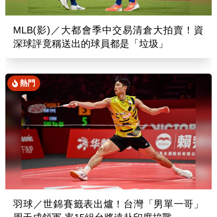
MLB(影)／大都會季中交易清倉大拍賣！資
深球評竟稱送出的球員都是「垃圾」
熱門
羽球／世錦賽籤表出爐！台灣「男單一哥」