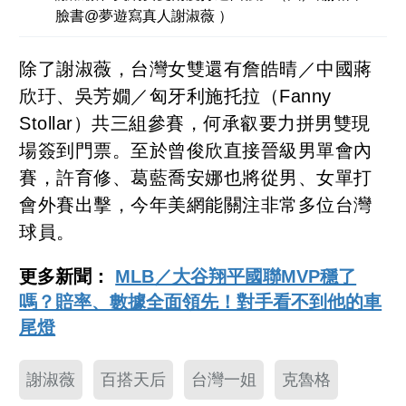
臉書@夢遊寫真人謝淑薇 ）
除了謝淑薇，台灣女雙還有詹皓晴／中國蔣
欣玗、吳芳嫺／匈牙利施托拉（Fanny
Stollar）共三組參賽，何承叡要力拼男雙現
場簽到門票。至於曾俊欣直接晉級男單會內
賽，許育修、葛藍喬安娜也將從男、女單打
會外賽出擊，今年美網能關注非常多位台灣
球員。
更多新聞：
MLB／大谷翔平國聯MVP穩了
嗎？賠率、數據全面領先！對手看不到他的車
尾燈
謝淑薇
百搭天后
台灣一姐
克魯格