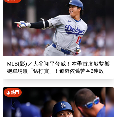
MLB(影)／大谷翔平發威！本季首度敲雙響
砲單場繳「猛打賞」！道奇依舊苦吞6連敗
熱門