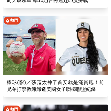
周天成領軍 率15組台將遠赴印度拚戰
熱門
棒球(影)／莎菈太神了首安就是滿貫砲！前
兄弟打擊教練締造美國女子職棒聯盟紀錄
熱門