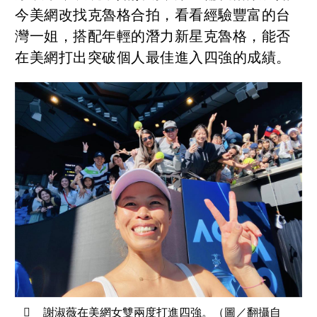
今美網改找克魯格合拍，看看經驗豐富的台
灣一姐，搭配年輕的潛力新星克魯格，能否
在美網打出突破個人最佳進入四強的成績。
謝淑薇在美網女雙兩度打進四強。（圖／翻攝自