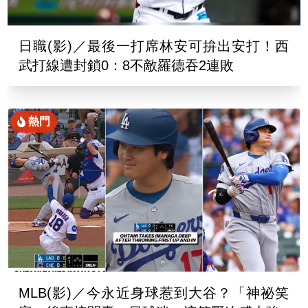
日職(影)／最後一打席林安可拚出安打！西
武打線遭封鎖0：8不敵羅德吞2連敗
熱門
MLB(影)／今永近身球惹到大谷？「神祕笑