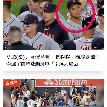
MLB(影)／台灣黑幫「氣噗噗」衝場助陣！
李灝宇前輩遭觸身球「引爆大場面」
熱門