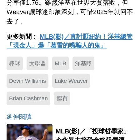
分率僅1.76。雖然洋基在世界大賽落敗，但
Weaver讓球迷印象深刻，可惜2025年就回不
去了。
更多新聞：
MLB(影)／真討厭紐約！洋基總管
「現金人」爆「葛雷的嘴騙人的鬼」
棒球
大聯盟
MLB
洋基隊
Devin Williams
Luke Weaver
Brian Cashman
體育
延伸閱讀
MLB(影)／「投球哲學家」