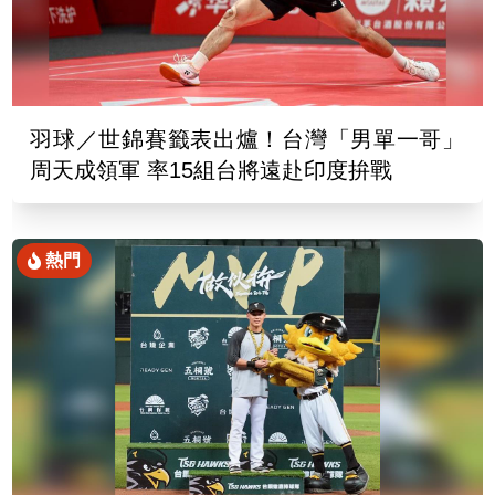
羽球／世錦賽籤表出爐！台灣「男單一哥」
周天成領軍 率15組台將遠赴印度拚戰
熱門