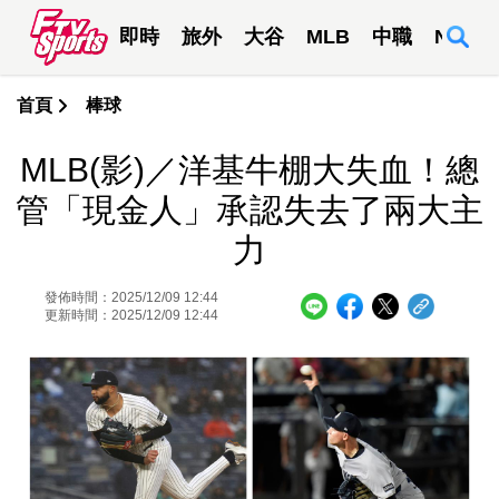
即時
旅外
大谷
MLB
中職
NBA
首頁
棒球
MLB(影)／洋基牛棚大失血！總
管「現金人」承認失去了兩大主
力
發佈時間：2025/12/09 12:44
更新時間：2025/12/09 12:44