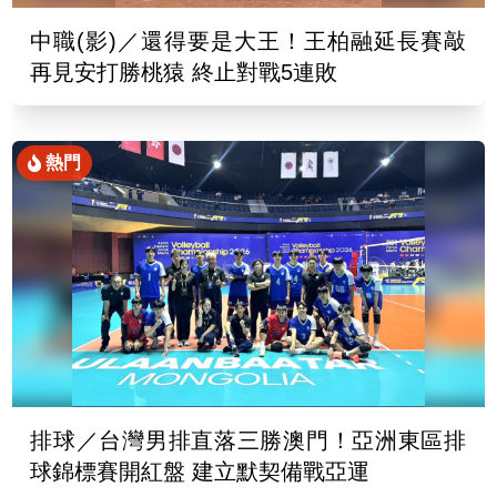
中職(影)／還得要是大王！王柏融延長賽敲
再見安打勝桃猿 終止對戰5連敗
熱門
排球／台灣男排直落三勝澳門！亞洲東區排
球錦標賽開紅盤 建立默契備戰亞運