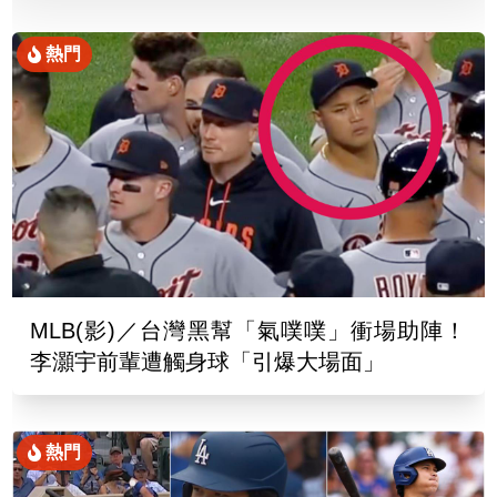
熱門
MLB(影)／台灣黑幫「氣噗噗」衝場助陣！
李灝宇前輩遭觸身球「引爆大場面」
熱門