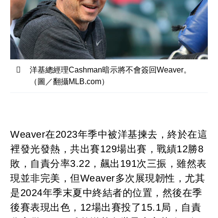
洋基總經理Cashman暗示將不會簽回Weaver。
（圖／翻攝MLB.com）
Weaver在2023年季中被洋基揀去，終於在這
裡發光發熱，共出賽129場出賽，戰績12勝8
敗，自責分率3.22，飆出191次三振，雖然表
現並非完美，但Weaver多次展現韌性，尤其
是2024年季末夏中終結者的位置，然後在季
後賽表現出色，12場出賽投了15.1局，自責