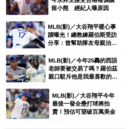
今永昇太接受合格報價續
留小熊 經紀人曝原因
MLB(影)／大谷翔平暖心事
蹟曝光！總教練羅伯斯受訪
分享：曾幫助隊友母親治療
癌症
MLB(影)／今年25轟的西語
老師要被交易了嗎？羅伯茲
親口駁斥他是我最喜歡的球
員
MLB(影)／大谷翔平今年
最後一發全壘打球將拍
賣！預估可望破百萬美金