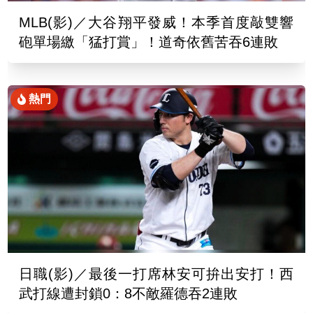
MLB(影)／大谷翔平發威！本季首度敲雙響
砲單場繳「猛打賞」！道奇依舊苦吞6連敗
熱門
日職(影)／最後一打席林安可拚出安打！西
武打線遭封鎖0：8不敵羅德吞2連敗