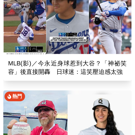
MLB(影)／今永近身球惹到大谷？「神祕笑
容」後直接開轟 日球迷：這笑壓迫感太強
熱門