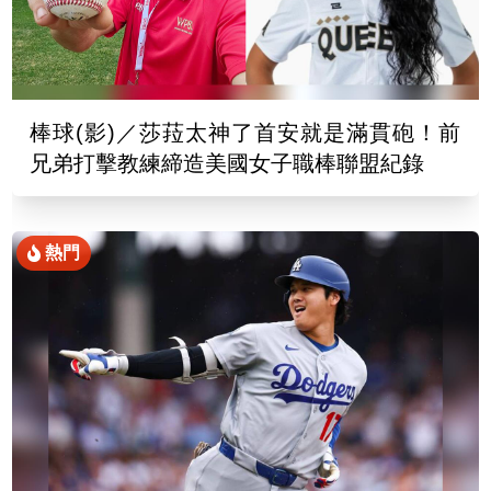
棒球(影)／莎菈太神了首安就是滿貫砲！前
兄弟打擊教練締造美國女子職棒聯盟紀錄
熱門