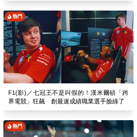
熱門
F1(影)／七冠王不是叫假的！漢米爾頓「跨
界電競」狂飆 創最速成績職業選手臉綠了
熱門