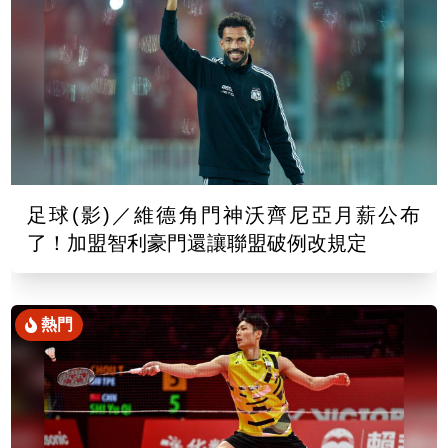
足球(影)／維德角門神沃齊尼亞月薪公布
了！加盟智利豪門還讓聯盟破例改規定
熱門