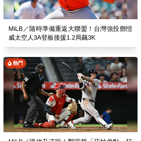
MiLB／隨時準備重返大聯盟！台灣強投鄧愷
威太空人3A登板後援1.2局飆3K
熱門