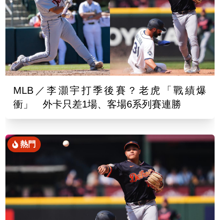
MLB／李灝宇打季後賽？老虎「戰績爆
衝」 外卡只差1場、客場6系列賽連勝
熱門