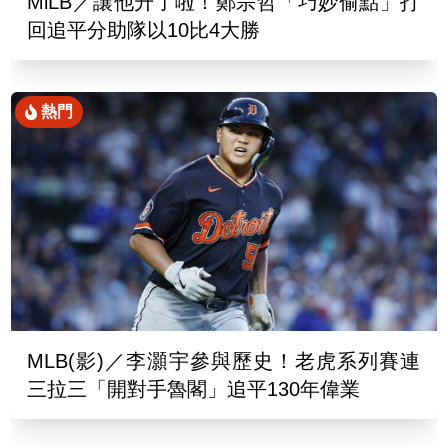
MiLB／讓他升了啦！鄭宗哲「巧妙偷點」打
回追平分助隊以10比4大勝
熱門
MLB(影)／李灝宇參與歷史！老虎系列賽連
三拉三「開對手魯閣」追平130年偉業