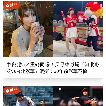
熱門
中職(影)／重磅同場！天母棒球場「河北彩
花vs台北彩華」網挺：30年前彩華不輸
熱門