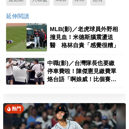
延伸閱讀
MLB(影)／老虎球員外野相
撞見血！米德斯腦震盪送
醫 格林自責「感覺很糟」
中職(影)／台灣隊長也要繳
停車費啦！陳傑憲見繳費單
烙台語「啊娘威！比個賽開
百二」
熱門