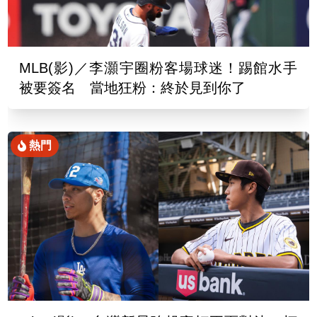
MLB(影)／李灝宇圈粉客場球迷！踢館水手
被要簽名 當地狂粉：終於見到你了
熱門