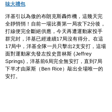
味大禮包
洋基引以為傲的布朗克斯轟炸機，這幾天完
全靜悄悄！自前一場比賽第一局攻下2分後，
打線便完全斷絕供應，今天再遭運動家投手
群完封，洋基已經連續17局沒有得分。在這
17局中，洋基全隊一共只擊出2支安打，這場
面對運動家先發左投史普林斯 (Jeffrey
Springs)，洋基前6局完全無安打，直到7局
下半才由萊斯（Ben Rice）敲出全場唯一的
安打。