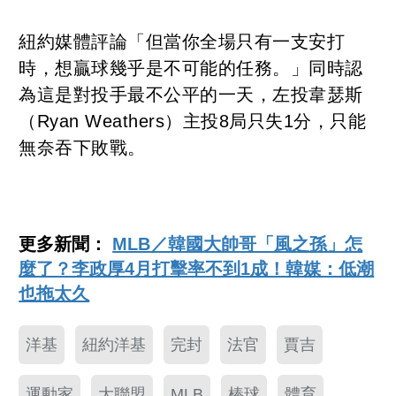
紐約媒體評論「但當你全場只有一支安打
時，想贏球幾乎是不可能的任務。」同時認
為這是對投手最不公平的一天，左投韋瑟斯
（Ryan Weathers）主投8局只失1分，只能
無奈吞下敗戰。
更多新聞：
MLB／韓國大帥哥「風之孫」怎
麼了？李政厚4月打擊率不到1成！韓媒：低潮
也拖太久
洋基
紐約洋基
完封
法官
賈吉
運動家
大聯盟
MLB
棒球
體育