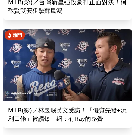
MiLB(影)／台灣新星強投豪打正面對決！柯
敬賢雙安狙擊蘇嵐鴻
熱門
MiLB(影)／林昱珉英文受訪！「優質先發+流
利口條」被讚爆 網：有Ray的感覺