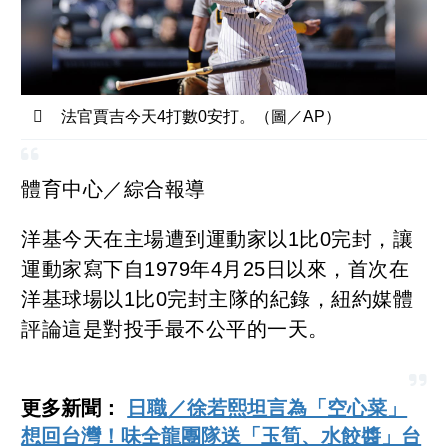
法官賈吉今天4打數0安打。（圖／AP）
體育中心／綜合報導
洋基今天在主場遭到運動家以1比0完封，讓
運動家寫下自1979年4月25日以來，首次在
洋基球場以1比0完封主隊的紀錄，紐約媒體
評論這是對投手最不公平的一天。
更多新聞：
日職／徐若熙坦言為「空心菜」
想回台灣！味全龍團隊送「玉筍、水餃醬」台