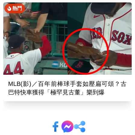
熱門
MLB(影)／百年前棒球手套如壓扁可頌？古
巴特快車獲得「極罕見古董」樂到爆