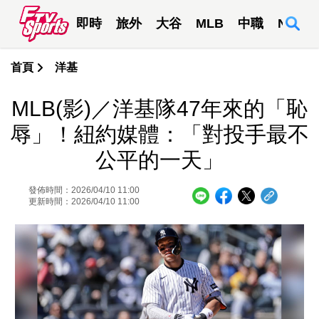
即時
旅外
大谷
MLB
中職
NBA
首頁
洋基
MLB(影)／洋基隊47年來的「恥
辱」！紐約媒體：「對投手最不
公平的一天」
發佈時間：2026/04/10 11:00
更新時間：2026/04/10 11:00