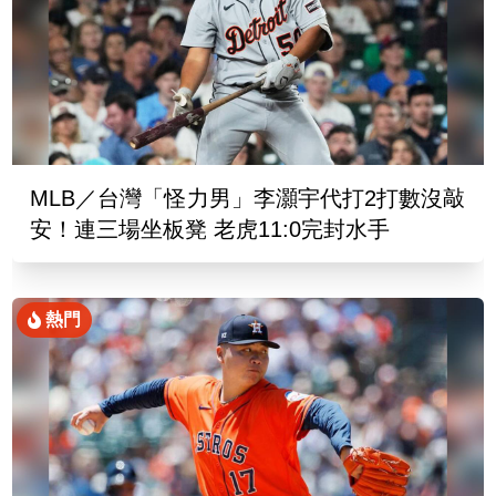
MLB／台灣「怪力男」李灝宇代打2打數沒敲
安！連三場坐板凳 老虎11:0完封水手
熱門