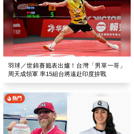
羽球／世錦賽籤表出爐！台灣「男單一哥」
周天成領軍 率15組台將遠赴印度拚戰
熱門