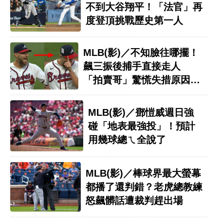
不到大谷翔平！「法官」再
度登頂挑戰歷史第一人
MLB(影)／不知臉往哪擺！
飆三振後捕手直接走人
「拍賣哥」驚慌失措原因超
瞎
MLB(影)／鄧愷威週日強
碰「地表最強投」！預計
用幾球總ㄟ全說了
MLB(影)／棒球界最大螢幕
都播了還判錯？老虎總教練
怒飆髒話遭裁判趕出場