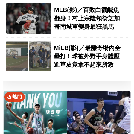
MLB(影)／百敗白襪鹹魚
翻身！村上宗隆領銜芝加
哥南城軍變身最狂黑馬
MiLB(影)／最離奇場內全
壘打！球被外野手身體壓
進草皮竟拿不起來所致
熱門