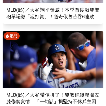
MLB(影)／大谷翔平發威！本季首度敲雙響
砲單場繳「猛打賞」！道奇依舊苦吞6連敗
熱門
MLB(影)／大谷帶傷拚了！雙響砲後親曝左
膝傷勢實情 「一句話」揭堅持不休兵主因