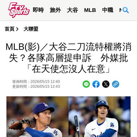
即時
旅外
大谷
MLB
中職
NBA
首頁
大聯盟
MLB(影)／大谷二刀流特權將消
失？各隊高層提申訴 外媒批
「在天使怎沒人在意」
發佈時間：2026/05/15 12:40
更新時間：2026/05/15 12:43