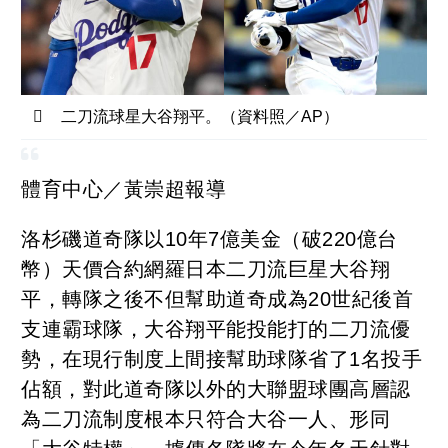
二刀流球星大谷翔平。（資料照／AP）
體育中心／黃崇超報導
洛杉磯道奇隊以10年7億美金（破220億台
幣）天價合約網羅日本二刀流巨星大谷翔
平，轉隊之後不但幫助道奇成為20世紀後首
支連霸球隊，大谷翔平能投能打的二刀流優
勢，在現行制度上間接幫助球隊省了1名投手
佔額，對此道奇隊以外的大聯盟球團高層認
為二刀流制度根本只符合大谷一人、形同