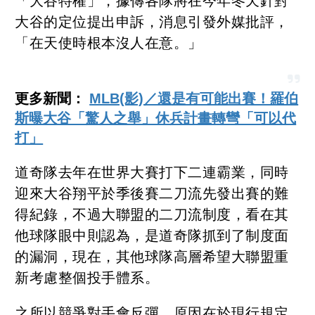
「大谷特權」，據傳各隊將在今年冬天針對
大谷的定位提出申訴，消息引發外媒批評，
「在天使時根本沒人在意。」
更多新聞：
MLB(影)／還是有可能出賽！羅伯
斯曝大谷「驚人之舉」休兵計畫轉彎「可以代
打」
道奇隊去年在世界大賽打下二連霸業，同時
迎來大谷翔平於季後賽二刀流先發出賽的難
得紀錄，不過大聯盟的二刀流制度，看在其
他球隊眼中則認為，是道奇隊抓到了制度面
的漏洞，現在，其他球隊高層希望大聯盟重
新考慮整個投手體系。
之所以競爭對手會反彈，原因在於現行規定