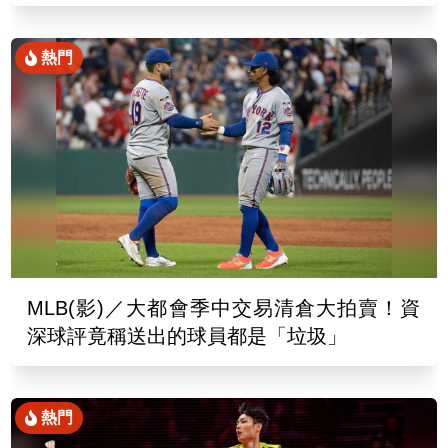
熱門
MLB(影)／大都會季中交易清倉大拍賣！資
深球評竟稱送出的球員都是「垃圾」
熱門