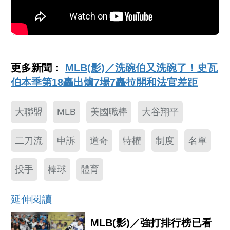
更多新聞：
MLB(影)／洗碗伯又洗碗了！史瓦
伯本季第18轟出爐7場7轟拉開和法官差距
大聯盟
MLB
美國職棒
大谷翔平
二刀流
申訴
道奇
特權
制度
名單
投手
棒球
體育
延伸閱讀
MLB(影)／強打排行榜已看