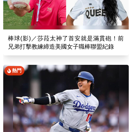
棒球(影)／莎菈太神了首安就是滿貫砲！前
兄弟打擊教練締造美國女子職棒聯盟紀錄
熱門