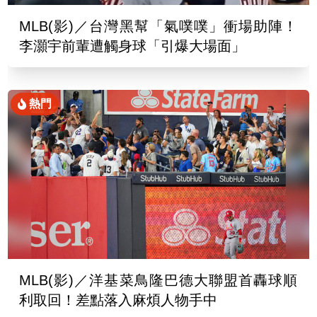
MLB(影)／台灣黑幫「氣噗噗」衝場助陣！
李灝宇前輩遭觸身球「引爆大場面」
熱門
MLB(影)／洋基菜鳥隆巴德大聯盟首轟球順
利取回！差點落入麻煩人物手中