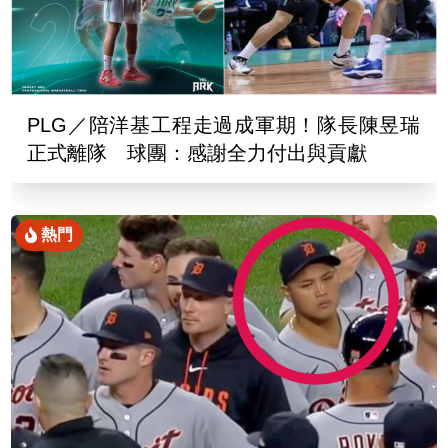
PLG／陪洋基工程走過成軍期！隊長陳昱瑞
正式離隊 球團：感謝全力付出與貢獻
熱門