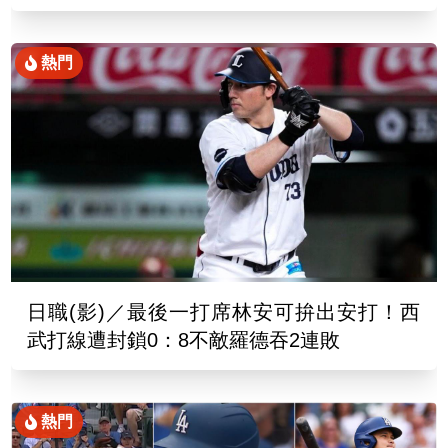
熱門
日職(影)／最後一打席林安可拚出安打！西
武打線遭封鎖0：8不敵羅德吞2連敗
熱門