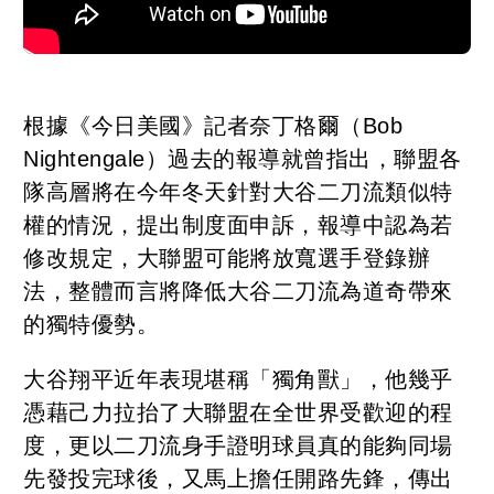
根據《今日美國》記者奈丁格爾（Bob
Nightengale）過去的報導就曾指出，聯盟各
隊高層將在今年冬天針對大谷二刀流類似特
權的情況，提出制度面申訴，報導中認為若
修改規定，大聯盟可能將放寬選手登錄辦
法，整體而言將降低大谷二刀流為道奇帶來
的獨特優勢。
大谷翔平近年表現堪稱「獨角獸」，他幾乎
憑藉己力拉抬了大聯盟在全世界受歡迎的程
度，更以二刀流身手證明球員真的能夠同場
先發投完球後，又馬上擔任開路先鋒，傳出