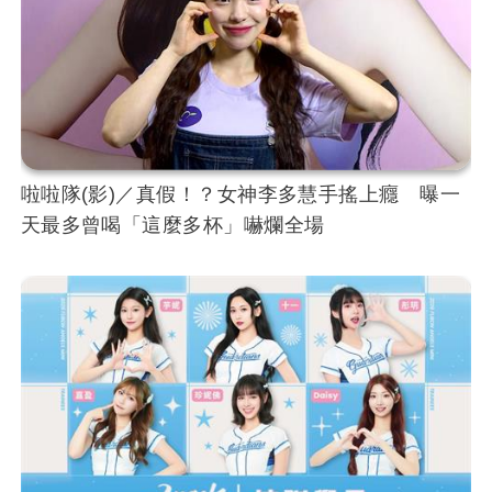
啦啦隊(影)／真假！？女神李多慧手搖上癮 曝一
天最多曾喝「這麼多杯」嚇爛全場