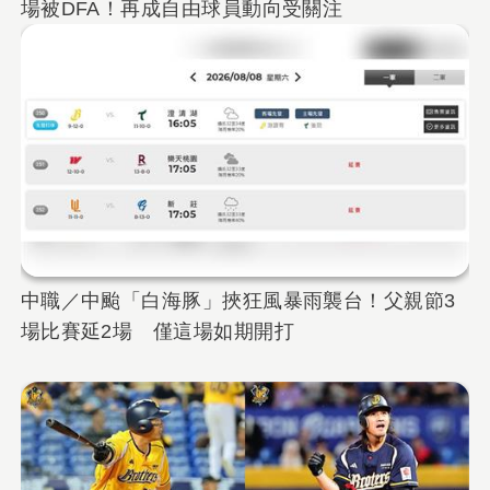
場被DFA！再成自由球員動向受關注
中職／中颱「白海豚」挾狂風暴雨襲台！父親節3
場比賽延2場 僅這場如期開打