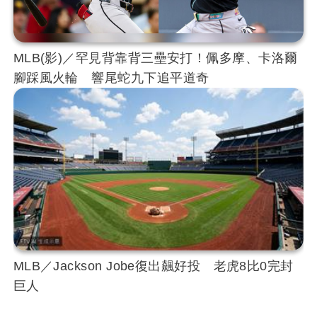
MLB(影)／罕見背靠背三壘安打！佩多摩、卡洛爾
腳踩風火輪 響尾蛇九下追平道奇
MLB／Jackson Jobe復出飆好投 老虎8比0完封
巨人