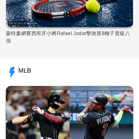
蒙特婁網賽西班牙小將Rafael Jodar擊敗第8種子晉級八
M
強
砲
MLB