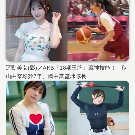
運動美女(影)／AKB「18期王牌」藏神技能！ 秋
山由奈球齡7年、國中當籃球隊長