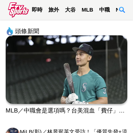
即時
旅外
大谷
MLB
中職
NBA
頭條新聞
MLB／中職會是選項嗎？台美混血「費仔」代
M
跑1場被DFA！再成自由球員動向受關注
MiLB(影)／林昱珉英文受訪！「優質先發+流