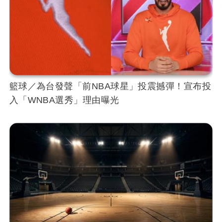
籃球／為台發聲「前NBA球星」投震撼彈！宣布投
入「WNBA選秀」理由曝光