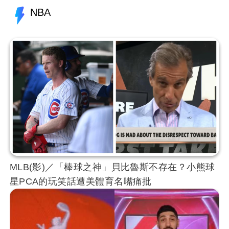
NBA
MLB(影)／「棒球之神」貝比魯斯不存在？小熊球
星PCA的玩笑話遭美體育名嘴痛批