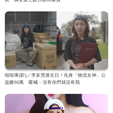
啦啦隊(影)／李多慧過生日！化身「物流女神」公
益砸50萬 暖喊：沒有你們就沒有我