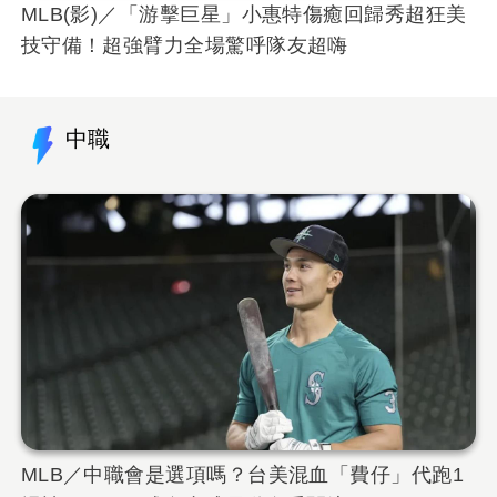
MLB(影)／「游擊巨星」小惠特傷癒回歸秀超狂美
技守備！超強臂力全場驚呼隊友超嗨
中職
MLB／中職會是選項嗎？台美混血「費仔」代跑1