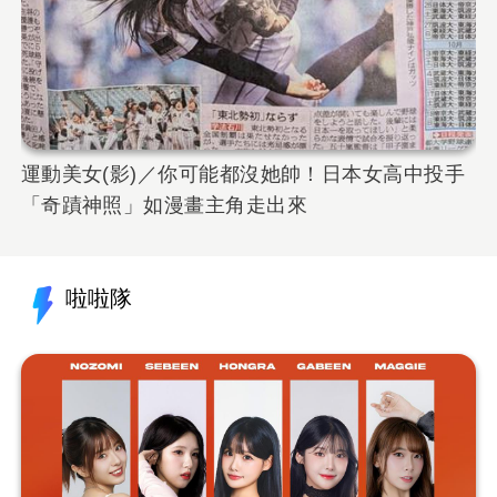
運動美女(影)／你可能都沒她帥！日本女高中投手
「奇蹟神照」如漫畫主角走出來
啦啦隊