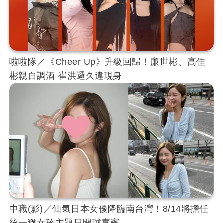
啦啦隊／《Cheer Up》升級回歸！廉世彬、高佳
彬親自調酒 崔洪邏久違現身
中職(影)／仙氣日本女優降臨南台灣！8/14將擔任
統一獅女孩主題日開球嘉賓