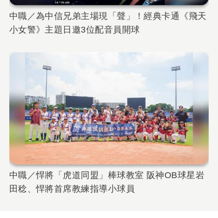
中職／為中信兄弟主場現「聲」！經典卡通《飛天
小女警》主題日邀3位配音員開球
中職／悍將「虎道同盟」棒球教室 阪神OB球星岩
田稔、悍將首席教練指導小球員