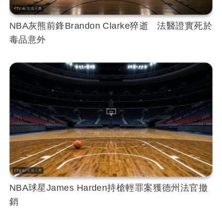
NBA灰熊前鋒Brandon Clarke猝逝 法醫證實死於
毒品意外
NBA球星James Harden持槍輕罪案獲德州法官撤
銷