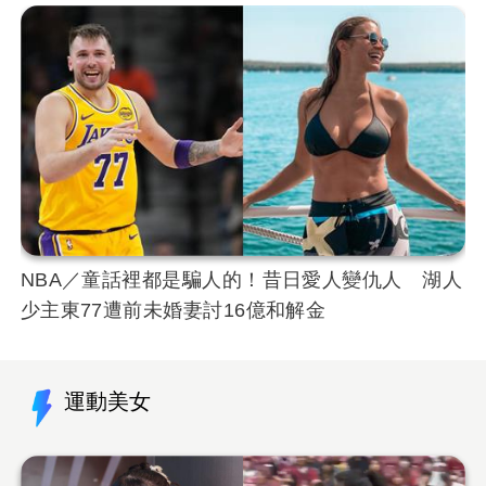
NBA／童話裡都是騙人的！昔日愛人變仇人 湖人
少主東77遭前未婚妻討16億和解金
運動美女