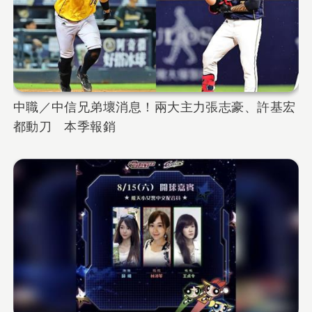
中職／中信兄弟壞消息！兩大主力張志豪、許基宏
都動刀 本季報銷