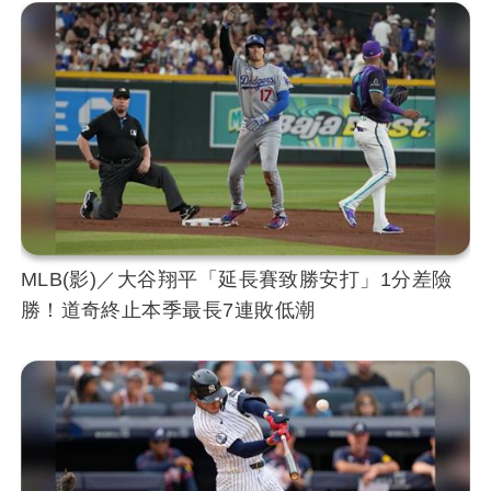
MLB(影)／大谷翔平「延長賽致勝安打」1分差險
勝！道奇終止本季最長7連敗低潮