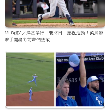
MLB(影)／洋基舉行「老將日」慶祝活動！菜鳥游
擊手開轟向前輩們致敬