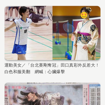
運動美女／「台北賽剛奪冠」田口真彩外反差大！
白色和服美翻 網喊：心臟爆擊