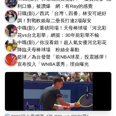
利口條」被讚爆 網：有Ray的感覺
日職(影)／西武「台灣ㄟ四番」林安可絕好
調！對戰軟銀敲二壘長打連2場敲安
中職(影)／重磅同場！天母棒球場「河北彩
花vs台北彩華」網挺：30年前彩華不輸
中職(影)／你沒看錯！超人氣女優河北彩花
降臨天母棒球場 粉絲全暴動
籃球／為台發聲「前NBA球星」投震撼彈！
宣布投入「WNBA選秀」理由曝光