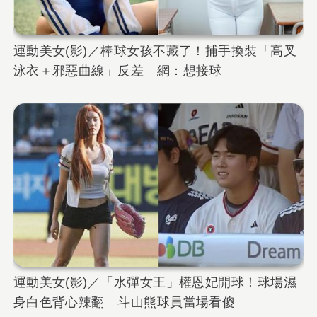
運動美女(影)／棒球女孩不藏了！捕手換裝「高叉
泳衣＋邪惡曲線」反差 網：想接球
運動美女(影)／「水彈女王」權恩妃開球！球場濕
身白色背心辣翻 斗山熊球員當場看傻