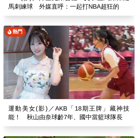
馬刺練球 外媒直呼：一起打NBA超狂的
熱門
運動美女(影)／AKB「18期王牌」藏神技
能！ 秋山由奈球齡7年、國中當籃球隊長