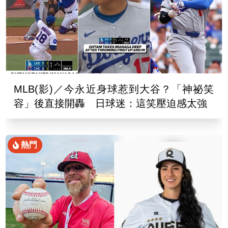
MLB(影)／今永近身球惹到大谷？「神祕笑
容」後直接開轟 日球迷：這笑壓迫感太強
熱門