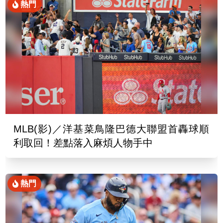
熱門
MLB(影)／洋基菜鳥隆巴德大聯盟首轟球順
利取回！差點落入麻煩人物手中
熱門