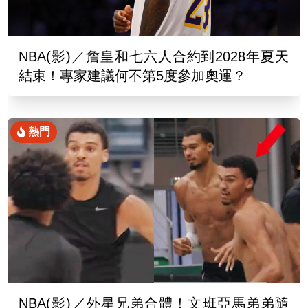
NBA(影)／詹皇和七六人合約到2028年夏天
結束！專家建議何不第5度參加奧運？
熱門
NBA(影)／外星兄弟合體！文班亞馬弟弟隨