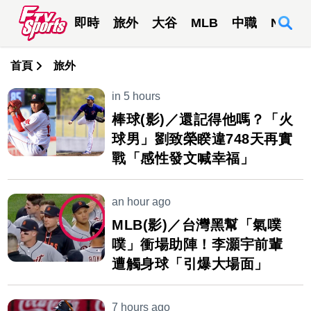
即時
旅外
大谷
MLB
中職
NBA
首頁
旅外
in 5 hours
棒球(影)／還記得他嗎？「火
球男」劉致榮睽違748天再實
戰「感性發文喊幸福」
an hour ago
MLB(影)／台灣黑幫「氣噗
噗」衝場助陣！李灝宇前輩
遭觸身球「引爆大場面」
7 hours ago