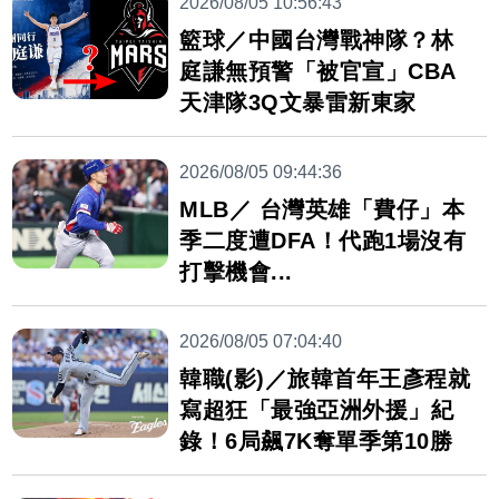
2026/08/05 10:56:43
籃球／中國台灣戰神隊？林
庭謙無預警「被官宣」CBA
天津隊3Q文暴雷新東家
2026/08/05 09:44:36
MLB／ 台灣英雄「費仔」本
季二度遭DFA！代跑1場沒有
打擊機會...
2026/08/05 07:04:40
韓職(影)／旅韓首年王彥程就
寫超狂「最強亞洲外援」紀
錄！6局飆7K奪單季第10勝