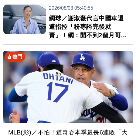
2026/08/03 05:40:55
網球／謝淑薇代言中國車還
遭指控「粉專誇完後就
賣」！網：開不到2個月哥哥
就出價
熱門
MLB(影)／不怕！道奇吞本季最長6連敗「大