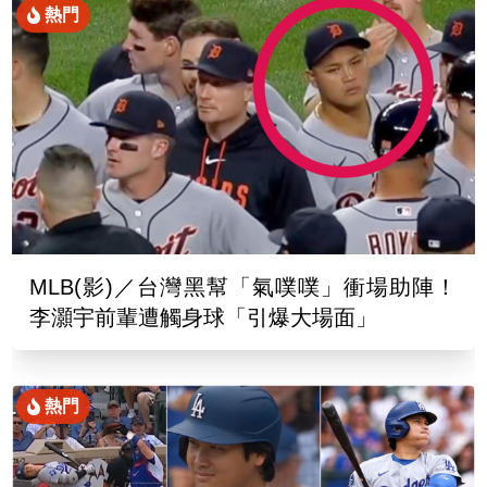
熱門
MLB(影)／台灣黑幫「氣噗噗」衝場助陣！
李灝宇前輩遭觸身球「引爆大場面」
熱門