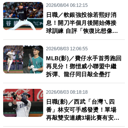
2026/08/04 06:12:15
日職／軟銀強投徐若熙好消
息！開刀半個月後開始傳接
球訓練 自評「恢復比想像
好」
2026/08/03 12:06:55
MLB(影)／費仔水手首秀跑回
再見分！鄧愷威小聯盟中繼
拆彈、龍仔同日敲全壘打
2026/08/03 08:18:18
日職(影)／西武「台灣ㄟ四
番」林安可手感發燙！單場
再敲雙安連續3場比賽有安打
表現