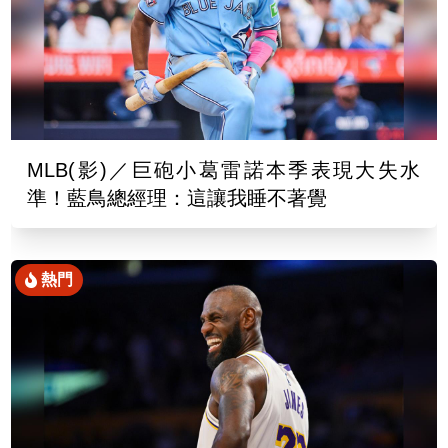
MLB(影)／巨砲小葛雷諾本季表現大失水
準！藍鳥總經理：這讓我睡不著覺
熱門