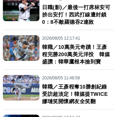
日職(影)／最後一打席林安可
拚出安打！西武打線遭封鎖
0：8不敵羅德吞2連敗
2026/08/05 12:17:41
韓職／10萬美元奇蹟！王彥
程完勝200萬美元洋投 韓媒
盛讚：韓華鷹根本撿到寶
2026/08/05 11:48:58
韓職／王彥程奪10勝創紀錄
受訪超淡定！韓媒提TWICE
娜璉笑開懷網友全笑翻