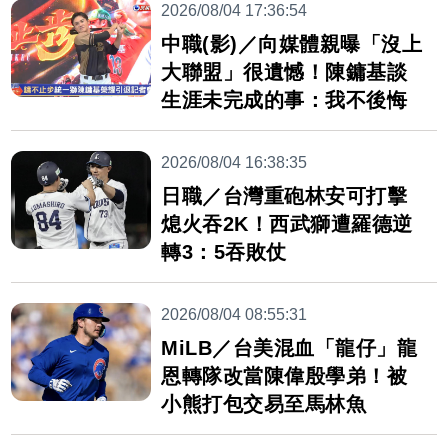
2026/08/04 17:36:54
中職(影)／向媒體親曝「沒上
大聯盟」很遺憾！陳鏞基談
生涯未完成的事：我不後悔
2026/08/04 16:38:35
日職／台灣重砲林安可打擊
熄火吞2K！西武獅遭羅德逆
轉3：5吞敗仗
2026/08/04 08:55:31
MiLB／台美混血「龍仔」龍
恩轉隊改當陳偉殷學弟！被
小熊打包交易至馬林魚