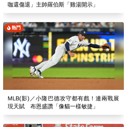
咖還傷退」主帥羅伯斯「雞湯開示」
熱門
MLB(影)／小隆巴德攻守都有戲！連兩戰展
現天賦 布恩盛讚「像貓一樣敏捷」