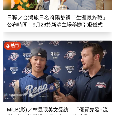
日職／台灣旅日名將陽岱鋼「生涯最終戰」
公布時間！9月26於新潟主場舉辦引退儀式
熱門
MiLB(影)／林昱珉英文受訪！「優質先發+流