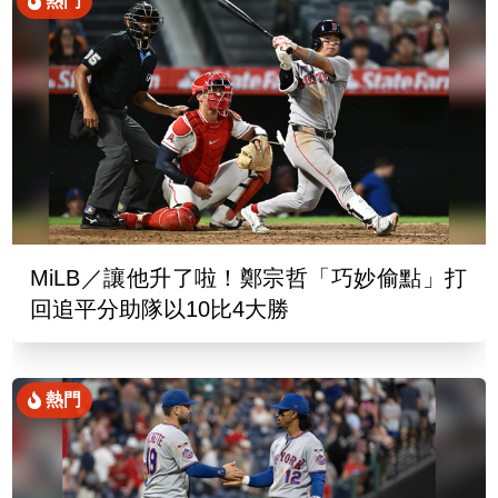
熱門
MiLB／讓他升了啦！鄭宗哲「巧妙偷點」打
回追平分助隊以10比4大勝
熱門