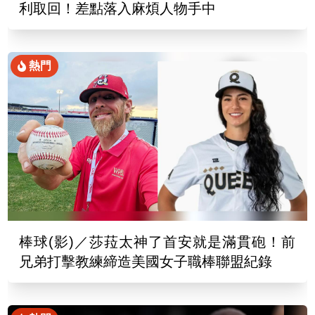
利取回！差點落入麻煩人物手中
熱門
棒球(影)／莎菈太神了首安就是滿貫砲！前
兄弟打擊教練締造美國女子職棒聯盟紀錄