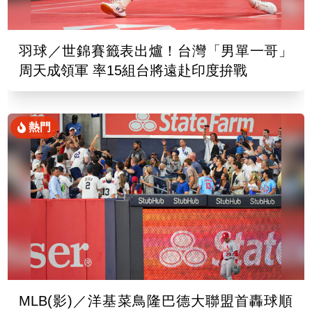
羽球／世錦賽籤表出爐！台灣「男單一哥」
周天成領軍 率15組台將遠赴印度拚戰
熱門
MLB(影)／洋基菜鳥隆巴德大聯盟首轟球順