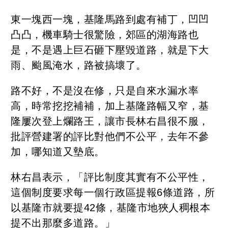
東一塊西一塊，基隆馬路到處有補丁，凹凹
凸凸，機車騎士很驚險，郊區的湖海路也
是，不是遇上巨石砸下壓毀道路，就是下大
雨、颱風淹水，路被搞壞了。
路不好，不是沒在修，只是自來水漏水率
高，時常挖挖補補，加上基隆路幅又窄，基
隆屢次登上爛路王，讓市長林右昌很不服，
批評營建署的評比對他們不公平，去年不參
加，哪知道又墊底。
林右昌表示，「評比制度其實有不公平性，
這個制度要求每一個行政區提報6條道路，所
以基隆市就要提42條，基隆市地狹人稠根本
提不出那麼多道路。」