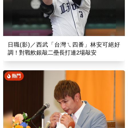
日職(影)／西武「台灣ㄟ四番」林安可絕好
調！對戰軟銀敲二壘長打連2場敲安
熱門