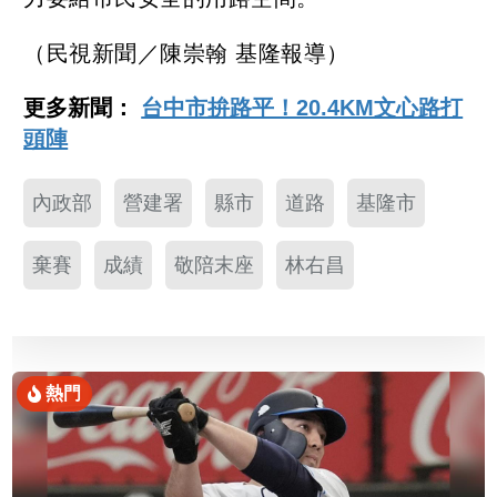
（民視新聞／陳崇翰 基隆報導）
更多新聞：
台中市拚路平！20.4KM文心路打
頭陣
內政部
營建署
縣市
道路
基隆市
棄賽
成績
敬陪末座
林右昌
熱門