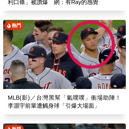
利口條」被讚爆 網：有Ray的感覺
熱門
MLB(影)／台灣黑幫「氣噗噗」衝場助陣！
李灝宇前輩遭觸身球「引爆大場面」