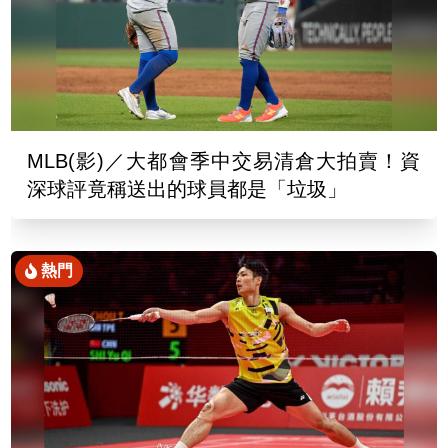
MLB(影)／大都會季中交易清倉大拍賣！資
深球評竟稱送出的球員都是「垃圾」
熱門