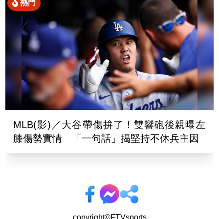
熱門
MLB(影)／大谷帶傷拚了！雙響砲後親曝左
膝傷勢實情 「一句話」揭堅持不休兵主因
copyright©FTVsports