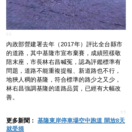
內政部營建署去年（2017年）評比全台縣市
的道路，其中基隆市宣布棄賽，成績照樣敬
陪末座，市長林右昌喊冤，認為評鑑標準有
問題，道路不能重複提報、新道路也不行，
地狹人稠的基隆，符合標準的路少之又少，
林右昌強調基隆的道路品質，已經有大幅改
善。
更多新聞：
基隆東岸停車場空中跑道 開放8天
就受損