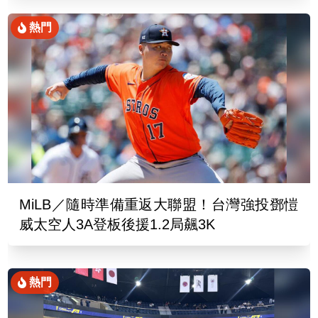
熱門
MiLB／隨時準備重返大聯盟！台灣強投鄧愷
威太空人3A登板後援1.2局飆3K
熱門