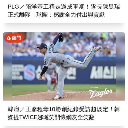
PLG／陪洋基工程走過成軍期！隊長陳昱瑞
正式離隊 球團：感謝全力付出與貢獻
熱門
韓職／王彥程奪10勝創紀錄受訪超淡定！韓
媒提TWICE娜璉笑開懷網友全笑翻