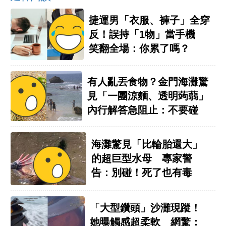
捷運男「衣服、褲子」全穿
反！誤持「1物」當手機
笑翻全場：你累了嗎？
有人亂丟食物？金門海灘驚
見「一團涼麵、透明蒟蒻」
內行解答急阻止：不要碰
海灘驚見「比輪胎還大」
的超巨型水母 專家警
告：別碰！死了也有毒
「大型鑽頭」沙灘現蹤！
她曝觸感超柔軟 網驚：