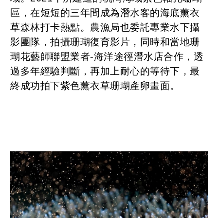
區，在短短的三年間成為潛水客的海底薰衣
草森林打卡熱點。農漁局也委託專業水下攝
影團隊，拍攝珊瑚復育影片，同時和當地珊
瑚花藝師聯盟業者-海洋途徑潛水店合作，透
過多年經驗判斷，再加上耐心的等待下，最
終成功拍下紫色薰衣草珊瑚產卵畫面。