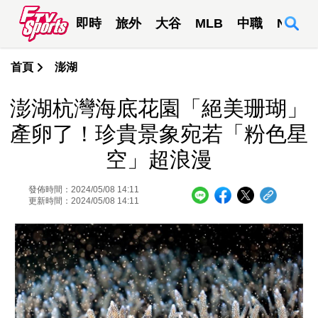
即時
旅外
大谷
MLB
中職
NBA
首頁
澎湖
澎湖杭灣海底花園「絕美珊瑚」
產卵了！珍貴景象宛若「粉色星
空」超浪漫
發佈時間：2024/05/08 14:11
更新時間：2024/05/08 14:11