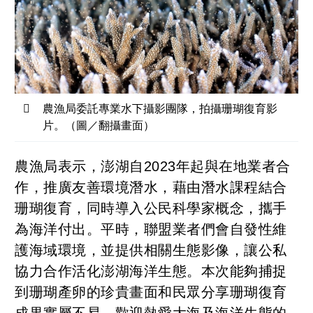
農漁局委託專業水下攝影團隊，拍攝珊瑚復育影
片。（圖／翻攝畫面）
農漁局表示，澎湖自2023年起與在地業者合
作，推廣友善環境潛水，藉由潛水課程結合
珊瑚復育，同時導入公民科學家概念，攜手
為海洋付出。平時，聯盟業者們會自發性維
護海域環境，並提供相關生態影像，讓公私
協力合作活化澎湖海洋生態。本次能夠捕捉
到珊瑚產卵的珍貴畫面和民眾分享珊瑚復育