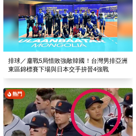
排球／鏖戰5局惜敗強敵韓國！台灣男排亞洲
東區錦標賽下場與日本交手拚晉4強戰
熱門