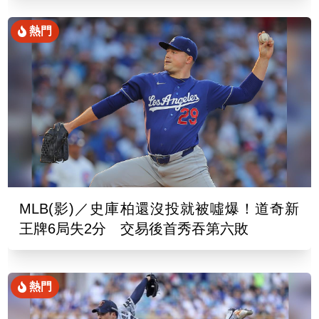
熱門
MLB(影)／史庫柏還沒投就被噓爆！道奇新
王牌6局失2分 交易後首秀吞第六敗
熱門