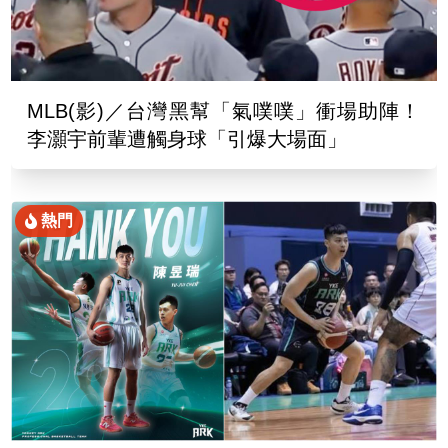
MLB(影)／台灣黑幫「氣噗噗」衝場助陣！
李灝宇前輩遭觸身球「引爆大場面」
熱門