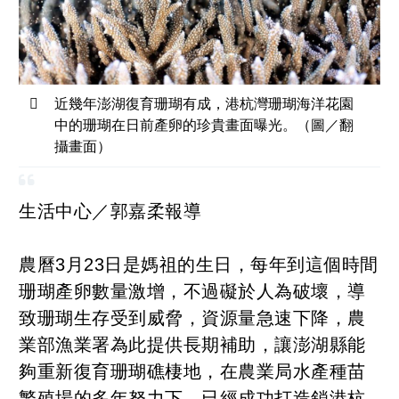
近幾年澎湖復育珊瑚有成，港杭灣珊瑚海洋花園
中的珊瑚在日前產卵的珍貴畫面曝光。（圖／翻
攝畫面）
生活中心／郭嘉柔報導
農曆3月23日是媽祖的生日，每年到這個時間
珊瑚產卵數量激增，不過礙於人為破壞，導
致珊瑚生存受到威脅，資源量急速下降，農
業部漁業署為此提供長期補助，讓澎湖縣能
夠重新復育珊瑚礁棲地，在農業局水產種苗
繁殖場的多年努力下，已經成功打造鎖港杭