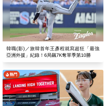
韓職(影)／旅韓首年王彥程就寫超狂「最強
亞洲外援」紀錄！6局飆7K奪單季第10勝
熱門