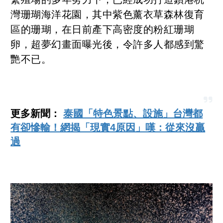
灣珊瑚海洋花園，其中紫色薰衣草森林復育
區的珊瑚，在日前產下高密度的粉紅珊瑚
卵，超夢幻畫面曝光後，令許多人都感到驚
艷不已。
更多新聞：
泰國「特色景點、設施」台灣都
有卻慘輸！網揭「現實4原因」嘆：從來沒贏
過