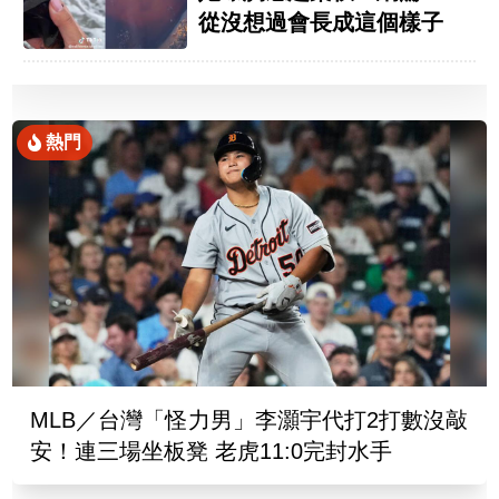
從沒想過會長成這個樣子
熱門
MLB／台灣「怪力男」李灝宇代打2打數沒敲
安！連三場坐板凳 老虎11:0完封水手