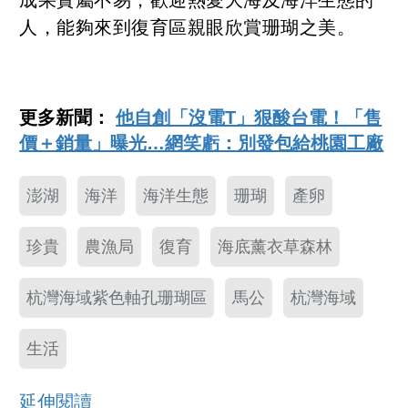
成果實屬不易，歡迎熱愛大海及海洋生態的
人，能夠來到復育區親眼欣賞珊瑚之美。
更多新聞：
他自創「沒電T」狠酸台電！「售
價＋銷量」曝光…網笑虧：別發包給桃園工廠
澎湖
海洋
海洋生態
珊瑚
產卵
珍貴
農漁局
復育
海底薰衣草森林
杭灣海域紫色軸孔珊瑚區
馬公
杭灣海域
生活
延伸閱讀