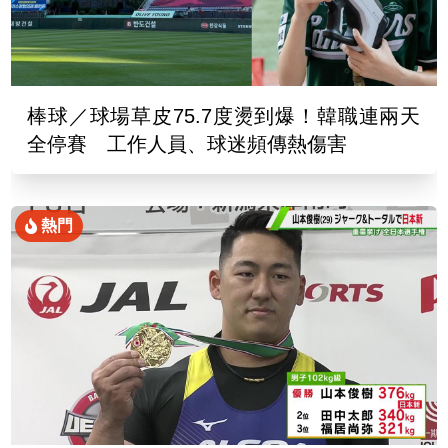
棒球／球場草皮75.7度燙到爆！韓職連兩天
全停賽 工作人員、球迷頻傳熱傷害
熱門