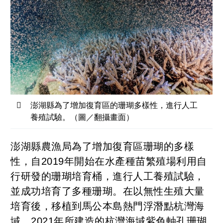
澎湖縣為了增加復育區的珊瑚多樣性，進行人工
養殖試驗。（圖／翻攝畫面）
澎湖縣農漁局為了增加復育區珊瑚的多樣
性，自2019年開始在水產種苗繁殖場利用自
行研發的珊瑚培育桶，進行人工養殖試驗，
並成功培育了多種珊瑚。在以無性生殖大量
培育後，移植到馬公本島熱門浮潛點杭灣海
域。2021年所建造的杭灣海域紫色軸孔珊瑚