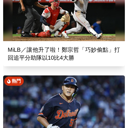
MiLB／讓他升了啦！鄭宗哲「巧妙偷點」打
回追平分助隊以10比4大勝
熱門