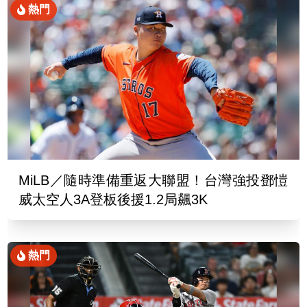
熱門
MiLB／隨時準備重返大聯盟！台灣強投鄧愷
威太空人3A登板後援1.2局飆3K
熱門