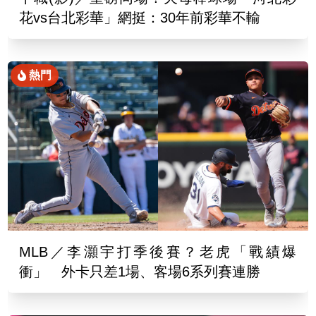
花vs台北彩華」網挺：30年前彩華不輸
熱門
MLB／李灝宇打季後賽？老虎「戰績爆
衝」 外卡只差1場、客場6系列賽連勝