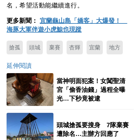
名，希望活動能繼續進行。
更多新聞：
宜蘭龜山島「嬌客」大爆發！
海豚大軍伴遊小虎鯨也現蹤
搶孤
頭城
棄賽
杏輝
宜蘭
地方
延伸閱讀
當神明面犯案！女闖聖清
宮「偷香油錢」過程全曝
光…下秒竟被逮
頭城搶孤要搜身 7隊棄賽
遭除名…主辦方回應了