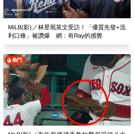
MiLB(影)／林昱珉英文受訪！「優質先發+流
利口條」被讚爆 網：有Ray的感覺
熱門