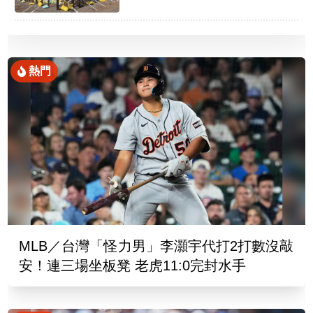
熱門
MLB／台灣「怪力男」李灝宇代打2打數沒敲
安！連三場坐板凳 老虎11:0完封水手