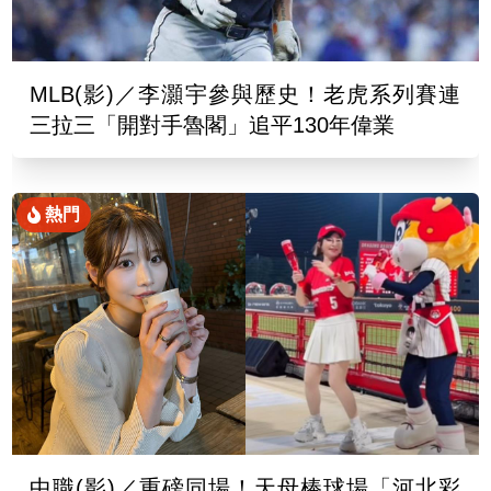
MLB(影)／李灝宇參與歷史！老虎系列賽連
三拉三「開對手魯閣」追平130年偉業
熱門
中職(影)／重磅同場！天母棒球場「河北彩