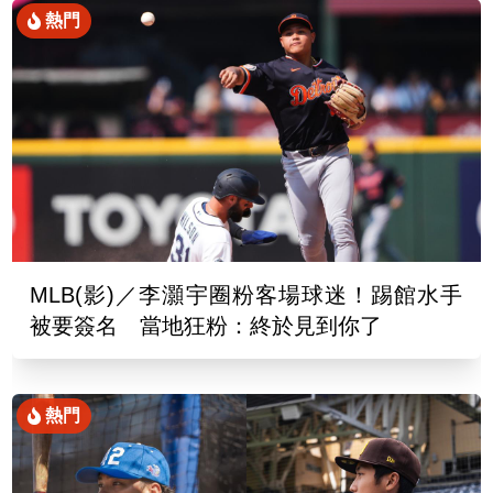
熱門
MLB(影)／李灝宇圈粉客場球迷！踢館水手
被要簽名 當地狂粉：終於見到你了
熱門