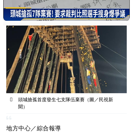
頭城搶孤首度發生七支隊伍棄賽（圖／民視新
聞）
地方中心／綜合報導