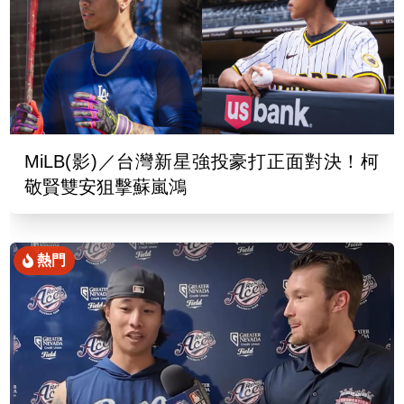
MiLB(影)／台灣新星強投豪打正面對決！柯
敬賢雙安狙擊蘇嵐鴻
熱門