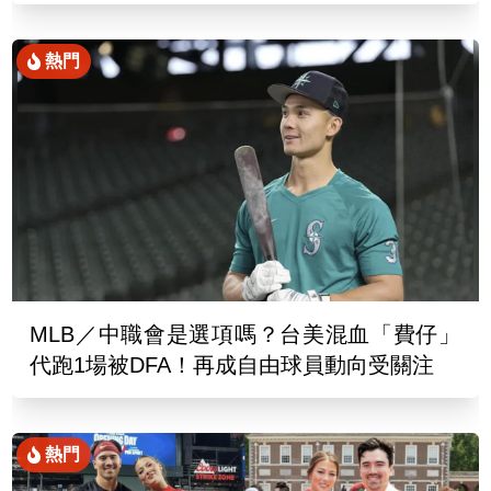
熱門
MLB／中職會是選項嗎？台美混血「費仔」
代跑1場被DFA！再成自由球員動向受關注
熱門