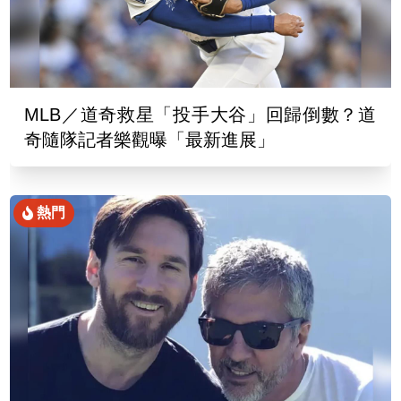
MLB／道奇救星「投手大谷」回歸倒數？道
奇隨隊記者樂觀曝「最新進展」
熱門