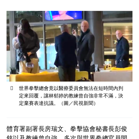
世界拳擊總會竟以醫療委員會無法在短時間內判
定來回覆，讓林郁婷的教練曾自強非常不滿，決
定棄賽表達抗議。（圖／民視新聞）
體育署副署長房瑞文、拳擊協會秘書長彭俊
銘以及教練曾自強，多次與世界拳總官員開