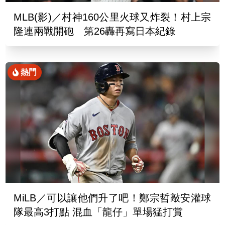
MLB(影)／村神160公里火球又炸裂！村上宗
隆連兩戰開砲 第26轟再寫日本紀錄
熱門
MiLB／可以讓他們升了吧！鄭宗哲敲安灌球
隊最高3打點 混血「龍仔」單場猛打賞