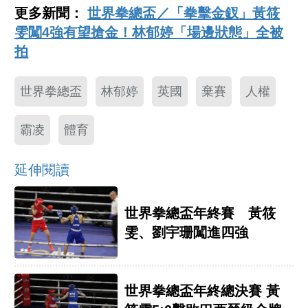
更多新聞：
世界拳總盃／「拳擊金釵」黃筱
雯闖4強有望搶金！林郁婷「場邊狀態」全被
拍
世界拳總盃
林郁婷
英國
棄賽
人權
霸凌
體育
延伸閱讀
世界拳總盃年終賽 黃筱
雯、劉宇珊闖進四強
世界拳總盃年終總決賽 黃