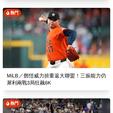
熱門
MiLB／鄧愷威力拚重返大聯盟！三振能力仍
犀利兩戰3局狂飆6K
熱門