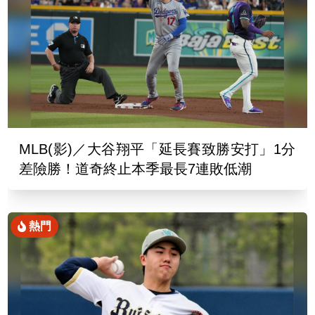
MLB(影)／大谷翔平「延長賽致勝安打」1分
差險勝！道奇終止本季最長7連敗低潮
熱門