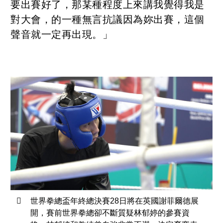
要出賽好了，那某種程度上來講我覺得我是
對大會，的一種無言抗議因為妳出賽，這個
聲音就一定再出現。」
世界拳總盃年終總決賽28日將在英國謝菲爾德展
開，賽前世界拳總卻不斷質疑林郁婷的參賽資