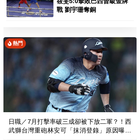
筱雯5:0擊敗巴西晉級金牌
戰 劉宇珊奪銅
熱門
日職／7月打擊率破三成卻被下放二軍？！西
武獅台灣重砲林安可「抹消登錄」原因曝光
了