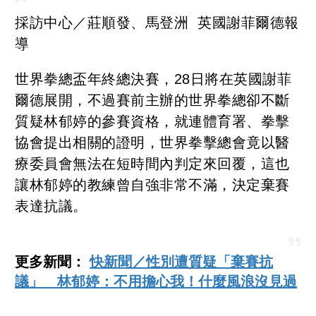
採訪中心／莊順發、馬登洲 英國謝菲爾德報
導
世界拳總盃年終總決賽，28日將在英國謝菲
爾德展開，不過賽前主辦的世界拳總卻不斷
質疑林郁婷的參賽資格，就連體育署、拳擊
協會提出相關的證明，世界拳擊總會竟以醫
療委員會無法在短時間內判定來回覆，這也
讓林郁婷的教練曾自強非常不滿，決定棄賽
表達抗議。
更多新聞：
快新聞／性別遭質疑「棄賽抗
議」 林郁婷：不用擔心我！什麼風浪沒見過