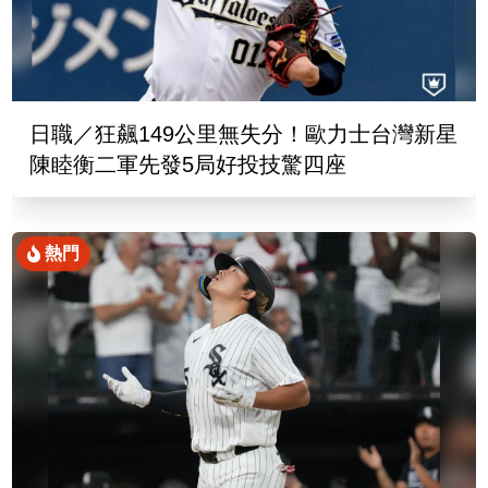
日職／狂飆149公里無失分！歐力士台灣新星
陳睦衡二軍先發5局好投技驚四座
熱門