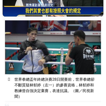
世界拳總盃年終總決賽28日開賽前，世界拳總卻
不斷質疑林郁婷（左一）的參賽資格，林郁婷和
教練曾自強決定棄賽，表達抗議。（圖／民視新
聞）