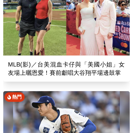
MLB(影)／台美混血卡仔與「美國小姐」女
友場上曬恩愛！賽前獻唱大谷翔平場邊鼓掌
熱門