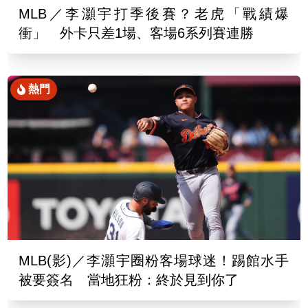
MLB／李灝宇打季後賽？老虎「戰績爆
衝」 外卡只差1場、客場6系列賽連勝
熱門
MLB(影)／李灝宇圈粉客場球迷！踢館水手
被要簽名 當地狂粉：終於見到你了