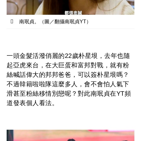
南珉貞。（圖／翻攝南珉貞YT）
一頭金髮活潑俏麗的22歲朴星垠，去年也隨
起亞虎來台，在大巨蛋和富邦對戰，就有粉
絲喊話偉大的邦邦爸爸，可以簽朴星垠嗎？
不過韓籍啦啦隊這麼多人，會不會怕人氣下
滑甚至粉絲移情別戀呢？對此南珉貞在YT頻
道發表個人看法。