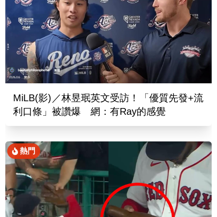
MiLB(影)／林昱珉英文受訪！「優質先發+流
利口條」被讚爆 網：有Ray的感覺
熱門