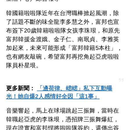
韓國籍啦啦隊近年在台灣職棒掀起風潮，除
了話題不斷的味全龍李多慧之外，富邦也宣
布簽下20歲韓籍啦啦隊女孩李珠珢，和原先
富邦韓援金渡娥、金子仁、南珉貞、李雅英
加起來，未來可能形成「富邦韓籍5本柱」，
也有網友敲碗，希望富邦再挖角起亞虎啦啦
隊員朴星垠。
更多新聞：
「邊荷律、峮峮」私下互動曝
光！她自爆2人感情好全因「這1事」
音樂響起，馬上在球場跳起三振舞，當時在
韓職起亞虎的李珠垠，憑招牌三振舞爆紅，
現在證實和富邦悍將啦啦隊簽約，還傳出簽