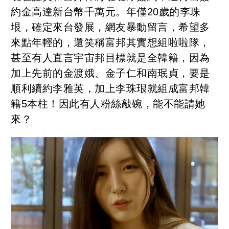
約金高達新台幣千萬元。年僅20歲的李珠
垠，確定來台發展，網友暴動留言，希望多
來點年輕的，還笑稱富邦其實想組啦啦隊，
甚至有人直言宇宙邦目標就是全韓籍，因為
加上先前的金渡娥、金子仁和南珉貞，要是
順利續約李雅英，加上李珠珢就組成富邦韓
籍5本柱！因此有人粉絲敲碗，能不能請她
來？