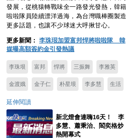
發展，從桃猿轉戰味全一路發光發熱，韓籍
啦啦隊員陸續漂洋過海，為台灣職棒圈製造
更多話題，也讓不少球迷大呼揪甘心。
更多新聞：
李珠珢加盟富邦悍將啦啦隊 韓
媒曝高額簽約金引發熱議
李珠垠
富邦
悍將
三振舞
李雅英
金渡娥
金子仁
朴星垠
李多慧
生活
延伸閱讀
新北燈會連嗨16天！ 李
多慧、蕭秉治、閻奕格炒
熱開幕式