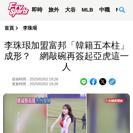
即時
旅外
大谷
MLB
中職
NBA
首頁
李珠垠
李珠珢加盟富邦「韓籍五本柱」
成形？ 網敲碗再簽起亞虎這一
人
發佈時間：2025/02/02 19:28
更新時間：2025/02/02 19:28