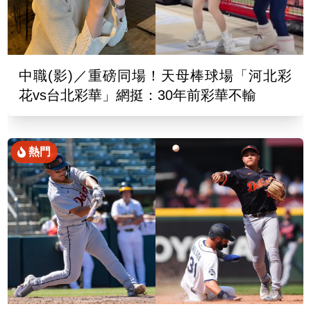
中職(影)／重磅同場！天母棒球場「河北彩
花vs台北彩華」網挺：30年前彩華不輸
熱門