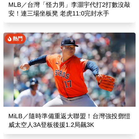
MLB／台灣「怪力男」李灝宇代打2打數沒敲
安！連三場坐板凳 老虎11:0完封水手
熱門
MiLB／隨時準備重返大聯盟！台灣強投鄧愷
威太空人3A登板後援1.2局飆3K