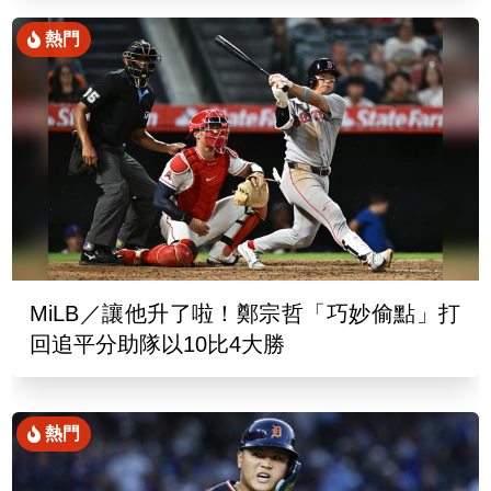
熱門
MiLB／讓他升了啦！鄭宗哲「巧妙偷點」打
回追平分助隊以10比4大勝
熱門