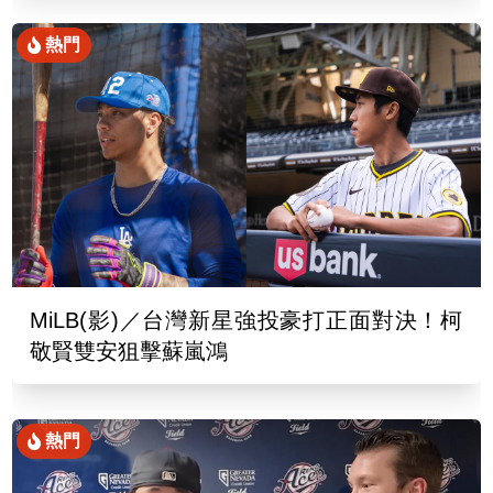
熱門
MiLB(影)／台灣新星強投豪打正面對決！柯
敬賢雙安狙擊蘇嵐鴻
熱門