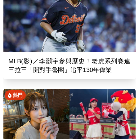
MLB(影)／李灝宇參與歷史！老虎系列賽連
三拉三「開對手魯閣」追平130年偉業
熱門