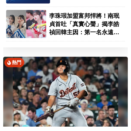
李珠珢加盟富邦悍將！南珉
貞首吐「真實心聲」揭李皓
禎回韓主因：第一名永遠是
我
熱門