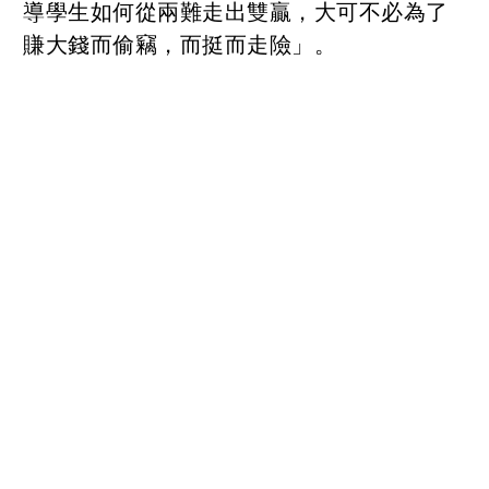
導學生如何從兩難走出雙贏，大可不必為了
賺大錢而偷竊，而挺而走險」。