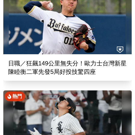
日職／狂飆149公里無失分！歐力士台灣新星
陳睦衡二軍先發5局好投技驚四座
熱門