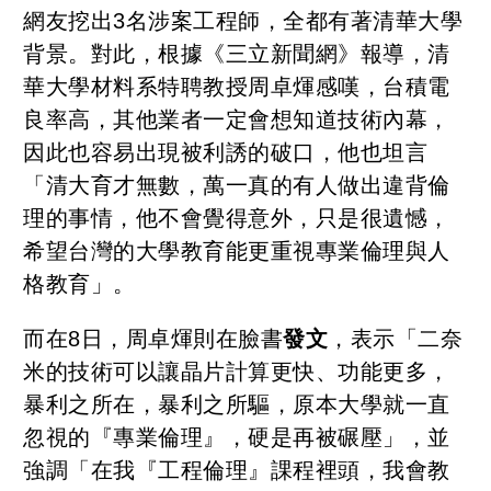
網友挖出3名涉案工程師，全都有著清華大學
背景。對此，根據《三立新聞網》報導，清
華大學材料系特聘教授周卓煇感嘆，台積電
良率高，其他業者一定會想知道技術內幕，
因此也容易出現被利誘的破口，他也坦言
「清大育才無數，萬一真的有人做出違背倫
理的事情，他不會覺得意外，只是很遺憾，
希望台灣的大學教育能更重視專業倫理與人
格教育」。
而在8日，周卓煇則在臉書
發文
，表示「二奈
米的技術可以讓晶片計算更快、功能更多，
暴利之所在，暴利之所驅，原本大學就一直
忽視的『專業倫理』，硬是再被碾壓」，並
強調「在我『工程倫理』課程裡頭，我會教