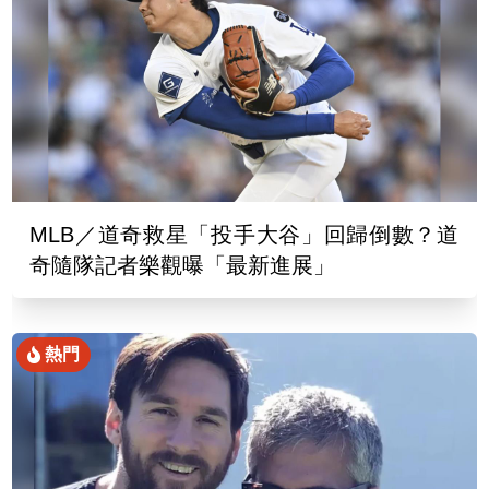
MLB／道奇救星「投手大谷」回歸倒數？道
奇隨隊記者樂觀曝「最新進展」
熱門