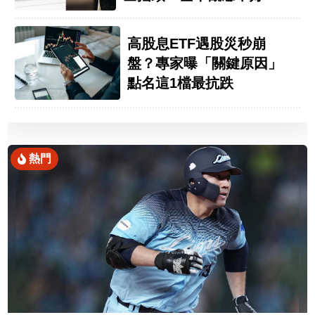
高股息ETF遇股災秒崩
盤？專家曝「關鍵原因」
點名這1檔最抗跌
熱門