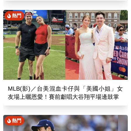
熱門
MLB(影)／台美混血卡仔與「美國小姐」女
友場上曬恩愛！賽前獻唱大谷翔平場邊鼓掌
熱門