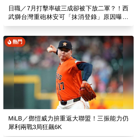
日職／7月打擊率破三成卻被下放二軍？！西
武獅台灣重砲林安可「抹消登錄」原因曝光
了
熱門
MiLB／鄧愷威力拚重返大聯盟！三振能力仍
犀利兩戰3局狂飆6K