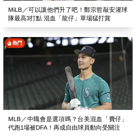
MiLB／可以讓他們升了吧！鄭宗哲敲安灌球
隊最高3打點 混血「龍仔」單場猛打賞
熱門
MLB／中職會是選項嗎？台美混血「費仔」
代跑1場被DFA！再成自由球員動向受關注