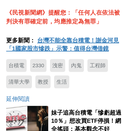
《民視新聞網》提醒您：「任何人在依法被
判決有罪確定前，均應推定為無罪」
更多新聞：
台灣不能全靠台積電！謝金河見
「1國家股市慘跌」示警：值得台灣借鏡
台積電
2330
洩密
內鬼
工程師
清華大學
教授
生活
延伸閱讀
妹子追高台積電「慘虧超過
10％」想改買ETF停損！網
全搖頭：基本觀念不好