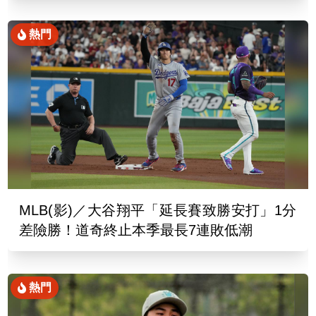
熱門
MLB(影)／大谷翔平「延長賽致勝安打」1分
差險勝！道奇終止本季最長7連敗低潮
熱門