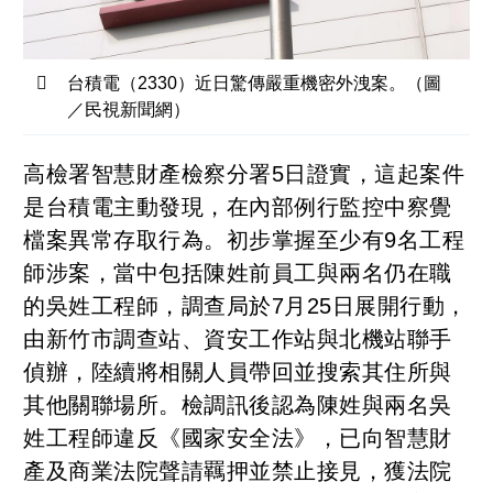
台積電（2330）近日驚傳嚴重機密外洩案。（圖
／民視新聞網）
高檢署智慧財產檢察分署5日證實，這起案件
是台積電主動發現，在內部例行監控中察覺
檔案異常存取行為。初步掌握至少有9名工程
師涉案，當中包括陳姓前員工與兩名仍在職
的吳姓工程師，調查局於7月25日展開行動，
由新竹市調查站、資安工作站與北機站聯手
偵辦，陸續將相關人員帶回並搜索其住所與
其他關聯場所。檢調訊後認為陳姓與兩名吳
姓工程師違反《國家安全法》，已向智慧財
產及商業法院聲請羈押並禁止接見，獲法院