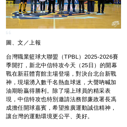
圖、文／上報
台灣職業籃球大聯盟（TPBL）2025-2026賽
季開打，新北中信特攻今天（25日）的開幕
戰在新莊體育館主場登場，對決台北台新戰
神，現場湧入數千名熱血球迷，大聲吶喊加
油期盼贏得勝利。除了場上球員的精采表
現，中信特攻也特別邀請法務部廉政署長馮
成擔任開球嘉賓，希望推廣運動誠信精神，
讓台灣的運動環境更公平、美好。