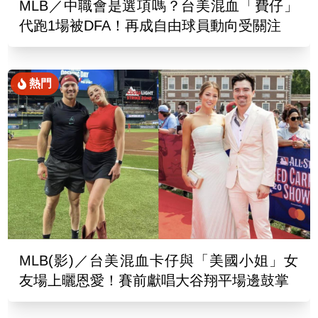
MLB／中職會是選項嗎？台美混血「費仔」
代跑1場被DFA！再成自由球員動向受關注
熱門
MLB(影)／台美混血卡仔與「美國小姐」女
友場上曬恩愛！賽前獻唱大谷翔平場邊鼓掌