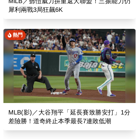
MiLB／鄧愷威力拚重返大聯盟！三振能力仍
犀利兩戰3局狂飆6K
熱門
MLB(影)／大谷翔平「延長賽致勝安打」1分
差險勝！道奇終止本季最長7連敗低潮