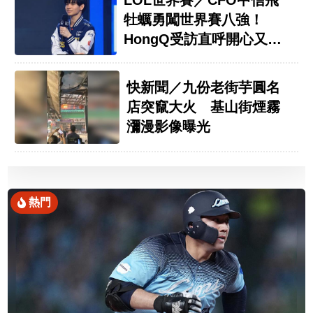
牡蠣勇闖世界賽八強！
HongQ受訪直呼開心又榮
幸
快新聞／九份老街芋圓名
店突竄大火 基山街煙霧
瀰漫影像曝光
熱門