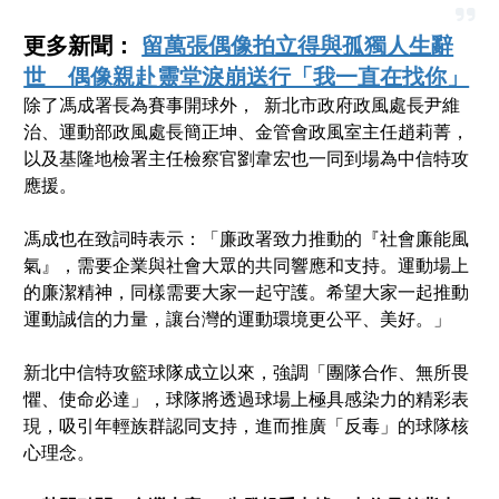
更多新聞：
留萬張偶像拍立得與孤獨人生辭
世 偶像親赴靈堂淚崩送行「我一直在找你」
除了馮成署長為賽事開球外， 新北市政府政風處長尹維
治、運動部政風處長簡正坤、金管會政風室主任趙莉菁，
以及基隆地檢署主任檢察官劉韋宏也一同到場為中信特攻
應援。
馮成也在致詞時表示：「廉政署致力推動的『社會廉能風
氣』，需要企業與社會大眾的共同響應和支持。運動場上
的廉潔精神，同樣需要大家一起守護。希望大家一起推動
運動誠信的力量，讓台灣的運動環境更公平、美好。」
新北中信特攻籃球隊成立以來，強調「團隊合作、無所畏
懼、使命必達」，球隊將透過球場上極具感染力的精彩表
現，吸引年輕族群認同支持，進而推廣「反毒」的球隊核
心理念。