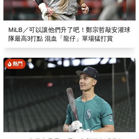
MiLB／可以讓他們升了吧！鄭宗哲敲安灌球
隊最高3打點 混血「龍仔」單場猛打賞
熱門