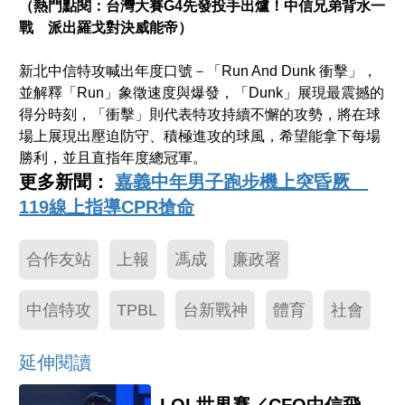
（熱門點閱：
台灣大賽G4先發投手出爐！中信兄弟背水一
戰 派出羅戈對決威能帝
）
新北中信特攻喊出年度口號－「Run And Dunk 衝擊」，
並解釋「Run」象徵速度與爆發，「Dunk」展現最震撼的
得分時刻，「衝擊」則代表特攻持續不懈的攻勢，將在球
場上展現出壓迫防守、積極進攻的球風，希望能拿下每場
勝利，並且直指年度總冠軍。
更多新聞：
嘉義中年男子跑步機上突昏厥
119線上指導CPR搶命
合作友站
上報
馮成
廉政署
中信特攻
TPBL
台新戰神
體育
社會
延伸閱讀
LOL世界賽／CFO中信飛