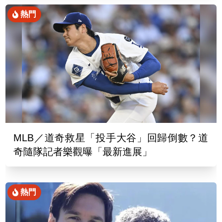
熱門
MLB／道奇救星「投手大谷」回歸倒數？道
奇隨隊記者樂觀曝「最新進展」
熱門