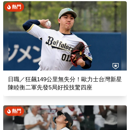
熱門
日職／狂飆149公里無失分！歐力士台灣新星
陳睦衡二軍先發5局好投技驚四座
熱門