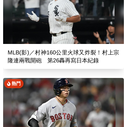
MLB(影)／村神160公里火球又炸裂！村上宗
隆連兩戰開砲 第26轟再寫日本紀錄
熱門