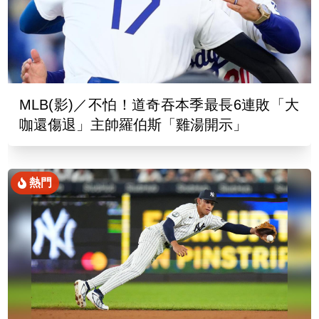
MLB(影)／不怕！道奇吞本季最長6連敗「大
咖還傷退」主帥羅伯斯「雞湯開示」
熱門