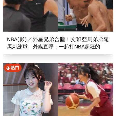
NBA(影)／外星兄弟合體！文班亞馬弟弟隨
馬刺練球 外媒直呼：一起打NBA超狂的
熱門