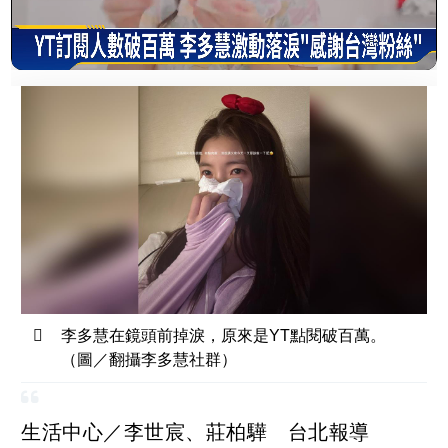
李多慧在鏡頭前掉淚，原來是YT點閱破百萬。
（圖／翻攝李多慧社群）
生活中心／李世宸、莊柏驊 台北報導