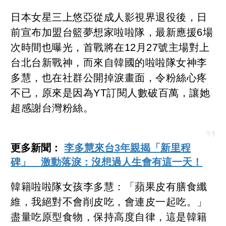
日本女星三上悠亞從成人影視界退役後，日
前宣布加盟台籃夢想家啦啦隊，最新應援6場
次時間也曝光，首戰將在12月27號主場對上
台北台新戰神，而來自韓國的啦啦隊女神李
多慧，也在社群公開掉淚畫面，令粉絲心疼
不已，原來是因為YT訂閱人數破百萬，讓她
超感謝台灣粉絲。
更多新聞：
李多慧來台3年親揭「新里程
碑」 激動落淚：沒想過人生會有這一天！
韓籍啦啦隊女孩李多慧：「蘋果皮有膳食纖
維，我絕對不會削皮吃，會連皮一起吃。」
盡量吃原型食物，保持高度自律，這是韓籍