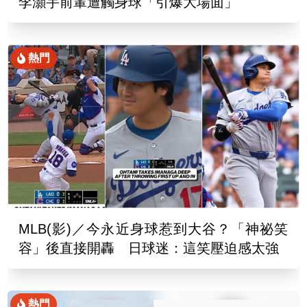
李灝宇前輩遭觸身球「引爆大場面」
熱門
MLB(影)／今永近身球惹到大谷？「神祕笑
容」後直接開轟 日球迷：這笑壓迫感太強
熱門