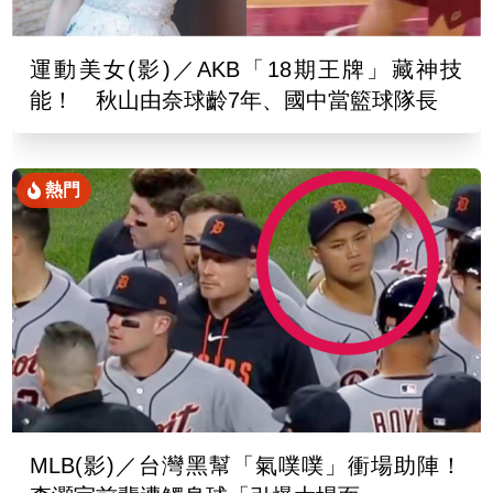
運動美女(影)／AKB「18期王牌」藏神技
能！ 秋山由奈球齡7年、國中當籃球隊長
熱門
MLB(影)／台灣黑幫「氣噗噗」衝場助陣！