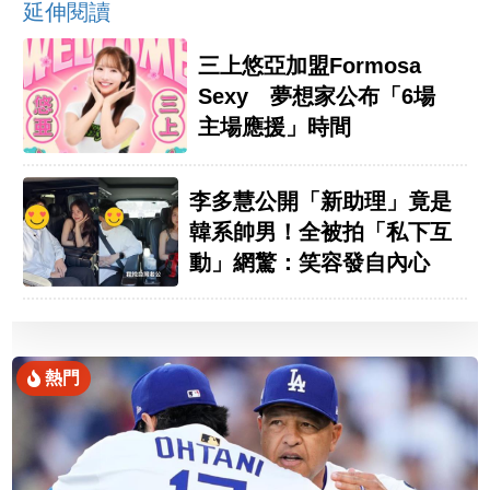
延伸閱讀
三上悠亞加盟Formosa
Sexy 夢想家公布「6場
主場應援」時間
李多慧公開「新助理」竟是
韓系帥男！全被拍「私下互
動」網驚：笑容發自內心
熱門