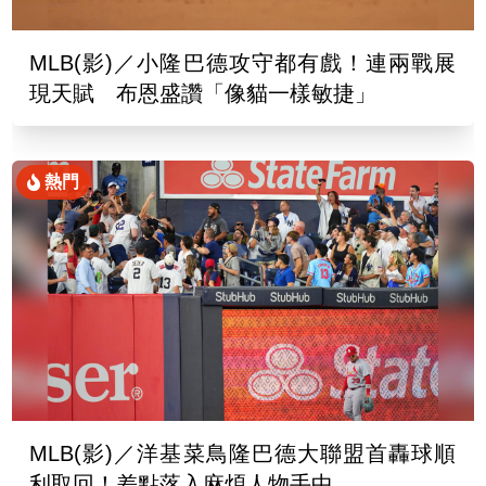
MLB(影)／小隆巴德攻守都有戲！連兩戰展
現天賦 布恩盛讚「像貓一樣敏捷」
熱門
MLB(影)／洋基菜鳥隆巴德大聯盟首轟球順
利取回！差點落入麻煩人物手中