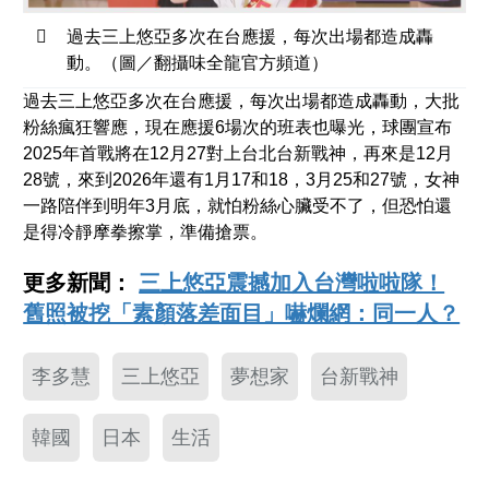
過去三上悠亞多次在台應援，每次出場都造成轟
動。（圖／翻攝味全龍官方頻道）
過去三上悠亞多次在台應援，每次出場都造成轟動，大批
粉絲瘋狂響應，現在應援6場次的班表也曝光，球團宣布
2025年首戰將在12月27對上台北台新戰神，再來是12月
28號，來到2026年還有1月17和18，3月25和27號，女神
一路陪伴到明年3月底，就怕粉絲心臟受不了，但恐怕還
是得冷靜摩拳擦掌，準備搶票。
更多新聞：
三上悠亞震撼加入台灣啦啦隊！
舊照被挖「素顏落差面目」嚇爛網：同一人？
李多慧
三上悠亞
夢想家
台新戰神
韓國
日本
生活