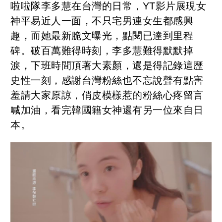
啦啦隊李多慧在台灣的日常，YT影片展現女
神平易近人一面，不只宅男連女生都感興
趣，而她最新脆文曝光，點閱已達到里程
碑。破百萬難得時刻，李多慧難得默默掉
淚，下班時間頂著大素顏，還是得記錄這歷
史性一刻，感謝台灣粉絲也不忘說聲有點害
羞請大家原諒，俏皮模樣惹的粉絲心疼留言
喊加油，看完韓國籍女神還有另一位來自日
本。