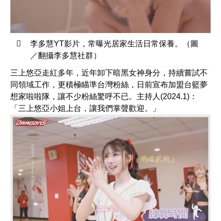
李多慧YT影片，常曝光居家生活日常保養。（圖
／翻攝李多慧社群）
三上悠亞走紅多年，近年卸下暗黑女神身分，持續嘗試不
同領域工作，更積極瞄準台灣粉絲，日前宣布加盟台籃夢
想家啦啦隊，讓不少粉絲驚呼不已。主持人(2024.1)：
「三上悠亞小姐上台，讓我們掌聲歡迎。」