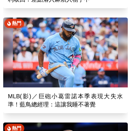
熱門
MLB(影)／巨砲小葛雷諾本季表現大失水
準！藍鳥總經理：這讓我睡不著覺
熱門