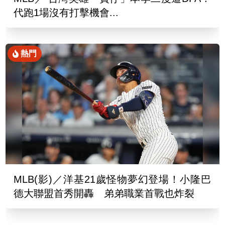
代跑1場沒有打擊機會...
熱門
MLB(影)／洋基21歲怪物夢幻登場！小隆巴
德大聯盟首秀開轟 弟弟職業首戰也炸裂