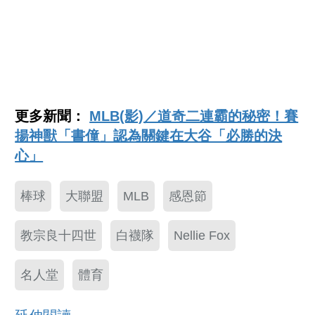
更多新聞：
MLB(影)／道奇二連霸的秘密！賽
揚神獸「書僮」認為關鍵在大谷「必勝的決
心」
棒球
大聯盟
MLB
感恩節
教宗良十四世
白襪隊
Nellie Fox
名人堂
體育