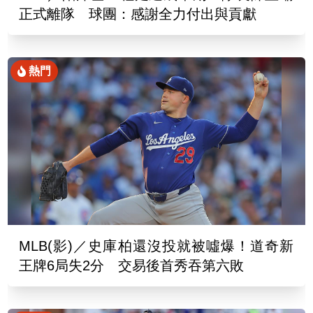
正式離隊 球團：感謝全力付出與貢獻
熱門
MLB(影)／史庫柏還沒投就被噓爆！道奇新
王牌6局失2分 交易後首秀吞第六敗