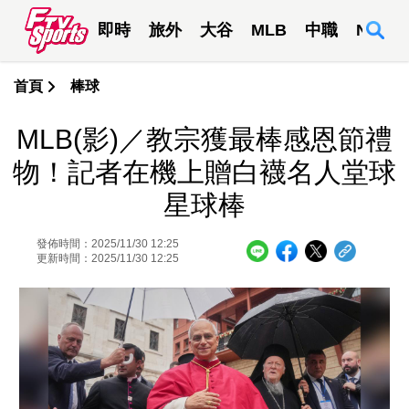
即時
旅外
大谷
MLB
中職
NBA
首頁
棒球
MLB(影)／教宗獲最棒感恩節禮
物！記者在機上贈白襪名人堂球
星球棒
發佈時間：2025/11/30 12:25
更新時間：2025/11/30 12:25