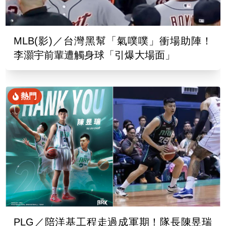
MLB(影)／台灣黑幫「氣噗噗」衝場助陣！
李灝宇前輩遭觸身球「引爆大場面」
熱門
PLG／陪洋基工程走過成軍期！隊長陳昱瑞