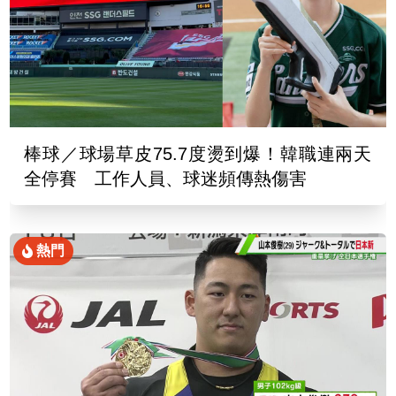
棒球／球場草皮75.7度燙到爆！韓職連兩天
全停賽 工作人員、球迷頻傳熱傷害
熱門