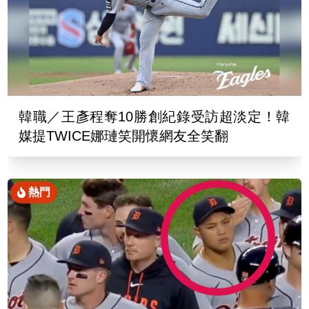
韓職／王彥程奪10勝創紀錄受訪超淡定！韓
媒提TWICE娜璉笑開懷網友全笑翻
熱門