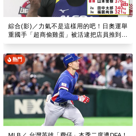
綜合(影)／力氣不是這樣用的吧！日奧運舉
重國手「超商偷雞蛋」被活逮把店員推到骨
折
熱門
MLB／ 台灣英雄「費仔」本季二度遭DFA！