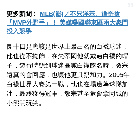
更多新聞：
MLB(影)／不只洋基、道奇搶
「MVP外野手」！ 美媒曝國聯東區兩大豪門
投入競爭
良十四是應該是世界上最出名的白襪球迷，
他也從不掩飾，在梵蒂岡他就戴過白襪的帽
子，遊行時聽到球迷高喊白襪隊名時，教宗
還真的會回應，也讓他更具親和力。2005年
白襪世界大賽第一戰，他也在場邊為球隊加
油，最終獲得冠軍，教宗甚至還會拿同城的
小熊開玩笑。