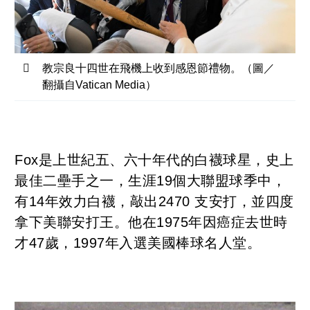
教宗良十四世在飛機上收到感恩節禮物。（圖／
翻攝自Vatican Media）
Fox是上世紀五、六十年代的白襪球星，史上
最佳二壘手之一，生涯19個大聯盟球季中，
有14年效力白襪，敲出2470 支安打，並四度
拿下美聯安打王。他在1975年因癌症去世時
才47歲，1997年入選美國棒球名人堂。