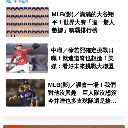
延伸閱讀
MLB(影)／滿滿的大谷翔
平！世界大賽「這一驚人
數據」稱霸排行榜
中職／徐若熙確定挑戰日
職！就連道奇也想搶！美
媒：看好未來挑戰大聯盟
MLB(影)／誤會一場！我們
對他沒興趣 巨人隊沒想簽
今井達也多支球隊還是搶著
要