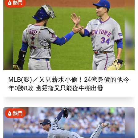
熱門
MLB(影)／又見薪水小偷！24億身價的他今
年0勝8敗 幽靈指叉只能從牛棚出發
熱門