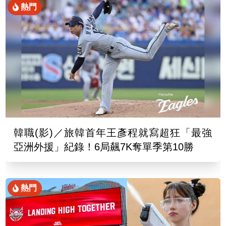
熱門
韓職(影)／旅韓首年王彥程就寫超狂「最強
亞洲外援」紀錄！6局飆7K奪單季第10勝
熱門