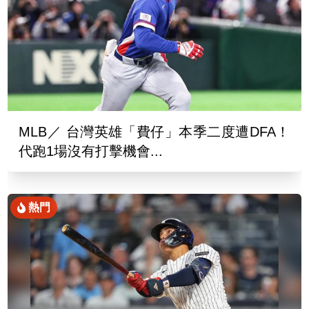
MLB／ 台灣英雄「費仔」本季二度遭DFA！
代跑1場沒有打擊機會...
熱門