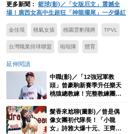
更多新聞：
籃球(影)／「女版厄文」震撼全
場！廣西女高中生超狂「神龍擺尾」一夕爆紅
金佳垠
桃氣女孩
桃園雲豹飛將
TPVL
台灣職業排球聯盟
啦啦隊
體育
延伸閱讀
中職(影)／「12強冠軍教
頭」曾豪駒新賽季升任樂天
桃猿總教練！完整教練團陣
容公布
髮香來尬聊(圖影)／曾是偶
像女團初代隊長！「小龍
女」詩雅大爆十元、王齊麟