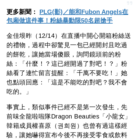
更多新聞：
PLG(影)／能和Fubon Angels在
包廂做這件事！粉絲暴動限50名超搶手
金佳垠昨（12/14）在直播中開心開箱粉絲送
的禮物，過程中卻驚見一包已經開封且吃過
的餅乾，讓她當場傻眼，詢問鏡頭前的粉
絲：「什麼！？這已經開過了對吧！？」粉
絲看了連忙留言提醒：「千萬不要吃！」她
也點頭回應：「這是不能吃的對吧？我不會
吃的。」
事實上，類似事件已經不是第一次發生，先
前味全龍啦啦隊Dragon Beauties「小龍女」
韓籍成員權喜原（권희원）也曾有過這樣經
驗，讓她嚇得宣布今後不再接受零食或飲料