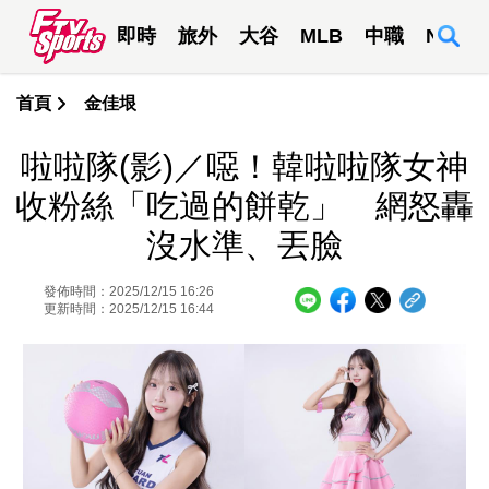
即時
旅外
大谷
MLB
中職
NBA
首頁
金佳垠
啦啦隊(影)／噁！韓啦啦隊女神
收粉絲「吃過的餅乾」 網怒轟
沒水準、丟臉
發佈時間：2025/12/15 16:26
更新時間：2025/12/15 16:44