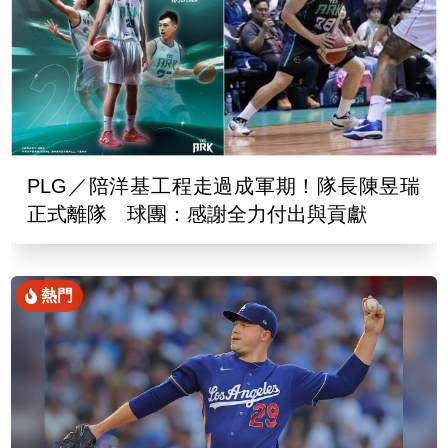
PLG／陪洋基工程走過成軍期！隊長陳昱瑞
正式離隊 球團：感謝全力付出與貢獻
熱門