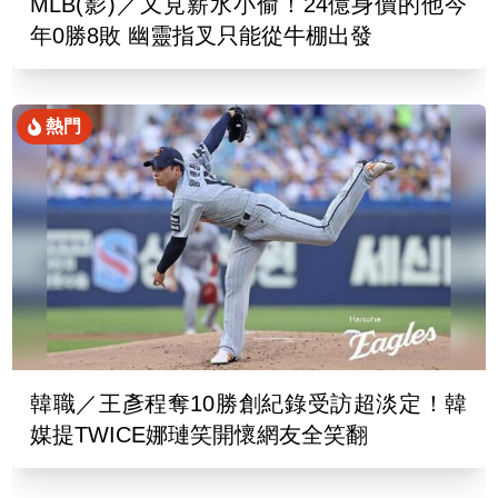
MLB(影)／又見薪水小偷！24億身價的他今
年0勝8敗 幽靈指叉只能從牛棚出發
熱門
韓職／王彥程奪10勝創紀錄受訪超淡定！韓
媒提TWICE娜璉笑開懷網友全笑翻