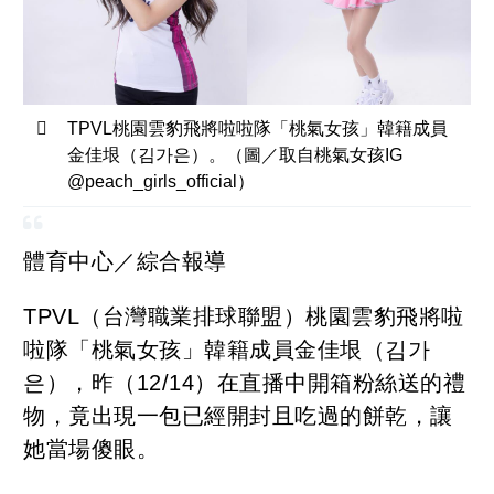
TPVL桃園雲豹飛將啦啦隊「桃氣女孩」韓籍成員
金佳垠（김가은）。（圖／取自桃氣女孩IG
@peach_girls_official）
體育中心／綜合報導
TPVL（台灣職業排球聯盟）桃園雲豹飛將啦
啦隊「桃氣女孩」韓籍成員金佳垠（김가
은），昨（12/14）在直播中開箱粉絲送的禮
物，竟出現一包已經開封且吃過的餅乾，讓
她當場傻眼。