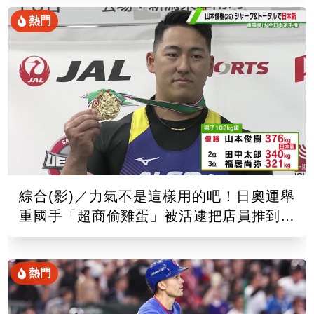
熱門
綜合(影)／力氣不是這樣用的吧！日奧運舉
重國手「超商偷雞蛋」被活逮把店員推到骨
折
熱門