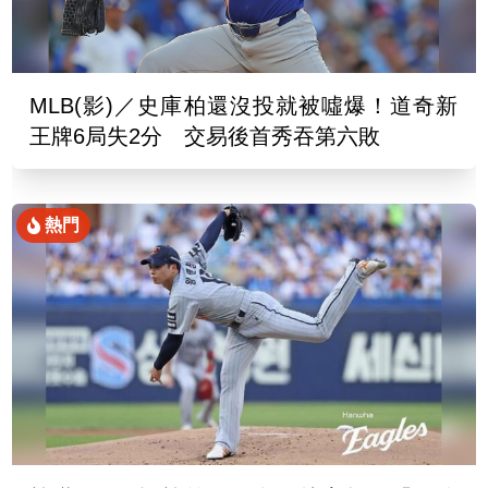
MLB(影)／史庫柏還沒投就被噓爆！道奇新
王牌6局失2分 交易後首秀吞第六敗
熱門