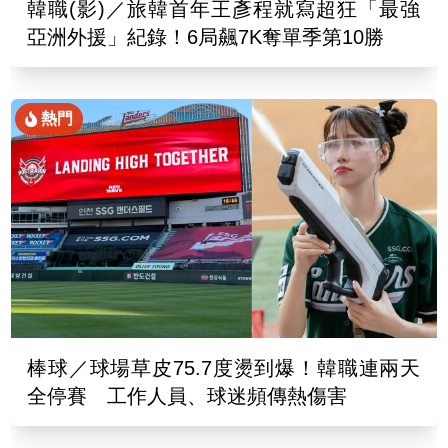
韓職(影)／旅韓首年王彥程就寫超狂「最強
亞洲外援」紀錄！6局飆7K奪單季第10勝
熱門
棒球／球場草皮75.7度燙到爆！韓職連兩天
全停賽 工作人員、球迷頻傳熱傷害