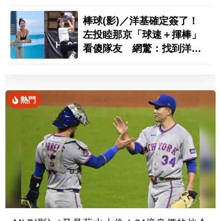
這缺點
棒球(影)／洋基確定簽了！
左投睦那京「球速＋揮棒」
看傻隊友 網驚：找到洋投
了
熱門