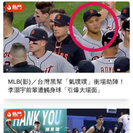
熱門
MLB(影)／台灣黑幫「氣噗噗」衝場助陣！
李灝宇前輩遭觸身球「引爆大場面」
熱門