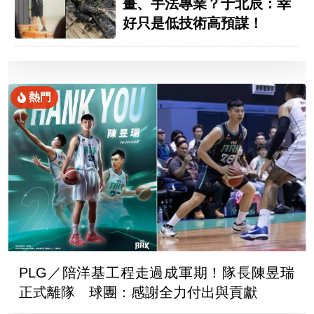
畫、手法專業？于北辰：幸
好只是低技術高預謀！
熱門
PLG／陪洋基工程走過成軍期！隊長陳昱瑞
正式離隊 球團：感謝全力付出與貢獻