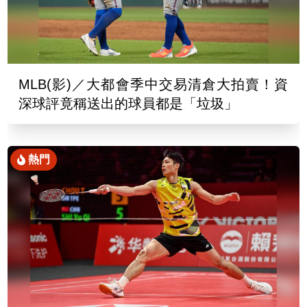
MLB(影)／大都會季中交易清倉大拍賣！資
深球評竟稱送出的球員都是「垃圾」
熱門