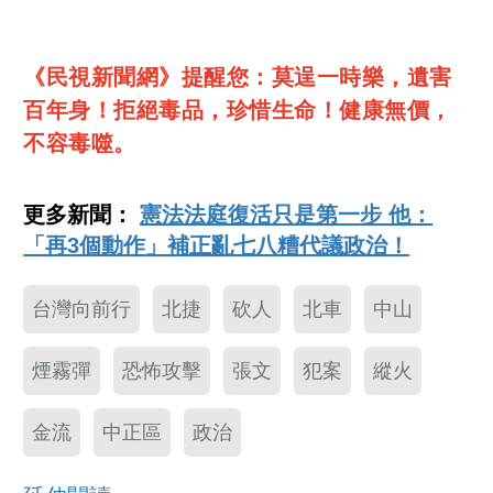
《民視新聞網》提醒您：莫逞一時樂，遺害
百年身！拒絕毒品，珍惜生命！健康無價，
不容毒噬。
更多新聞：
憲法法庭復活只是第一步 他：
「再3個動作」補正亂七八糟代議政治！
台灣向前行
北捷
砍人
北車
中山
煙霧彈
恐怖攻擊
張文
犯案
縱火
金流
中正區
政治