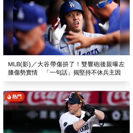
MLB(影)／大谷帶傷拚了！雙響砲後親曝左
膝傷勢實情 「一句話」揭堅持不休兵主因
熱門