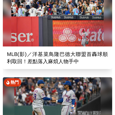
MLB(影)／洋基菜鳥隆巴德大聯盟首轟球順
利取回！差點落入麻煩人物手中
熱門