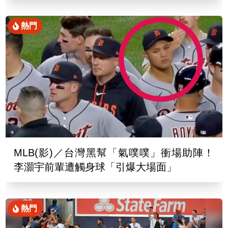
熱門
MLB(影)／台灣黑幫「氣噗噗」衝場助陣！
李灝宇前輩遭觸身球「引爆大場面」
熱門