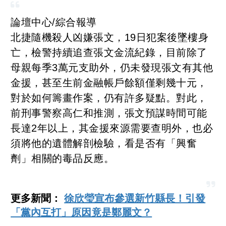
論壇中心/綜合報導
北捷隨機殺人凶嫌張文，19日犯案後墜樓身
亡，檢警持續追查張文金流紀錄，目前除了
母親每季3萬元支助外，仍未發現張文有其他
金援，甚至生前金融帳戶餘額僅剩幾十元，
對於如何籌畫作案，仍有許多疑點。對此，
前刑事警察高仁和推測，張文預謀時間可能
長達2年以上，其金援來源需要查明外，也必
須將他的遺體解剖檢驗，看是否有「興奮
劑」相關的毒品反應。
更多新聞：
徐欣瑩宣布參選新竹縣長！引發
「黨內互打」原因竟是鄭麗文？