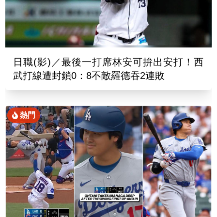
日職(影)／最後一打席林安可拚出安打！西
武打線遭封鎖0：8不敵羅德吞2連敗
熱門