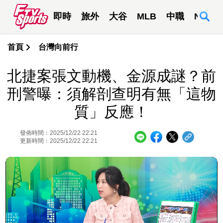
即時
旅外
大谷
MLB
中職
NBA
首頁
台灣向前行
北捷案張文動機、金源成謎？前
刑警曝：須解剖查明有無「這物
質」反應！
發佈時間：2025/12/22 22:21
更新時間：2025/12/22 22:21