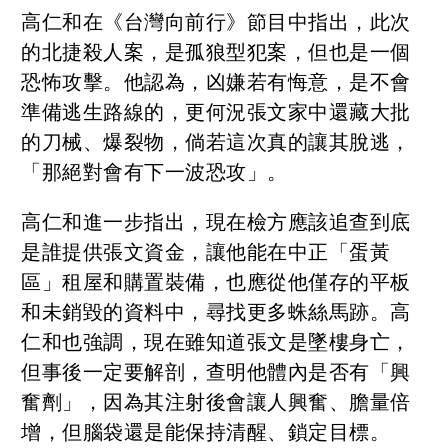
高仁和在《台灣向前行》節目中指出，此次
的北捷殺人案，是孤狼型犯案，但也是一個
恐怖攻擊。他認為，凶嫌若有悔意，是不會
準備逃生路線的，更何況張文家中還藏大批
的刀械、爆裂物，倘若這次真的讓其脫逃，
「那絕對會有下一波恐攻」。
高仁和進一步指出，現在檢方應該追查到底
是誰提供張文資金，讓他能在中正「蛋黃
區」租屋和購置裝備，也應從他僅存的平板
和未銷毀的資料中，尋找更多蛛絲馬跡。高
仁和也強調，現在雖知道張文是墜樓身亡，
但事後一定要解剖，查明他體內是否有「興
奮劑」，因為其注射後會讓人興奮、膽量倍
增，但腦袋還是能保持清醒、鎖定目標。