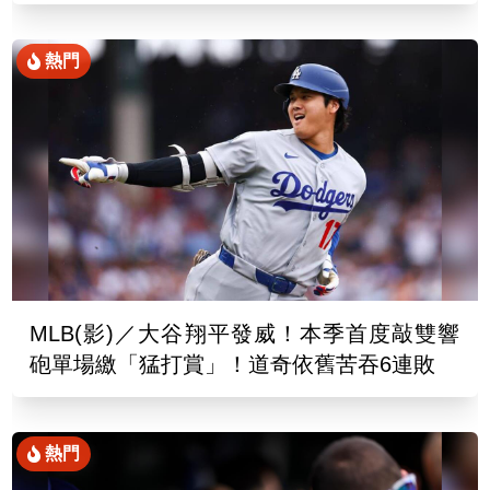
熱門
MLB(影)／大谷翔平發威！本季首度敲雙響
砲單場繳「猛打賞」！道奇依舊苦吞6連敗
熱門