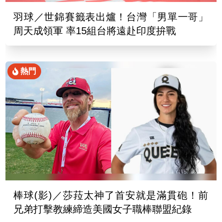
羽球／世錦賽籤表出爐！台灣「男單一哥」
周天成領軍 率15組台將遠赴印度拚戰
熱門
棒球(影)／莎菈太神了首安就是滿貫砲！前
兄弟打擊教練締造美國女子職棒聯盟紀錄