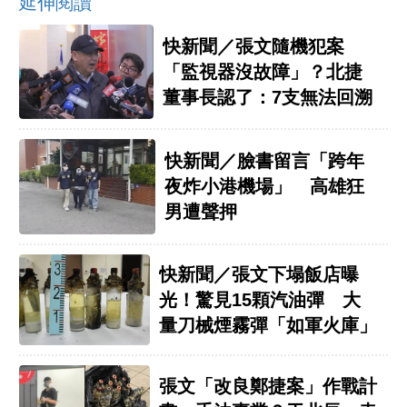
延伸閱讀
快新聞／張文隨機犯案
「監視器沒故障」？北捷
董事長認了：7支無法回溯
快新聞／臉書留言「跨年
夜炸小港機場」 高雄狂
男遭聲押
快新聞／張文下塌飯店曝
光！驚見15顆汽油彈 大
量刀械煙霧彈「如軍火庫」
張文「改良鄭捷案」作戰計