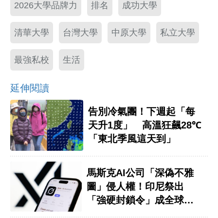
2026大學品牌力
排名
成功大學
清華大學
台灣大學
中原大學
私立大學
最強私校
生活
延伸閱讀
告別冷氣團！下週起「每
天升1度」 高溫狂飆28℃
「東北季風這天到」
馬斯克AI公司「深偽不雅
圖」侵人權！印尼祭出
「強硬封鎖令」成全球首
例