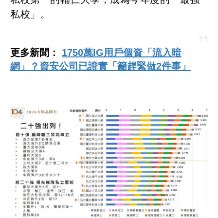
私校」。
更多新聞：
1750萬IG用戶個資「流入暗
網」？資安公司已證實「籲趕緊做2件事」