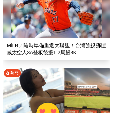
MiLB／隨時準備重返大聯盟！台灣強投鄧愷
威太空人3A登板後援1.2局飆3K
熱門