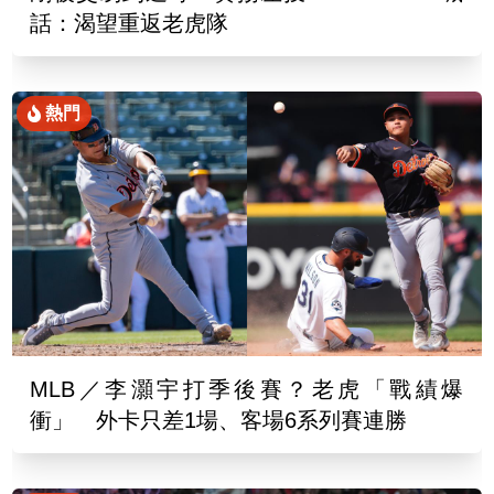
話：渴望重返老虎隊
熱門
MLB／李灝宇打季後賽？老虎「戰績爆
衝」 外卡只差1場、客場6系列賽連勝