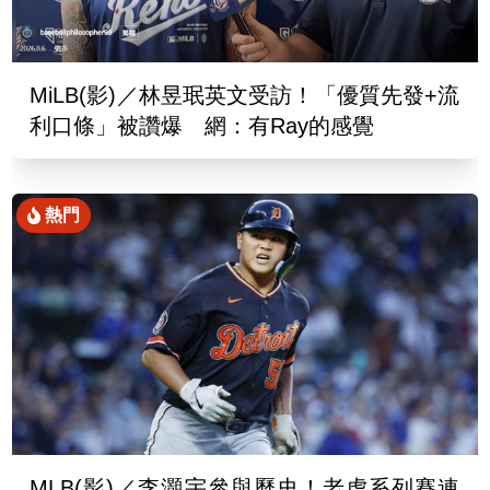
MiLB(影)／林昱珉英文受訪！「優質先發+流
利口條」被讚爆 網：有Ray的感覺
熱門
MLB(影)／李灝宇參與歷史！老虎系列賽連