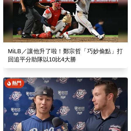
MiLB／讓他升了啦！鄭宗哲「巧妙偷點」打
回追平分助隊以10比4大勝
熱門