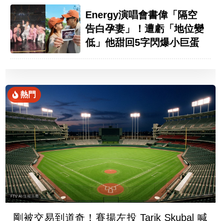
Energy演唱會書偉「隔空
告白孕妻」！遭虧「地位變
低」他甜回5字閃爆小巨蛋
熱門
剛被交易到道奇！賽揚左投 Tarik Skubal 喊