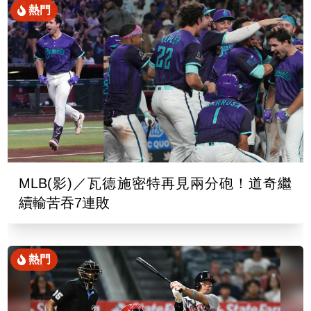
熱門
MLB(影)／瓦德施密特再見兩分砲！道奇繼
續輸苦吞7連敗
熱門