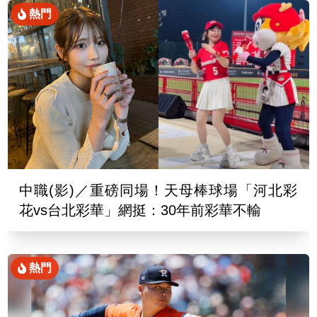
熱門
中職(影)／重磅同場！天母棒球場「河北彩
花vs台北彩華」網挺：30年前彩華不輸
熱門