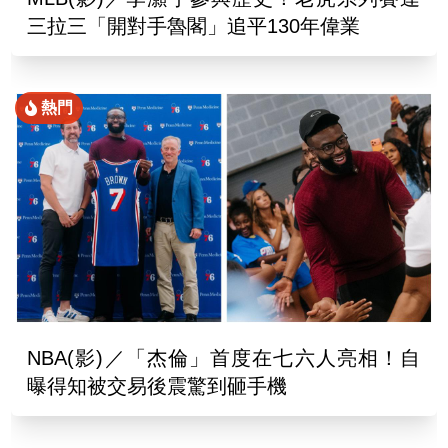
三拉三「開對手魯閣」追平130年偉業
熱門
NBA(影)／「杰倫」首度在七六人亮相！自
曝得知被交易後震驚到砸手機