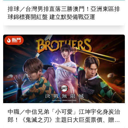
排球／台灣男排直落三勝澳門！亞洲東區排
球錦標賽開紅盤 建立默契備戰亞運
熱門
中職／中信兄弟「小可愛」江坤宇化身炭治
郎！《鬼滅之刃》主題日大巨蛋票價、贈品
出爐