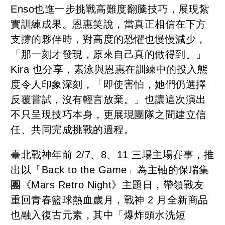
Enso也進一步挑戰高難度翻騰技巧，展現紮
實訓練成果。恩惠笑說，當真正相信在下方
支撐的夥伴時，對高度的恐懼也慢慢減少，
「那一刻才發現，原來自己真的做得到。」
Kira 也分享，素泳與恩惠在訓練中的投入態
度令人印象深刻，「即使害怕，她們仍選擇
反覆嘗試，沒有輕言放棄。」也讓這次演出
不只呈現技巧本身，更展現團隊之間建立信
任、共同完成挑戰的過程。
臺北戰神年前 2/7、8、11 三場主場賽事，推
出以「Back to the Game」為主軸的保瑞集
團《Mars Retro Night》主題日，帶領戰友
重回青春籃球熱血歲月，戰神 2 月全新商品
也融入復古元素，其中「爆炸頭水洗短