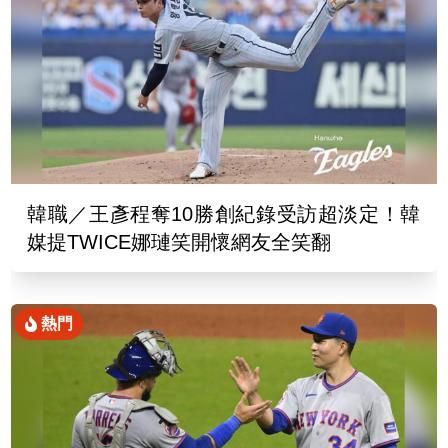
韓職／王彥程奪10勝創紀錄受訪超淡定！韓
媒提TWICE娜璉笑開懷網友全笑翻
熱門