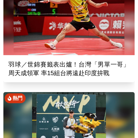
羽球／世錦賽籤表出爐！台灣「男單一哥」
周天成領軍 率15組台將遠赴印度拚戰
熱門