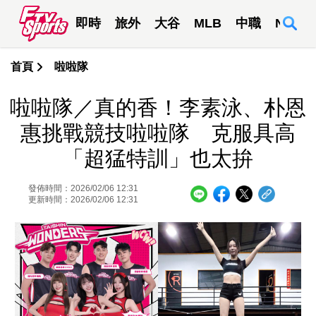
即時
旅外
大谷
MLB
中職
NBA
首頁
啦啦隊
啦啦隊／真的香！李素泳、朴恩
惠挑戰競技啦啦隊 克服具高
「超猛特訓」也太拚
發佈時間：2026/02/06 12:31
更新時間：2026/02/06 12:31