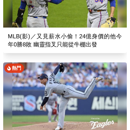
MLB(影)／又見薪水小偷！24億身價的他今
年0勝8敗 幽靈指叉只能從牛棚出發
熱門