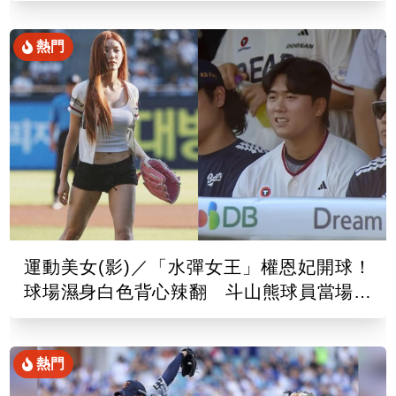
熱門
運動美女(影)／「水彈女王」權恩妃開球！
球場濕身白色背心辣翻 斗山熊球員當場看
傻
熱門