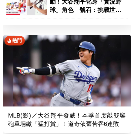
動！大谷翔平化身「實況野
球」角色 號召：挑戰世界
第一
熱門
MLB(影)／大谷翔平發威！本季首度敲雙響
砲單場繳「猛打賞」！道奇依舊苦吞6連敗