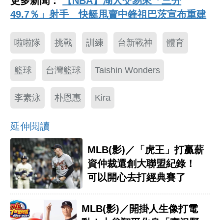
更多新聞：
【NBA】湖人交易來「三分
49.7％」射手 快艇甩賣中鋒祖巴茨宣布重建
啦啦隊
挑戰
訓練
台新戰神
體育
籃球
台灣籃球
Taishin Wonders
李素泳
朴恩惠
Kira
延伸閱讀
MLB(影)／「虎王」打贏薪
資仲裁還創大聯盟紀錄！
可以開心去打經典賽了
MLB(影)／開掛人生像打電