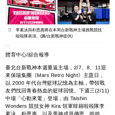
李素泳與朴恩惠將在本周台新戰神主場挑戰競技
啦啦隊表演。(圖/台新戰神提供)
體育中心/綜合報導
臺北台新戰神本週重返主場，2/7、8、11迎
來保瑞集團《Mars Retro Night》主題日，
以 2000 年代台灣籃球記憶為主軸，帶領戰
友們找回青春熱血的籃球回憶。下週三(2/11)
中場「心動來電」登場，由 Taishin
Wonders 競技女神 Kira 領軍韓籍啦啦隊李
素泳、朴恩惠，以及男神成員傳恩、皓皓、