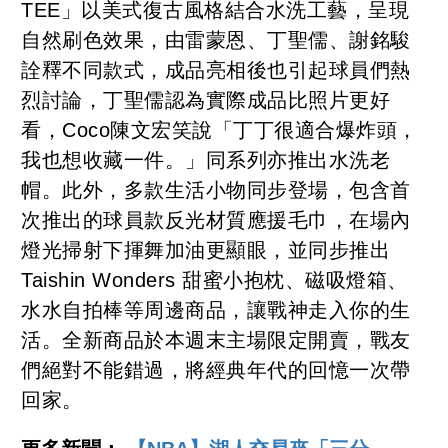
TEE」以美式復古風格結合水洗工藝，呈現
自然刷色效果，由雷蒙恩、丁聖儒、謝銘駿
詮釋不同款式，成品亮相後也引起球員們熱
烈討論，丁聖儒認為實際成品比照片更好
看，Coco陳文宏笑說「丁丁很適合爆炸頭，
我也想收藏一件。」同系列亦推出水洗老
帽。此外，多款生活小物同步登場，包含首
次推出的球員款反光材質應援毛巾，在場內
燈光掃射下揮舞加油更顯眼，並同步推出
Taishin Wonders 甜蜜小抱枕、磁吸燈箱、
水水自拍棒等周邊商品，讓戰神走入你的生
活。全新商品於本週末主場限定開賣，戰友
們絕對不能錯過，將經典年代的回憶一次帶
回家。