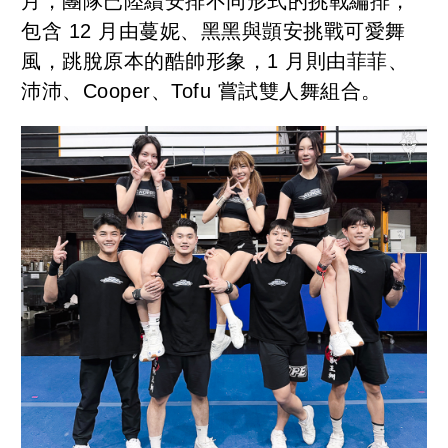
月，團隊已陸續安排不同形式的挑戰編排，
包含 12 月由蔓妮、黑黑與顗安挑戰可愛舞
風，跳脫原本的酷帥形象，1 月則由菲菲、
沛沛、Cooper、Tofu 嘗試雙人舞組合。