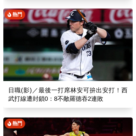
熱門
日職(影)／最後一打席林安可拚出安打！西
武打線遭封鎖0：8不敵羅德吞2連敗
熱門