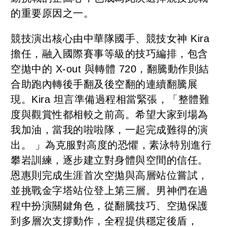
的重要原因之一。
競技演出核心由中華隊國手、競技女神 Kira
擔任，融入國際賽事等級的技巧編排，包含
空拋中的 X-out 與轉體 720，翻騰動作則結
合助跑內轉後手翻及後空翻的連續翻騰展
現。Kira 坦言準備過程相當緊張，「整體難
度與觀賞性都相較之前高。希望大家到場為
我加油，當我的啦啦隊，一起完成難得的演
出。 」為克服對高度的恐懼，素泳特別進行
攀岩訓練，逐步建立對身體與空間的信任。
恩惠則完成生涯首次空拋與高層站位嘗試，
並挑戰金字塔站位登上第三層。男神們在過
程中扮演關鍵角色，從翻騰技巧、空拋保護
到多層次支撐動作，全程提供穩定後盾，