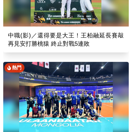
中職(影)／還得要是大王！王柏融延長賽敲
再見安打勝桃猿 終止對戰5連敗
熱門