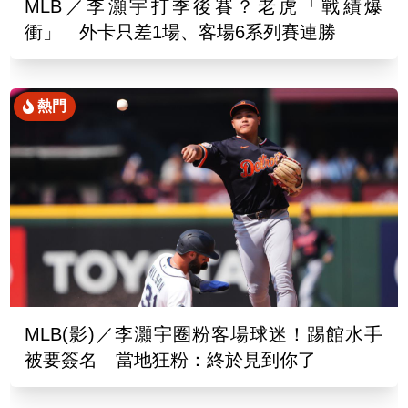
MLB／李灝宇打季後賽？老虎「戰績爆
衝」 外卡只差1場、客場6系列賽連勝
熱門
MLB(影)／李灝宇圈粉客場球迷！踢館水手
被要簽名 當地狂粉：終於見到你了