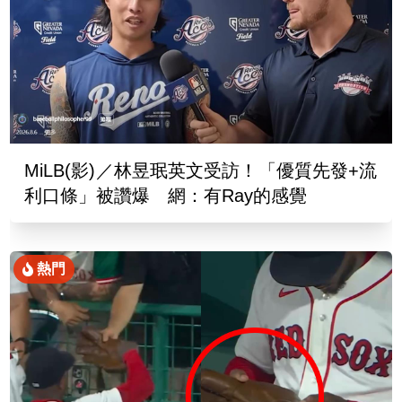
MiLB(影)／林昱珉英文受訪！「優質先發+流
利口條」被讚爆 網：有Ray的感覺
熱門