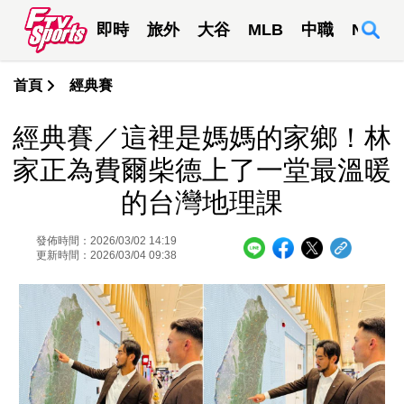
即時
旅外
大谷
MLB
中職
NBA
首頁
經典賽
經典賽／這裡是媽媽的家鄉！林
家正為費爾柴德上了一堂最溫暖
的台灣地理課
發佈時間：2026/03/02 14:19
更新時間：2026/03/04 09:38