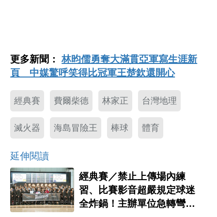
更多新聞：
林昀儒勇奪大滿貫亞軍寫生涯新
頁 中媒驚呼笑得比冠軍王楚欽還開心
經典賽
費爾柴德
林家正
台灣地理
滅火器
海島冒險王
棒球
體育
延伸閱讀
經典賽／禁止上傳場內練
習、比賽影音超嚴規定球迷
全炸鍋！主辦單位急轉彎放
寬限制了