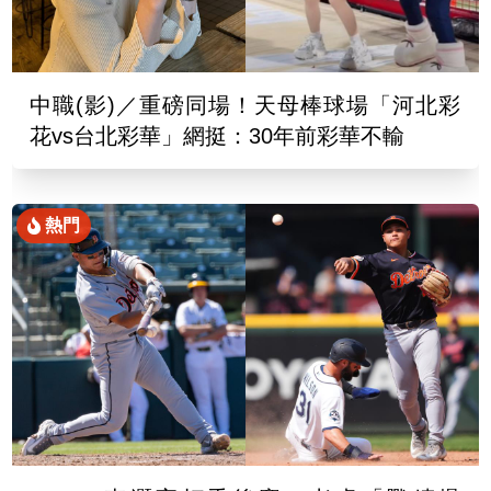
中職(影)／重磅同場！天母棒球場「河北彩
花vs台北彩華」網挺：30年前彩華不輸
熱門