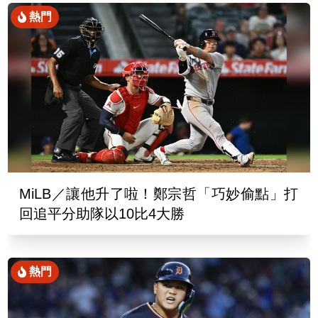
熱門
MiLB／讓他升了啦！鄭宗哲「巧妙偷點」打
回追平分助隊以10比4大勝
熱門