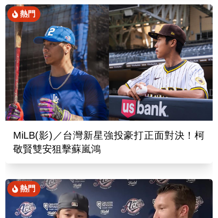
熱門
MiLB(影)／台灣新星強投豪打正面對決！柯
敬賢雙安狙擊蘇嵐鴻
熱門