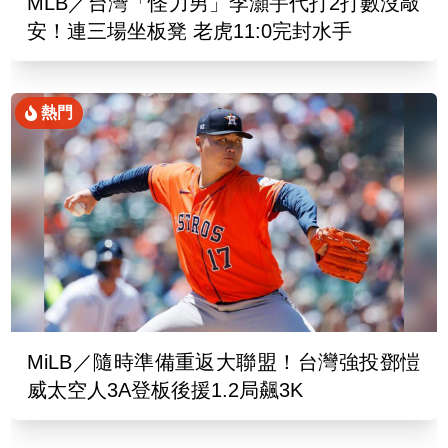
MLB／台灣「怪力男」李灝宇代打2打數沒敲
安！連三場坐板凳 老虎11:0完封水手
熱門
MiLB／隨時準備重返大聯盟！台灣強投鄧愷
威太空人3A登板後援1.2局飆3K