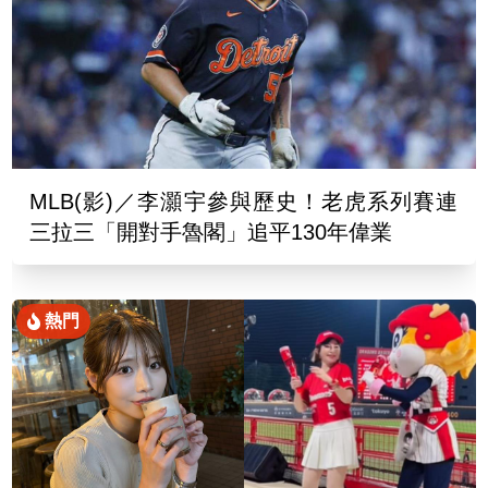
MLB(影)／李灝宇參與歷史！老虎系列賽連
三拉三「開對手魯閣」追平130年偉業
熱門