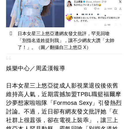
日本女星三上悠亞遭網友發文批評，罕見回嗆
「別指名道姓提到我」，讓不少網友大讚「太帥
了！」。（圖／翻攝自三上悠亞 X）
娛樂中心／周孟漢報導
日本女星三上悠亞從成人影視業退役後依舊
維持高人氣，近期震撼加盟TPBL職籃福爾摩
沙夢想家啦啦隊「Formosa Sexy」引發熱烈
討論。不過，近日卻有網友發文批評她「在
社群上很囂張，卻在電視上裝乖」，讓三上
悠亞本人罕見動怒，霸氣回嗆「別指名道姓