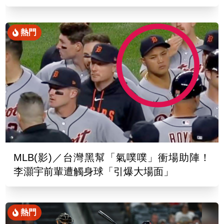
熱門
MLB(影)／台灣黑幫「氣噗噗」衝場助陣！
李灝宇前輩遭觸身球「引爆大場面」
熱門