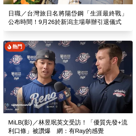
日職／台灣旅日名將陽岱鋼「生涯最終戰」
公布時間！9月26於新潟主場舉辦引退儀式
熱門
MiLB(影)／林昱珉英文受訪！「優質先發+流
利口條」被讚爆 網：有Ray的感覺