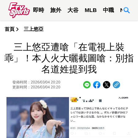
即時
旅外
大谷
MLB
中職
NBA
首頁
三上悠亞
三上悠亞遭嗆「在電視上裝
乖」！本人火大曬截圖嗆：別指
名道姓提到我
發佈時間：2026/03/04 20:20
更新時間：2026/03/04 20:20