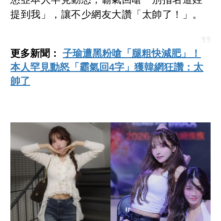
提到我」，讓不少網友大讚「太帥了！」。
更多新聞：
子瑜遭黑粉嗆「腿粗快減肥」！
本人罕見動怒「霸氣回4字」獲韓網狂讚：太
帥了