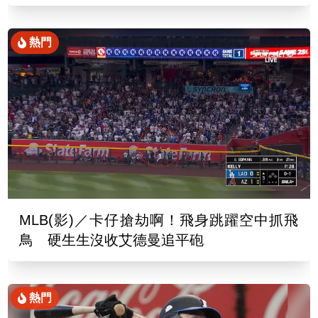
去
熱門
MLB(影)／卡仔搶劫啊！飛身跳躍空中抓飛
鳥 硬生生沒收艾德曼追平砲
熱門