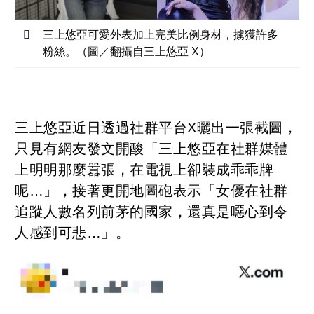
三上悠亞可愛外表加上完美比例身材，擄獲許多
粉絲。（圖／翻攝自三上悠亞 X）
三上悠亞近日透過社群平台X曬出一張截圖，
只見有網友發文開酸「三上悠亞在社群媒體
上明明那麼囂張，在電視上卻裝成乖乖牌
呢…」，接著更開地圖砲表示「女優在社群
追蹤人數名列前茅的國家，還真是噁心到令
人感到可悲…」。