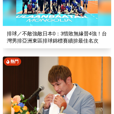
排球／不敵強敵日本0：3惜敗無緣晉4強！台
灣男排亞洲東區排球錦標賽續拚最佳名次
熱門