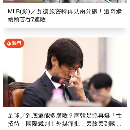
MLB(影)／瓦德施密特再見兩分砲！道奇繼
續輸苦吞7連敗
熱門
足球／到底還能多腐敗？南韓足協再爆「性
招待」國際裁判！外媒痛批：丟臉丟到國外