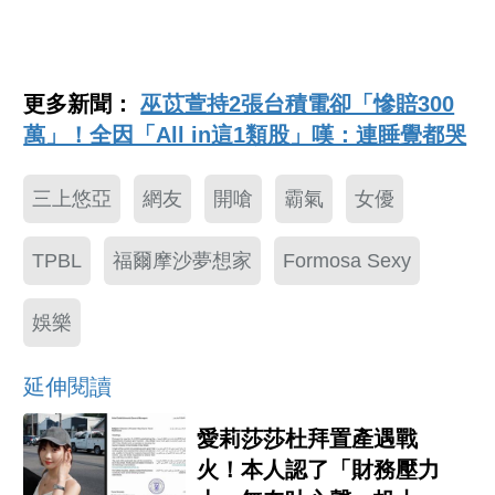
更多新聞：
巫苡萱持2張台積電卻「慘賠300
萬」！全因「All in這1類股」嘆：連睡覺都哭
三上悠亞
網友
開嗆
霸氣
女優
TPBL
福爾摩沙夢想家
Formosa Sexy
娛樂
延伸閱讀
愛莉莎莎杜拜置產遇戰
火！本人認了「財務壓力