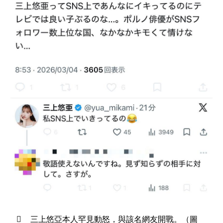
三上悠亞本人罕見動怒，與該名網友開戰。（圖