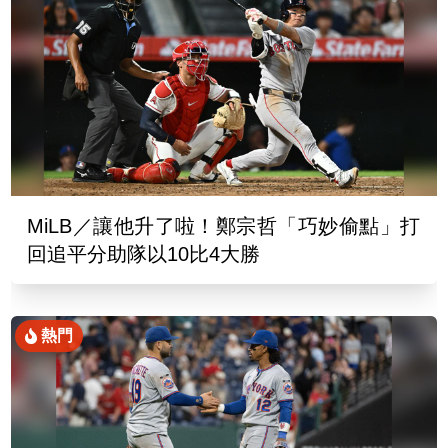
MiLB／讓他升了啦！鄭宗哲「巧妙偷點」打
回追平分助隊以10比4大勝
熱門