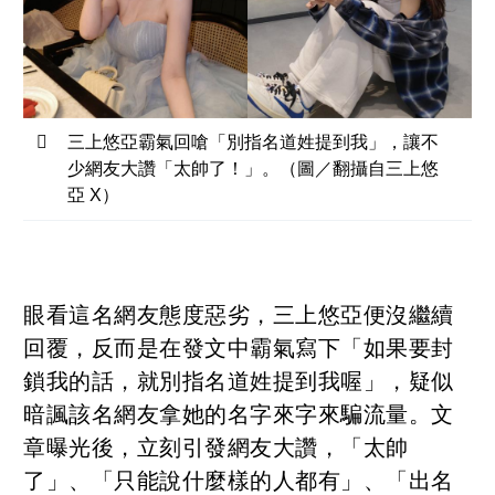
三上悠亞霸氣回嗆「別指名道姓提到我」，讓不
少網友大讚「太帥了！」。（圖／翻攝自三上悠
亞 X）
眼看這名網友態度惡劣，三上悠亞便沒繼續
回覆，反而是在發文中霸氣寫下「如果要封
鎖我的話，就別指名道姓提到我喔」，疑似
暗諷該名網友拿她的名字來字來騙流量。文
章曝光後，立刻引發網友大讚，「太帥
了」、「只能說什麼樣的人都有」、「出名