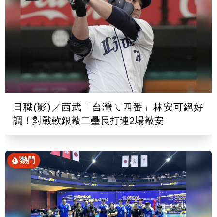
日職(影)／西武「台灣ㄟ四番」林安可絕好
調！對戰軟銀敲二壘長打連2場敲安
熱門