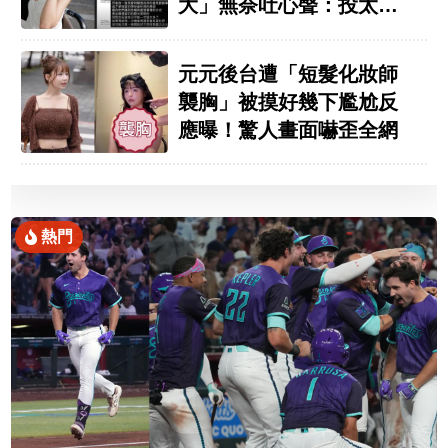
大」無奈吐心聲：投太多
了
元元後台遭「短髮化妝師
襲胸」被摸好幾下尷尬反
應曝！驚人畫面嚇歪全網
熱門