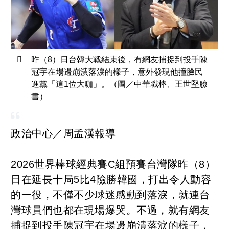
昨（8）日台韓大戰結束後，有網友捕捉到投手陳
冠宇在場邊崩潰落淚的樣子，意外發現他撞臉民
進黨「這1位大咖」。（圖／中華職棒、王世堅臉
書）
政治中心／周孟漢報導
2026世界棒球經典賽C組預賽台灣隊昨（8）
日在延長十局5比4險勝韓國，打出令人動容
的一役，不僅不少球迷感動到落淚，就連台
灣球員們也都在現場爆哭。不過，就有網友
捕捉到投手陳冠宇在場邊崩潰落淚的樣子，