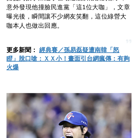
意外發現他撞臉民進黨「這1位大咖」，文章
曝光後，瞬間讓不少網友笑翻，這位綠營大
咖本人也做出回應。
更多新聞：
經典賽／孫易磊疑遭南韓「怒
瞪」脫口嗆：ＸＸ小！畫面引台網瘋傳：有夠
火爆