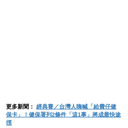
更多新聞：
經典賽／台灣人嗨喊「給費仔健
保卡」！健保署列2條件「這1事」將成最快途
徑