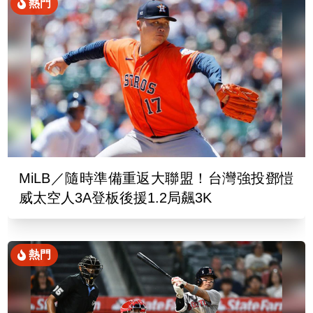
熱門
MiLB／隨時準備重返大聯盟！台灣強投鄧愷
威太空人3A登板後援1.2局飆3K
熱門