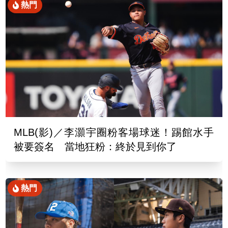
熱門
MLB(影)／李灝宇圈粉客場球迷！踢館水手
被要簽名 當地狂粉：終於見到你了
熱門