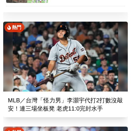
熱門
MLB／台灣「怪力男」李灝宇代打2打數沒敲
安！連三場坐板凳 老虎11:0完封水手