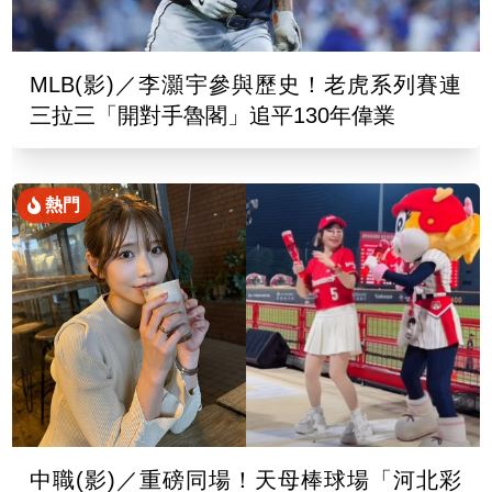
MLB(影)／李灝宇參與歷史！老虎系列賽連
三拉三「開對手魯閣」追平130年偉業
熱門
中職(影)／重磅同場！天母棒球場「河北彩