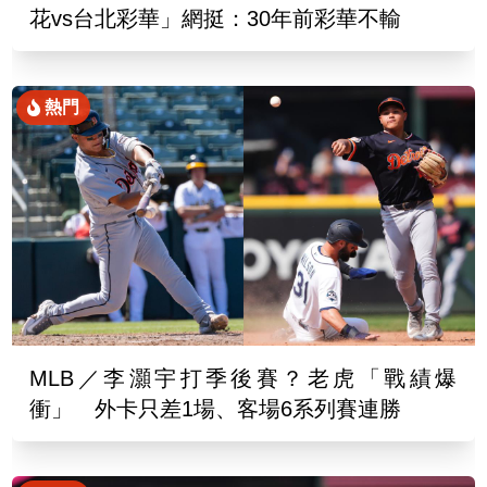
花vs台北彩華」網挺：30年前彩華不輸
熱門
MLB／李灝宇打季後賽？老虎「戰績爆
衝」 外卡只差1場、客場6系列賽連勝