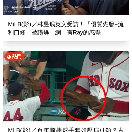
MiLB(影)／林昱珉英文受訪！「優質先發+流
利口條」被讚爆 網：有Ray的感覺
熱門
MLB(影)／百年前棒球手套如壓扁可頌？古