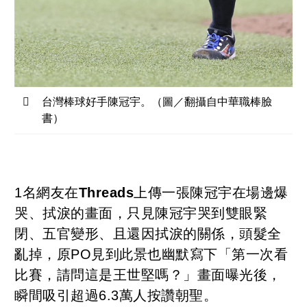
台灣棒球好手陳冠宇。（圖／翻攝自中華職棒臉
書）
1名網友在
Threads
上傳一張陳冠宇在場邊爆
哭、拭淚的畫面，只見陳冠宇哭到雙眼緊
閉、五官變形、且還因拭淚的關係，頭髮全
亂掉，原PO見到此景也幽默寫下「第一次看
比賽，請問這是王世堅嗎？」畫面曝光後，
瞬間吸引超過6.3萬人按讚朝聖。