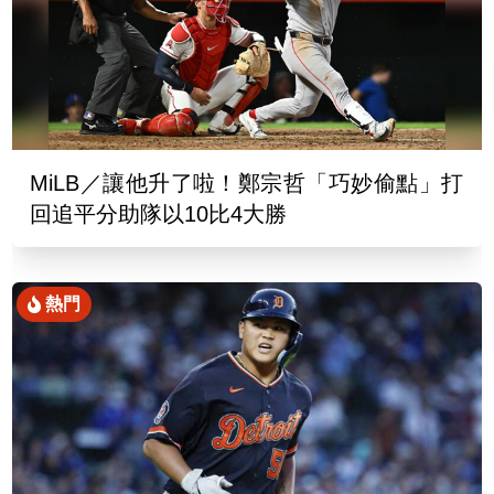
MiLB／讓他升了啦！鄭宗哲「巧妙偷點」打
回追平分助隊以10比4大勝
熱門