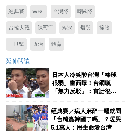
經典賽
WBC
台灣隊
韓國隊
台韓大戰
陳冠宇
落淚
爆哭
撞臉
王世堅
政治
體育
延伸閱讀
日本人冷笑酸台灣「棒球
很弱」畫面曝！台網嘆
「無力反駁」：實話很粗
暴
經典賽／病人麻醉一醒就問
「台灣贏韓國了嗎」？暖哭
5.1萬人：用生命愛台灣