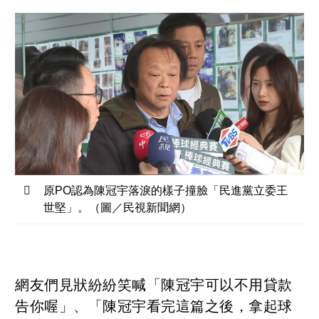
原PO認為陳冠宇落淚的樣子撞臉「民進黨立委王
世堅」。（圖／民視新聞網）
網友們見狀紛紛笑喊「陳冠宇可以不用貸款
告你喔」、「陳冠宇看完這篇之後，拿起球