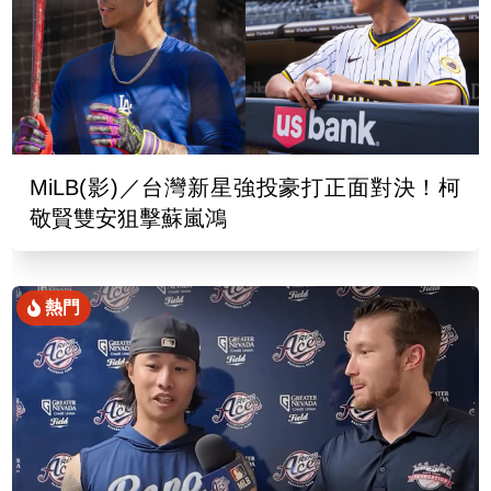
MiLB(影)／台灣新星強投豪打正面對決！柯
敬賢雙安狙擊蘇嵐鴻
熱門