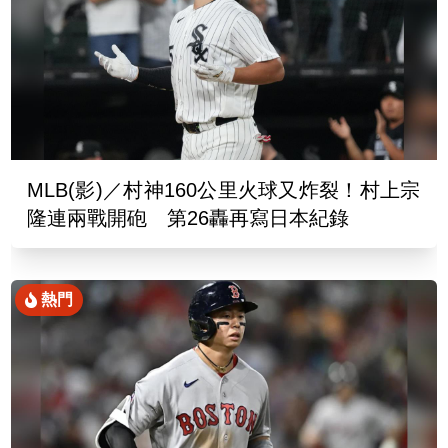
MLB(影)／村神160公里火球又炸裂！村上宗
隆連兩戰開砲 第26轟再寫日本紀錄
熱門