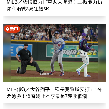
MiLB／鄧愷威力拚重返大聯盟！三振能力仍
犀利兩戰3局狂飆6K
熱門
MLB(影)／大谷翔平「延長賽致勝安打」1分
差險勝！道奇終止本季最長7連敗低潮