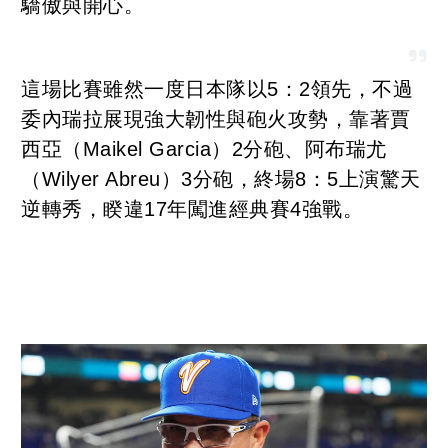
驕傲與開心。
這場比賽雖然一度日本隊以5：2領先，不過
委內瑞拉展現強大韌性與砲火攻勢，靠著賈
西亞（Maikel Garcia）2分砲、阿布瑞尤
（Wilyer Abreu）3分砲，終場8：5上演驚天
逆轉秀，睽違17年闖進經典賽4強戰。