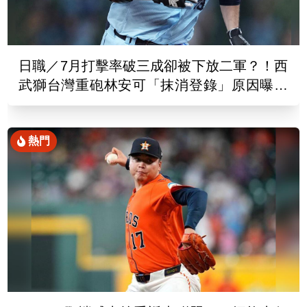
日職／7月打擊率破三成卻被下放二軍？！西
武獅台灣重砲林安可「抹消登錄」原因曝光
了
熱門