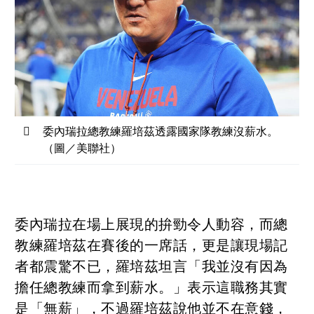
委內瑞拉總教練羅培茲透露國家隊教練沒薪水。
（圖／美聯社）
委內瑞拉在場上展現的拚勁令人動容，而總
教練羅培茲在賽後的一席話，更是讓現場記
者都震驚不已，羅培茲坦言「我並沒有因為
擔任總教練而拿到薪水。」表示這職務其實
是「無薪」，不過羅培茲說他並不在意錢，