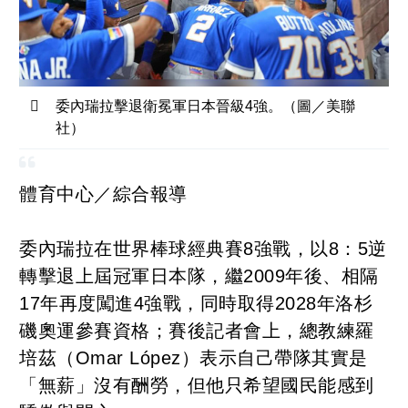
委內瑞拉擊退衛冕軍日本晉級4強。（圖／美聯
社）
體育中心／綜合報導
委內瑞拉在世界棒球經典賽8強戰，以8：5逆
轉擊退上屆冠軍日本隊，繼2009年後、相隔
17年再度闖進4強戰，同時取得2028年洛杉
磯奧運參賽資格；賽後記者會上，總教練羅
培茲（Omar López）表示自己帶隊其實是
「無薪」沒有酬勞，但他只希望國民能感到