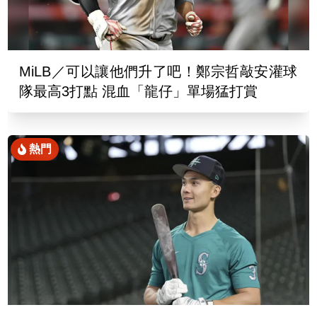
MiLB／可以讓他們升了吧！鄭宗哲敲安灌球
隊最高3打點 混血「龍仔」單場猛打賞
熱門