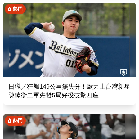
熱門
日職／狂飆149公里無失分！歐力士台灣新星
陳睦衡二軍先發5局好投技驚四座
熱門