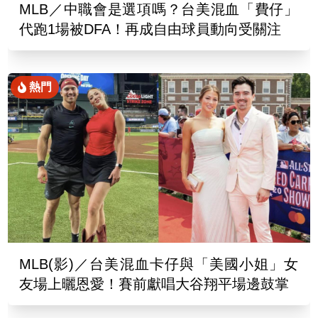
MLB／中職會是選項嗎？台美混血「費仔」
代跑1場被DFA！再成自由球員動向受關注
熱門
MLB(影)／台美混血卡仔與「美國小姐」女
友場上曬恩愛！賽前獻唱大谷翔平場邊鼓掌