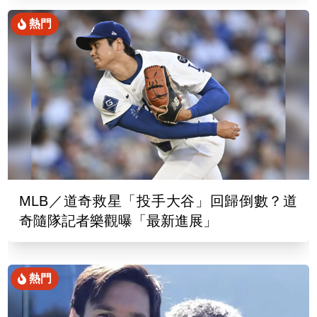
熱門
MLB／道奇救星「投手大谷」回歸倒數？道
奇隨隊記者樂觀曝「最新進展」
熱門