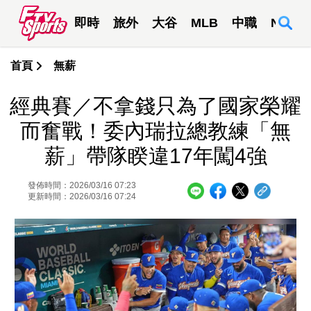
即時
旅外
大谷
MLB
中職
NBA
首頁
無薪
經典賽／不拿錢只為了國家榮耀
而奮戰！委內瑞拉總教練「無
薪」帶隊睽違17年闖4強
發佈時間：2026/03/16 07:23
更新時間：2026/03/16 07:24