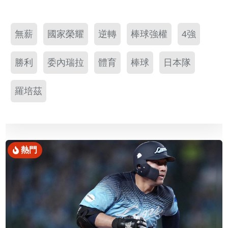
無薪
國家榮耀
逆轉
棒球強權
4強
勝利
委內瑞拉
體育
棒球
日本隊
羅培茲
熱門