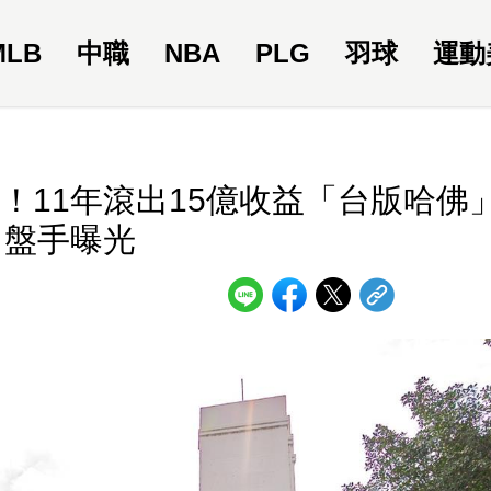
MLB
中職
NBA
PLG
羽球
運動
！11年滾出15億收益「台版哈佛
盤手曝光