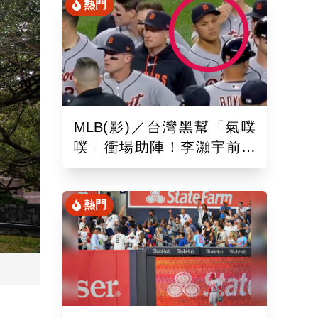
熱門
MLB(影)／台灣黑幫「氣噗
噗」衝場助陣！李灝宇前輩
遭觸身球「引爆大場面」
熱門