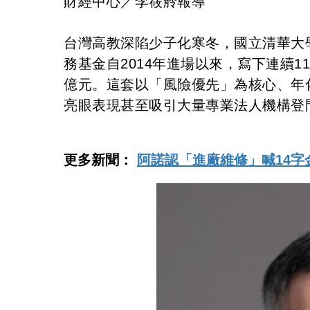
財經中心／李筱舲報導
台灣高教深陷少子化寒冬，國立清華大
務基金自2014年進場以來，寫下連續1
億元。這套以「風險優先」為核心、年
亮眼表現甚至吸引大量專業法人機構登
更多新聞：
阿諾認「進廠維修」喊14