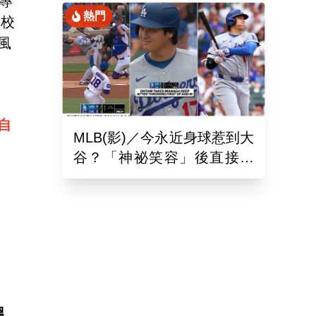
專
熱門
佛校
風
自
MLB(影)／今永近身球惹到大
谷？「神祕笑容」後直接開
轟 日球迷：這笑壓迫感太
強
溫