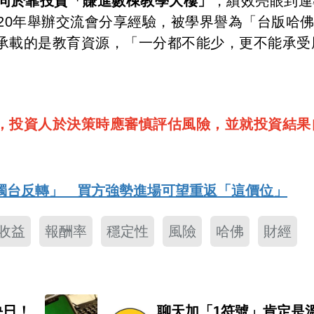
同於靠投資「賺進數棟教學大樓」
，績效亮眼到連
20年舉辦交流會分享經驗，被學界譽為「台版哈
承載的是教育資源，「一分都不能少，更不能承受
，投資人於決策時應審慎評估風險，並就投資結果
燭台反轉」 買方強勢進場可望重返「這價位」
收益
報酬率
穩定性
風險
哈佛
財經
決日！
聊天加「1符號」肯定是