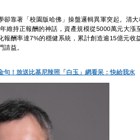
學卻靠著「校園版哈佛」操盤邏輯異軍突起。清大
1年維持正報酬的神話，資產規模從5000萬元大漲至
化報酬率達7%的穩健系統，累計創造逾15億元收
門請益。
字金句！放送比基尼辣照「白玉」網看呆：快給我水