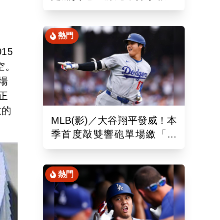
締造美國女子職棒聯盟紀錄
熱門
15
空。
場
正
致的
MLB(影)／大谷翔平發威！本
季首度敲雙響砲單場繳「猛
打賞」！道奇依舊苦吞6連敗
熱門