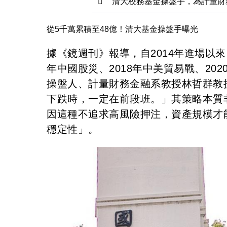
清大校務基金操盤手，為計量財
從5千萬累積至48億！清大基金操盤手曝光
據《鏡週刊》報導，自2014年進場以
年中國股災、2018年中美貿易戰、20
操盤人、計量財務金融系教授林哲群教
下跌時，一定在前段班。」其策略本質
因這種不追求高風險押注，資產規模才能
穩定性」。