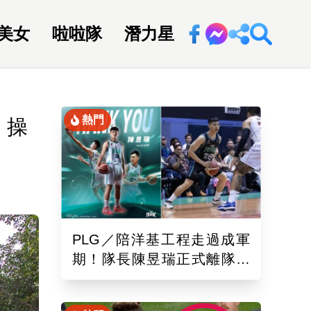
美女
啦啦隊
潛力星
回新聞網
熱門
」操
PLG／陪洋基工程走過成軍
期！隊長陳昱瑞正式離隊
球團：感謝全力付出與貢獻