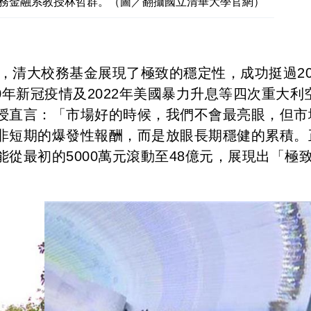
務金融系教授林哲群。（圖／翻攝國立清華大學官網）
來，清大校務基金展現了極致的穩定性，成功挺過20
20年新冠疫情及2022年美國暴力升息等四次重大利
授直言：「市場好的時候，我們不會最亮眼，但市
非短期的爆發性報酬，而是放眼長期穩健的累積。
從最初的5000萬元滾動至48億元，展現出「極