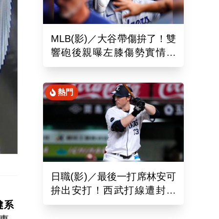
MLB(影)／大谷帶傷拚了！雙
響砲後親曝左膝傷勢實情
「一句話」揭堅持不休兵主
因
熱門
日職(影)／最後一打席林安可
拚出安打！西武打線遭封鎖
0：8不敵羅德吞2連敗
健系