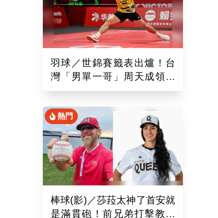
羽球／世錦賽籤表出爐！台
灣「男單一哥」周天成領軍
率15組台將遠赴印度拚戰
熱門
棒球(影)／莎菈太神了首安就
是滿貫砲！前兄弟打擊教練