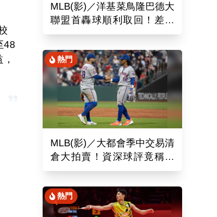
MLB(影)／洋基菜鳥隆巴德大
聯盟首轟球順利取回！差點
校
落入麻煩人物手中
48
益，
熱門
MLB(影)／大都會季中交易清
倉大拍賣！資深球評竟稱送
出的球員都是「垃圾」
熱門