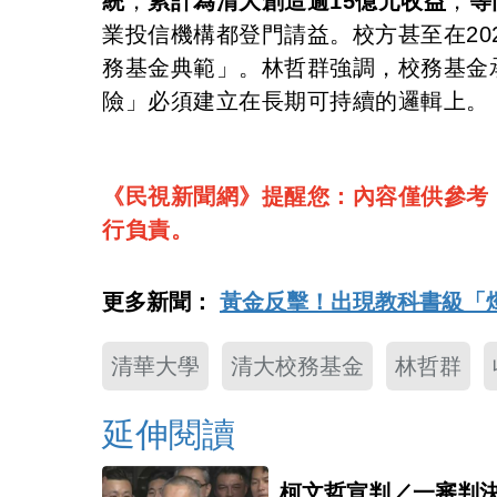
統
，
累計為清大創造逾15億元收益
，
等
業投信機構都登門請益。校方甚至在20
務基金典範」。林哲群強調，校務基金
險」必須建立在長期可持續的邏輯上。
《民視新聞網》提醒您：內容僅供參考
行負責。
更多新聞：
黃金反擊！出現教科書級「
清華大學
清大校務基金
林哲群
延伸閱讀
柯文哲宣判／一審判