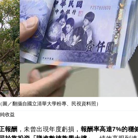
。（圖／翻攝自國立清華大學粉專、民視資料照）
億純收益
正報酬
，未曾出現年度虧損，
報酬率高達7%的穩