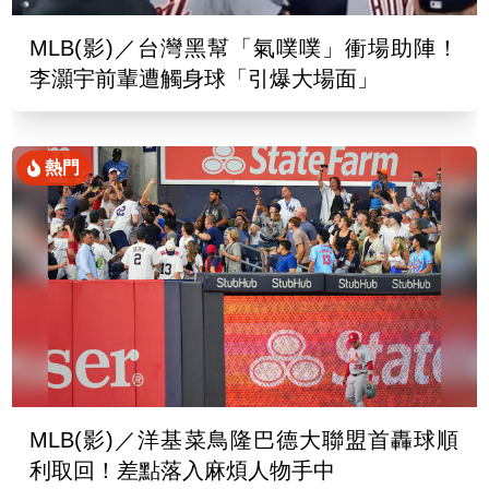
MLB(影)／台灣黑幫「氣噗噗」衝場助陣！
李灝宇前輩遭觸身球「引爆大場面」
熱門
MLB(影)／洋基菜鳥隆巴德大聯盟首轟球順
利取回！差點落入麻煩人物手中