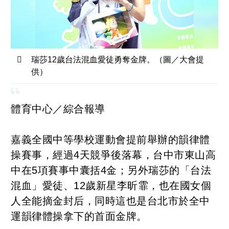
瑞莎12歲台法混血愛徒勇奪金牌。（圖／大會提
供）
體育中心／綜合報導
嘉義全國中等學校運動會提前舉辦的韻律體
操賽事，經過4天競爭後落幕，台中市東山高
中在5項賽事中囊括4金；另外瑞莎的「台法
混血」愛徒、12歲新星李昕霏，也在國女個
人全能摘金封后，同時這也是台北市於全中
運韻律體操拿下的首面金牌。