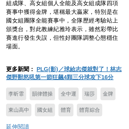
組成隊、高女組個人全能及高女組成隊四項
賽事中獲得金牌，堪稱最大贏家，特別是在
國女組團隊全能賽事中，全隊歷經考驗站上
頒獎台，對此教練紀雅玲表示，雖然彩帶比
賽進行發生失誤，但性好團隊調整心態穩住
場面。
更多新聞：
PLG(影)／球給志傑就對了！林志
傑野獸怒吼第一節狂飆4顆三分球攻下16分
李昕霏
韻律體操
全中運
瑞莎
金牌
東山高中
國女組
體育
體育綜合
延伸閱讀