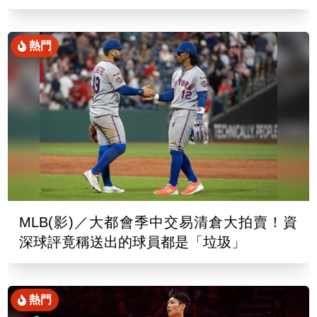
熱門
MLB(影)／大都會季中交易清倉大拍賣！資
深球評竟稱送出的球員都是「垃圾」
熱門