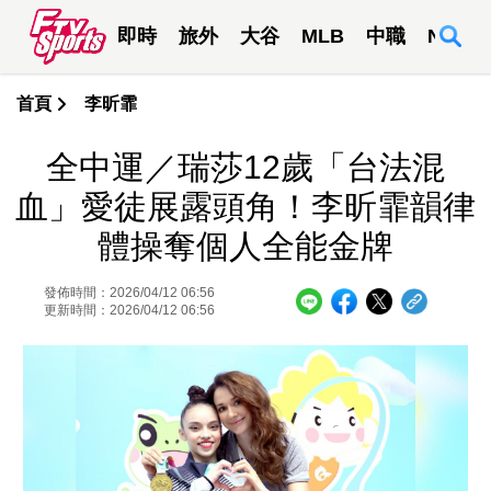
即時
旅外
大谷
MLB
中職
NBA
首頁
李昕霏
全中運／瑞莎12歲「台法混
血」愛徒展露頭角！李昕霏韻律
體操奪個人全能金牌
發佈時間：2026/04/12 06:56
更新時間：2026/04/12 06:56