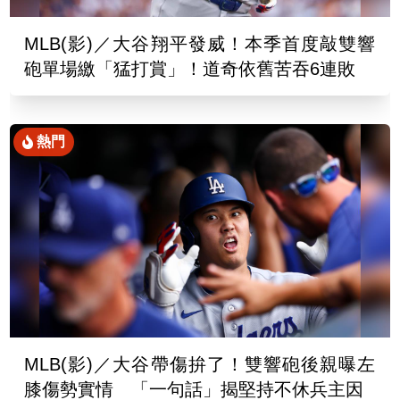
MLB(影)／大谷翔平發威！本季首度敲雙響
砲單場繳「猛打賞」！道奇依舊苦吞6連敗
熱門
MLB(影)／大谷帶傷拚了！雙響砲後親曝左
膝傷勢實情 「一句話」揭堅持不休兵主因