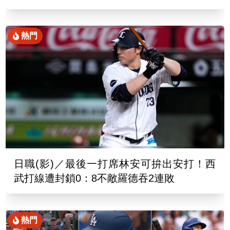
熱門
日職(影)／最後一打席林安可拚出安打！西
武打線遭封鎖0：8不敵羅德吞2連敗
熱門