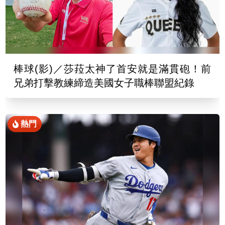
棒球(影)／莎菈太神了首安就是滿貫砲！前
兄弟打擊教練締造美國女子職棒聯盟紀錄
熱門