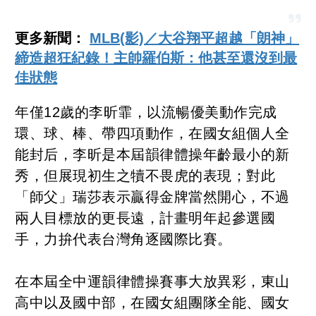
更多新聞：
MLB(影)／大谷翔平超越「朗神」
締造超狂紀錄！主帥羅伯斯：他甚至還沒到最
佳狀態
年僅12歲的李昕霏，以流暢優美動作完成
環、球、棒、帶四項動作，在國女組個人全
能封后，李昕是本屆韻律體操年齡最小的新
秀，但展現初生之犢不畏虎的表現；對此
「師父」瑞莎表示贏得金牌當然開心，不過
兩人目標放的更長遠，計畫明年起參選國
手，力拚代表台灣角逐國際比賽。
在本屆全中運韻律體操賽事大放異彩，東山
高中以及國中部，在國女組團隊全能、國女