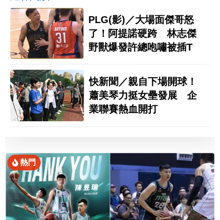
PLG(影)／大場面傑哥怒
了！阿提諾硬跨 林志傑
野獸爆發許總咆嘯被插T
快新聞／親自下場開球！
蕭美琴力挺女壘發展 企
業聯賽熱血開打
熱門