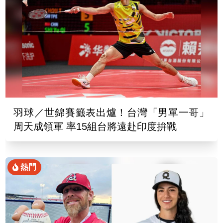
羽球／世錦賽籤表出爐！台灣「男單一哥」
周天成領軍 率15組台將遠赴印度拚戰
熱門