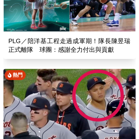
PLG／陪洋基工程走過成軍期！隊長陳昱瑞
正式離隊 球團：感謝全力付出與貢獻
熱門