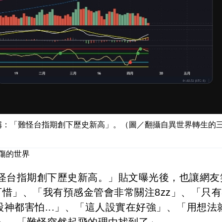
稱：「難怪台指期創下歷史新高」。（圖／翻攝自異世界轉生的
傷的世界
怪台指期創下歷史新高。」貼文曝光後，也讓網友
惜」、「我有預感金管會非常關注8zz」、「只有8
股神都害怕...」、「這人設實在好強」、「用想法