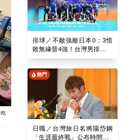
排球／不敵強敵日本0：3惜
敗無緣晉4強！台灣男排亞洲
東區排球錦標賽續拚最佳名
次
熱門
自吃
日職／台灣旅日名將陽岱鋼
「生涯最終戰」公布時間！9