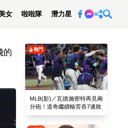
美女
啦啦隊
潛力星
回新聞網
熱門
飛的
MLB(影)／瓦德施密特再見兩
分砲！道奇繼續輸苦吞7連敗