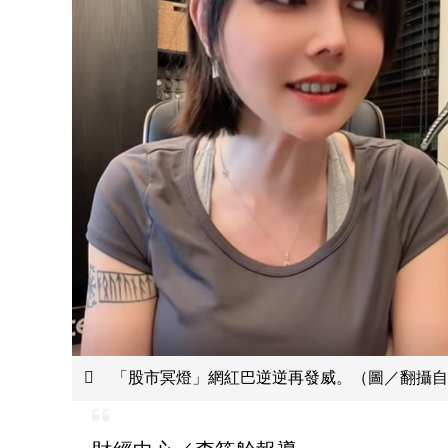
「股市冥燈」網紅巴逆逆再發威。（圖／翻攝自