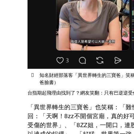
知名財經部落客「異世界轉生的三寶爸」笑
爸臉書）
台指期起飛理由找到了？網友笑翻：只有巴逆逆受
「異世界轉生的三寶爸」也笑稱：「難
回：「天啊！8zz不開個宮廟，真的好可
受傷的世界」、「8ZZ姐，一開口，連