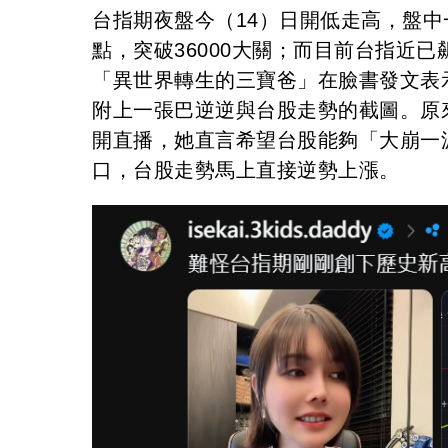
台指期夜盤今（14）日開低走高，盤中一度達
點，突破36000大關；而目前台指近已飆
「異世界轉生的三寶爸」在臉書發文表
附上一張巴逆逆與台股走勢的截圖。原來
開直播，她直言希望台股能夠「大崩一
口，台股走勢馬上直接逆勢上漲。