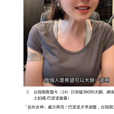
台指期夜盤今（14）日突破36000大關
土鋁繩-巴逆逆臉書）
「反向女神」威力再現！巴逆逆才求崩盤，台指期