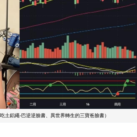
吃土鋁繩-巴逆逆臉書、異世界轉生的三寶爸臉書）