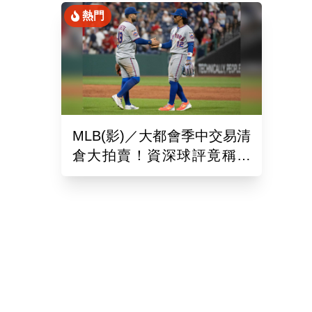
熱門
MLB(影)／大都會季中交易清
倉大拍賣！資深球評竟稱送
出的球員都是「垃圾」