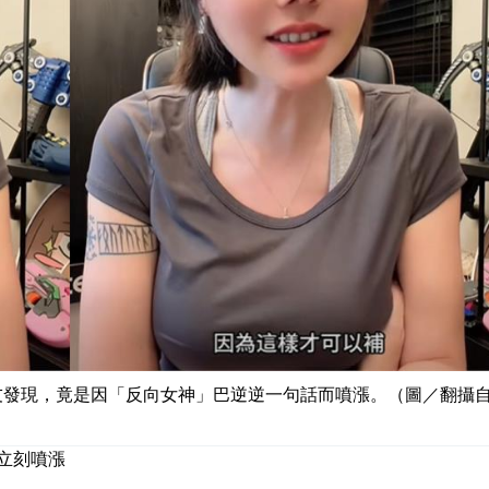
。網友發現，竟是因「反向女神」巴逆逆一句話而噴漲。（圖／翻攝
立刻噴漲