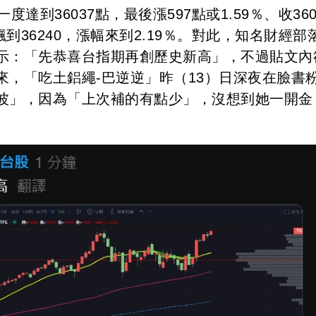
到36037點，最後漲597點或1.59％、收360
到36240，漲幅來到2.19％。對此，知名財經部
示：「先恭喜台指期再創歷史新高」，不過貼文內
，「吃土鋁繩-巴逆逆」昨（13）日深夜在臉書
波」，因為「上次補的有點少」，沒想到她一開金