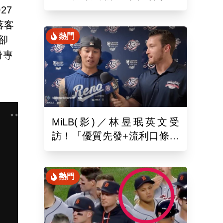
月26於新潟主場舉辦引退儀
27
式
落客
熱門
卻
粉專
MiLB(影)／林昱珉英文受
訪！「優質先發+流利口條」
被讚爆 網：有Ray的感覺
熱門