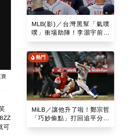
MLB(影)／台灣黑幫「氣噗
噗」衝場助陣！李灝宇前輩
遭觸身球「引爆大場面」
熱門
三寶
笑
MiLB／讓他升了啦！鄭宗哲
ZZ
「巧妙偷點」打回追平分助
隊以10比4大勝
就可