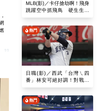
MLB(影)／卡仔搶劫啊！飛身
跳躍空中抓飛鳥 硬生生沒
錄，
收艾德曼追平砲
網
燃
熱門
日職(影)／西武「台灣ㄟ四
番」林安可絕好調！對戰軟
銀敲二壘長打連2場敲安
熱門