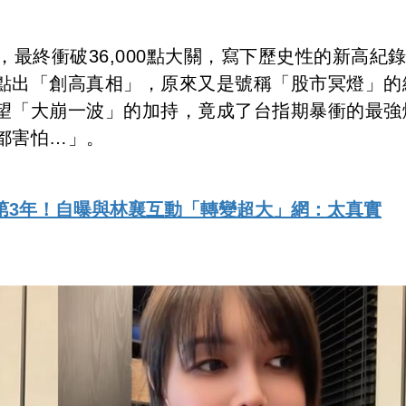
，最終衝破36,000點大關，寫下歷史性的新高紀
點出「創高真相」，原來又是號稱「股市冥燈」的
望「大崩一波」的加持，竟成了台指期暴衝的最強
都害怕…」。
第3年！自曝與林襄互動「轉變超大」網：太真實