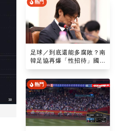
熱門
足球／到底還能多腐敗？南
韓足協再爆「性招待」國際
裁判！外媒痛批：丟臉丟到
國外去
熱門