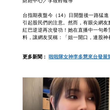
財經中心／李筱舲報導
台指期夜盤今（14）日開盤後一路猛進
引起股民們的注意。然而，有眼尖網友
紅巴逆逆再次發功！她在直播中一句希
料，讓網友笑稱：「姐一開口，連股神
更多新聞：
啦啦隊女神李多慧來台發展