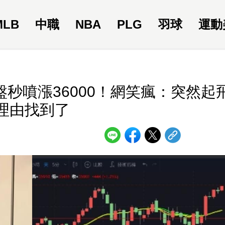
MLB
中職
NBA
PLG
羽球
運動
秒噴漲36000！網笑瘋：突然起
理由找到了