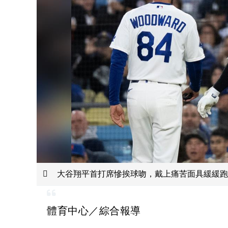
大谷翔平首打席慘挨球吻，戴上痛苦面具緩緩跑
體育中心／綜合報導