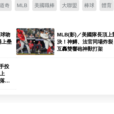
道奇
MLB
美國職棒
大聯盟
棒球
體育
挨球吻
MLB(影)／美國隊長頂上
場上壘
決！神鱒、法官同場炸
互轟雙響砲神獸打架
投手投
上
落荒