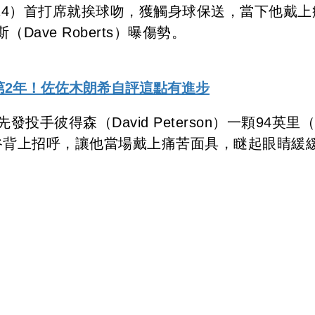
14）首打席就挨球吻，獲觸身球保送，當下他戴上
ave Roberts）曝傷勢。
入第2年！佐佐木朗希自評這點有進步
手彼得森（David Peterson）一顆94英里
大谷背上招呼，讓他當場戴上痛苦面具，瞇起眼睛緩