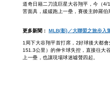
道奇日籍二刀流巨星大谷翔平，今（4/
苦面具，緩緩跑上一壘，賽後主帥羅伯斯（D
更多新聞：
MLB(影)／大聯盟之旅步
1局下大谷翔平首打席，2好球後大都會先發投
151.3公里）的伸卡球失控，直接往
上一壘，也讓現場球迷噓聲四起。