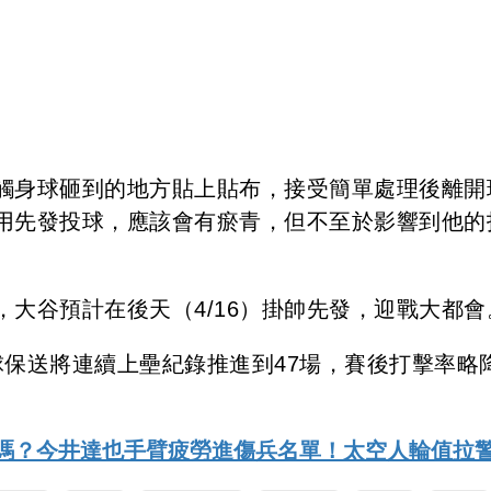
觸身球砸到的地方貼上貼布，接受簡單處理後離開
用先發投球，應該會有瘀青，但不至於影響到他的
，大谷預計在後天（4/16）掛帥先發，迎戰大都會
球保送將連續上壘紀錄推進到47場，賽後打擊率略
了嗎？今井達也手臂疲勞進傷兵名單！太空人輪值拉