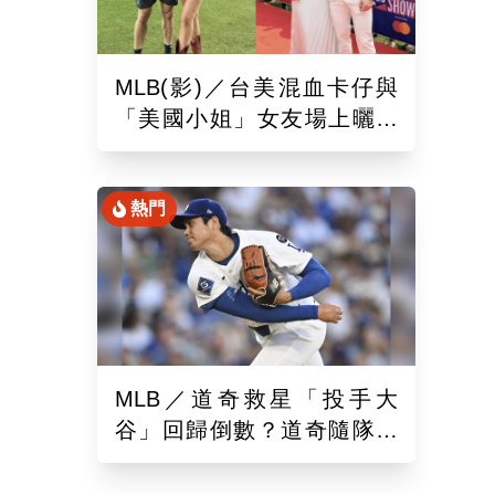
MLB(影)／台美混血卡仔與
「美國小姐」女友場上曬恩
愛！賽前獻唱大谷翔平場邊
鼓掌
熱門
MLB／道奇救星「投手大
谷」回歸倒數？道奇隨隊記
者樂觀曝「最新進展」