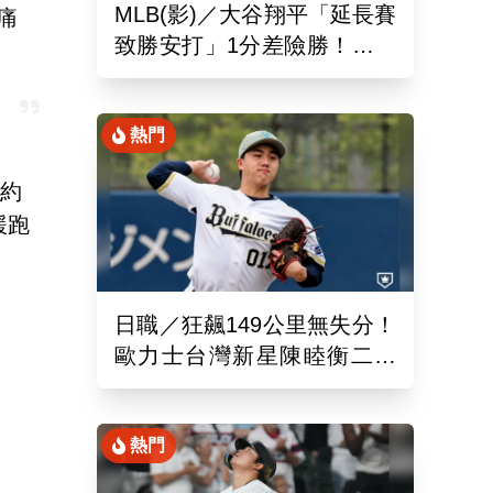
MLB(影)／大谷翔平「延長賽
痛
致勝安打」1分差險勝！道奇
終止本季最長7連敗低潮
熱門
（約
緩跑
日職／狂飆149公里無失分！
歐力士台灣新星陳睦衡二軍
先發5局好投技驚四座
熱門