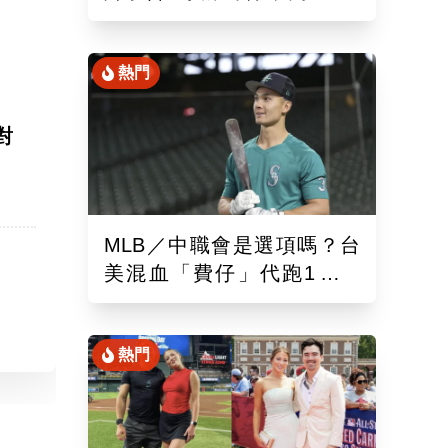
混血「龍仔」單場猛打賞
熱門
對
裂
MLB／中職會是選項嗎？台
美混血「費仔」代跑1場被
DFA！再成自由球員動向受
關注
熱門