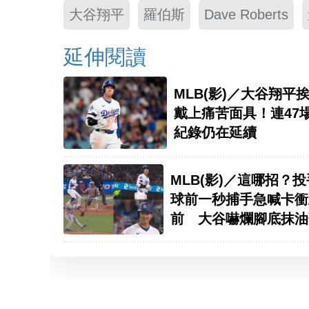
大谷翔平
羅伯斯
Dave Roberts
延伸閱讀
MLB(影)／大谷翔平
戴上痛苦面具！連47
紀錄仍在延續
MLB(影)／這哪招？
球前一秒捕手急喊卡衝
前 大谷嚇爛腳底抹油
而逃