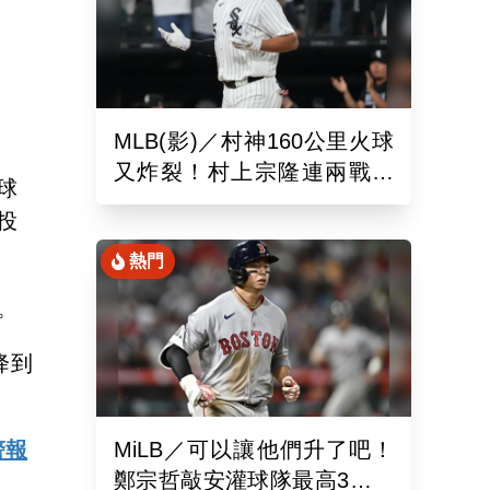
MLB(影)／村神160公里火球
又炸裂！村上宗隆連兩戰開
球
砲 第26轟再寫日本紀錄
投
熱門
。
降到
警報
MiLB／可以讓他們升了吧！
鄭宗哲敲安灌球隊最高3打點