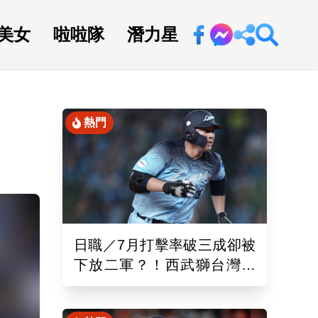
美女
啦啦隊
潛力星
回新聞網
熱門
日職／7月打擊率破三成卻被
下放二軍？！西武獅台灣重
砲林安可「抹消登錄」原因
曝光了