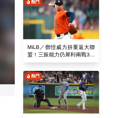
熱門
MiLB／鄧愷威力拚重返大聯
盟！三振能力仍犀利兩戰3局
狂飆6K
熱門