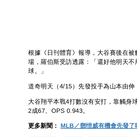
根據《日刊體育》報導，大谷賽後在被
場，羅伯斯受訪透露：「還好他明天不
球。」
道奇明天（4/15）先發投手為山本由伸
大谷翔平本戰4打數沒有安打，靠觸身
2成67、OPS 0.943。
更多新聞：
MLB／鄧愷威有機會先發