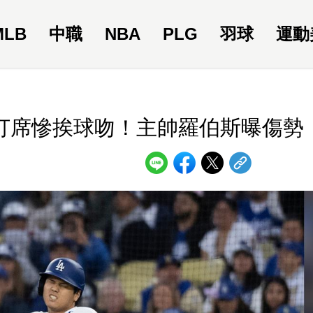
MLB
中職
NBA
PLG
羽球
運動
首打席慘挨球吻！主帥羅伯斯曝傷勢