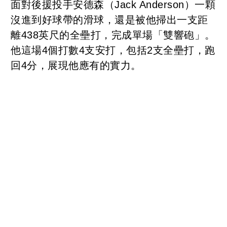
面對後援投手安德森（Jack Anderson）一顆
沒進到好球帶的滑球，還是被他掃出一支距
離438英尺的全壘打，完成單場「雙響砲」。
他這場4個打數4支安打，包括2支全壘打，跑
回4分，展現他應有的實力。