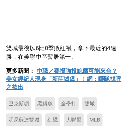
雙城最後以6比0擊敗紅襪，拿下最近的4連
勝，在美聯中區暫居第一。
更多新聞：
中職／賽揚強投鮑爾可能來台？
美女經紀人現身「新莊城堡」！網：哪隊找呼
之欲出
巴克斯頓
黑鱒魚
全壘打
雙城
明尼蘇達雙城
紅襪
大聯盟
MLB