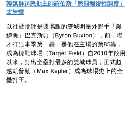
韓媒群起怒批主帥羅伯斯「懲罰報復性調度」
太無情
以往被批評是玻璃腿的雙城明星外野手「黑
鱒魚」巴克斯頓（Byron Buxton），前一場
才打出本季第一轟，是他在主場的第85轟，
成為標靶球場（Target Field）自2010年啟用
以來，打出全壘打最多的雙城球員，正式超
越凱普勒（Max Kepler）成為球場史上的全
壘打王。