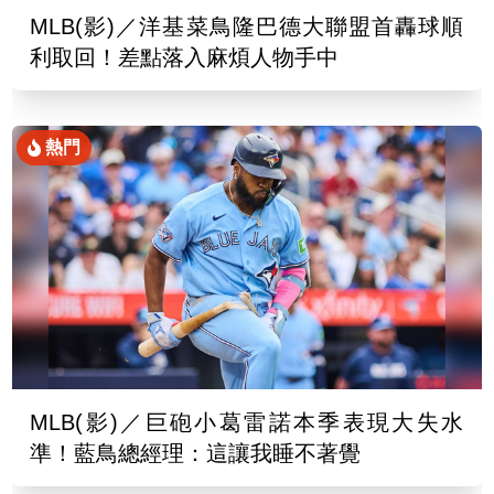
MLB(影)／洋基菜鳥隆巴德大聯盟首轟球順
利取回！差點落入麻煩人物手中
熱門
MLB(影)／巨砲小葛雷諾本季表現大失水
準！藍鳥總經理：這讓我睡不著覺