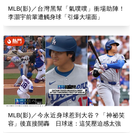
MLB(影)／台灣黑幫「氣噗噗」衝場助陣！
李灝宇前輩遭觸身球「引爆大場面」
熱門
MLB(影)／今永近身球惹到大谷？「神祕笑
容」後直接開轟 日球迷：這笑壓迫感太強