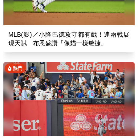
MLB(影)／小隆巴德攻守都有戲！連兩戰展
現天賦 布恩盛讚「像貓一樣敏捷」
熱門