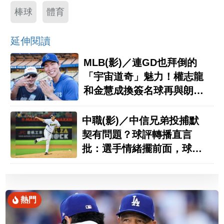
棒球
體育
延伸閱讀
MLB(影)／連GD也拜倒的
「宇宙道奇」魅力！權志龍
和金慧成換簽名球再與朗希
合照
中職(影)／中信兄弟投捕默
契有問題？球評轉播直言
批：選手情緒擺前面，球迷
放哪裡？
熱門