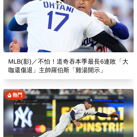
MLB(影)／不怕！道奇吞本季最長6連敗「大
咖還傷退」主帥羅伯斯「雞湯開示」
熱門