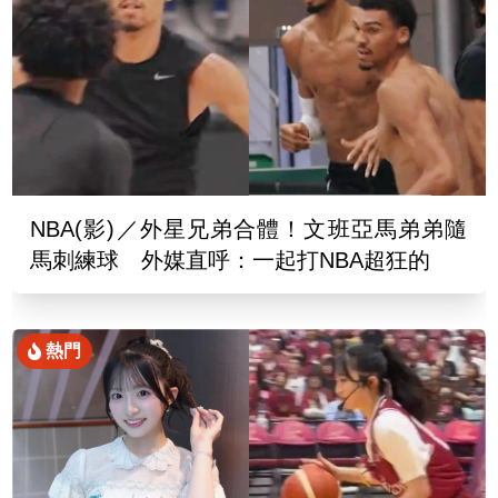
NBA(影)／外星兄弟合體！文班亞馬弟弟隨
馬刺練球 外媒直呼：一起打NBA超狂的
熱門