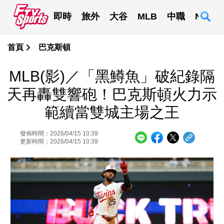
即時
旅外
大谷
MLB
中職
NBA
首頁
巴克斯頓
MLB(影)／「黑鱒魚」破紀錄隔
天再轟雙響砲！巴克斯頓火力示
範續當雙城主場之王
發佈時間：2026/04/15 10:39
更新時間：2026/04/15 10:39