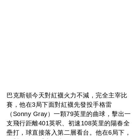
巴克斯頓今天對紅襪火力不減，完全主宰比
賽，他在3局下面對紅襪先發投手格雷
（Sonny Gray）一顆79英里的曲球，擊出一
支飛行距離401英呎、初速108英里的陽春全
壘打，球直接落入第二層看台。他在6局下，