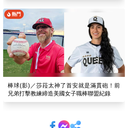
熱門
棒球(影)／莎菈太神了首安就是滿貫砲！前
兄弟打擊教練締造美國女子職棒聯盟紀錄