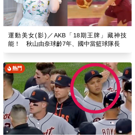
運動美女(影)／AKB「18期王牌」藏神技
能！ 秋山由奈球齡7年、國中當籃球隊長
熱門