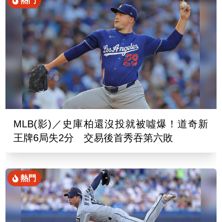
熱門
MLB(影)／史庫柏還沒投就被噓爆！道奇新
王牌6局失2分 交易後首秀吞第六敗
熱門