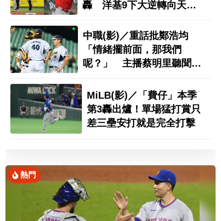
轟 洋基9下大逆轉向天使
說再見
中職(影)／重話批鄭浩均
「情緒擺前面，那我們
呢？」 主播蔡明里聽聞真
相道歉了
MiLB(影)／「費仔」本季
第3轟出爐！單場猛打賞只
差三壘安打就是完全打擊
熱門