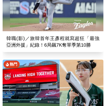
韓職(影)／旅韓首年王彥程就寫超狂「最強
亞洲外援」紀錄！6局飆7K奪單季第10勝
熱門