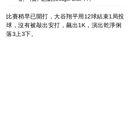
比賽稍早已開打，大谷翔平用12球結束1局投
球，沒有被敲出安打，飆出1K，演出乾淨俐
落3上3下。