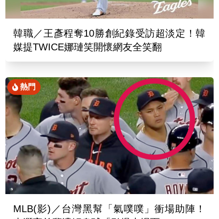
韓職／王彥程奪10勝創紀錄受訪超淡定！韓
媒提TWICE娜璉笑開懷網友全笑翻
熱門
MLB(影)／台灣黑幫「氣噗噗」衝場助陣！