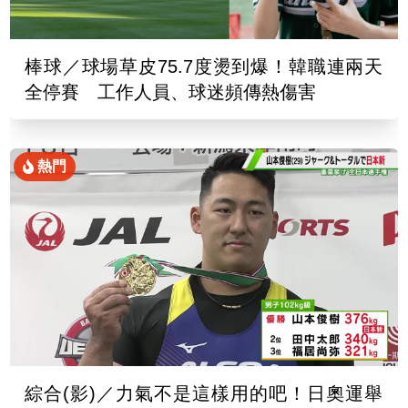
棒球／球場草皮75.7度燙到爆！韓職連兩天
全停賽 工作人員、球迷頻傳熱傷害
熱門
綜合(影)／力氣不是這樣用的吧！日奧運舉