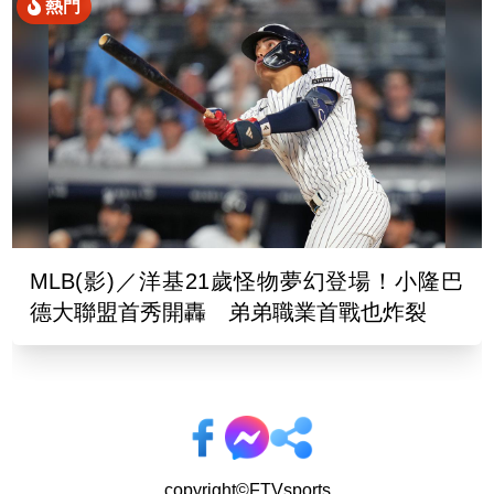
熱門
MLB(影)／洋基21歲怪物夢幻登場！小隆巴
德大聯盟首秀開轟 弟弟職業首戰也炸裂
copyright©FTVsports