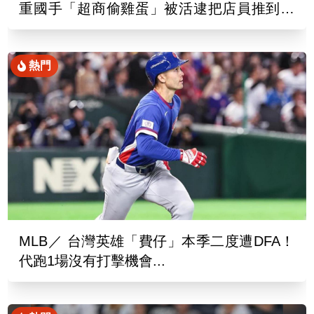
重國手「超商偷雞蛋」被活逮把店員推到骨
折
熱門
MLB／ 台灣英雄「費仔」本季二度遭DFA！
代跑1場沒有打擊機會...