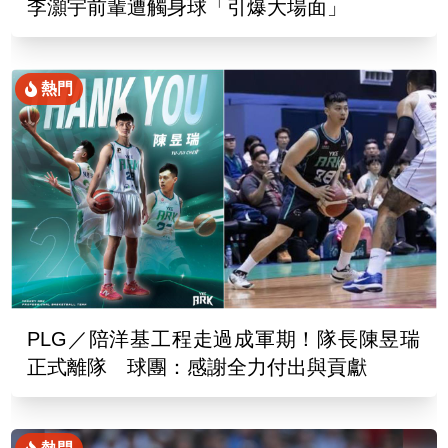
李灝宇前輩遭觸身球「引爆大場面」
熱門
PLG／陪洋基工程走過成軍期！隊長陳昱瑞
正式離隊 球團：感謝全力付出與貢獻