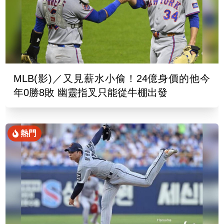
MLB(影)／又見薪水小偷！24億身價的他今
年0勝8敗 幽靈指叉只能從牛棚出發
熱門