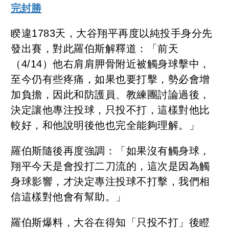
完封勝
睽違1783天，大谷翔平再度以純投手身分先
發出賽，對此羅伯斯解釋道：「前天
（4/14）他右肩肩胛骨附近被觸身球擊中，
至今仍有些疼痛，如果也要打擊，勢必會增
加負擔，因此和防護員、教練團討論過後，
決定讓他專注投球，只投不打，這樣對他比
較好，和他說明後他也完全能夠理解。」
羅伯斯隨後再度強調：「如果沒有觸身球，
翔平今天是會投打二刀流的，這次是因為觸
身球影響，才決定專注投球不打擊，我們相
信這樣對他會有幫助。」
羅伯斯爆料，大谷在得知「只投不打」後瞪