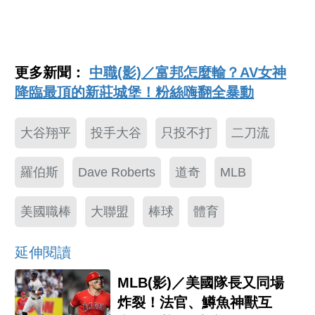
更多新聞：
中職(影)／富邦怎麼輸？AV女神
降臨最頂的新莊城堡！粉絲嗨翻全暴動
大谷翔平
投手大谷
只投不打
二刀流
羅伯斯
Dave Roberts
道奇
MLB
美國職棒
大聯盟
棒球
體育
延伸閱讀
MLB(影)／美國隊長又同場
炸裂！法官、鱒魚神獸互