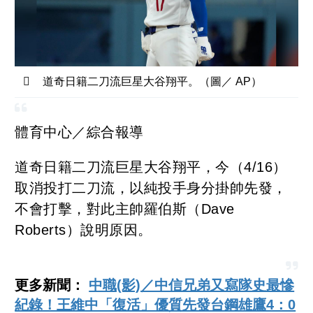
道奇日籍二刀流巨星大谷翔平。（圖／ AP）
體育中心／綜合報導
道奇日籍二刀流巨星大谷翔平，今（4/16）
取消投打二刀流，以純投手身分掛帥先發，
不會打擊，對此主帥羅伯斯（Dave
Roberts）說明原因。
更多新聞：
中職(影)／中信兄弟又寫隊史最慘
紀錄！王維中「復活」優質先發台鋼雄鷹4：0