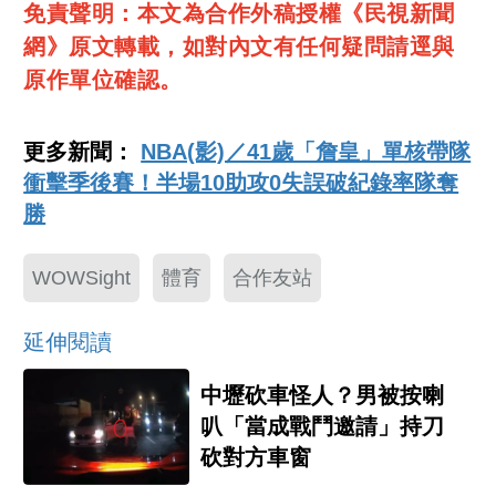
免責聲明：本文為合作外稿授權《民視新聞
網》原文轉載，如對內文有任何疑問請逕與
原作單位確認。
更多新聞：
NBA(影)／41歲「詹皇」單核帶隊
衝擊季後賽！半場10助攻0失誤破紀錄率隊奪
勝
WOWSight
體育
合作友站
延伸閱讀
中壢砍車怪人？男被按喇
叭「當成戰鬥邀請」持刀
砍對方車窗