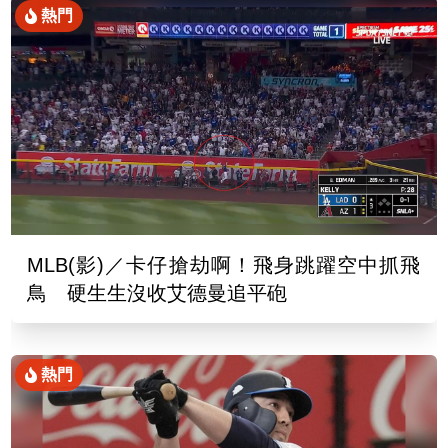
熱門
MLB(影)／卡仔搶劫啊！飛身跳躍空中抓飛
鳥 硬生生沒收艾德曼追平砲
熱門