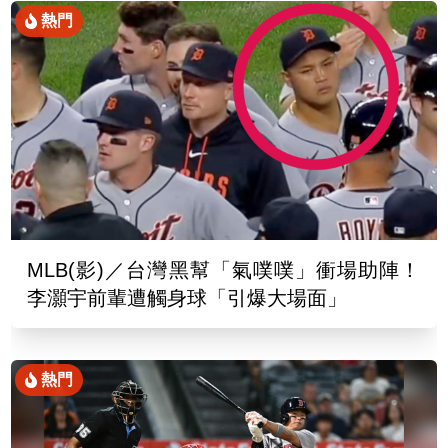
熱門
MLB(影)／台灣黑幫「氣噗噗」衝場助陣！
李灝宇前輩遭觸身球「引爆大場面」
熱門