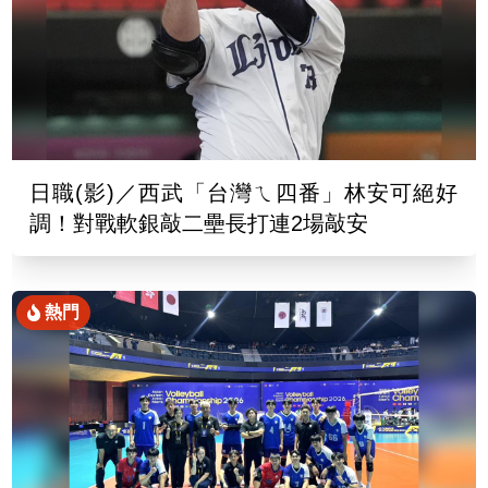
日職(影)／西武「台灣ㄟ四番」林安可絕好
調！對戰軟銀敲二壘長打連2場敲安
熱門