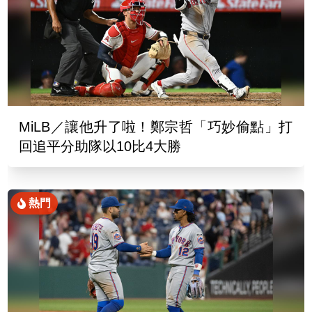
MiLB／讓他升了啦！鄭宗哲「巧妙偷點」打
回追平分助隊以10比4大勝
熱門