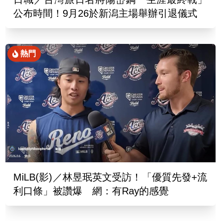
公布時間！9月26於新潟主場舉辦引退儀式
熱門
MiLB(影)／林昱珉英文受訪！「優質先發+流
利口條」被讚爆 網：有Ray的感覺