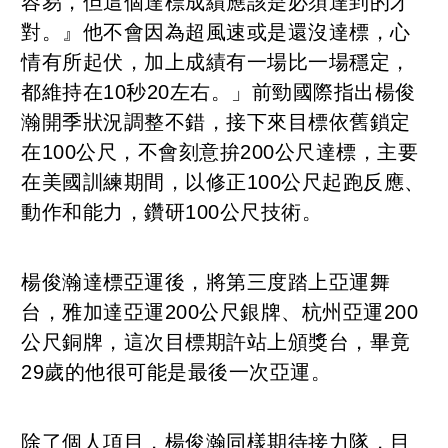
容易，但這個達標成績應該是必須達到的才
對。』他不會因為超風速或是還沒達標，心
情有所起伏，加上成績有一場比一場穩定，
都維持在
10
秒
20
左右。」前勁國際指出楊俊
瀚開季狀況調整不錯，接下來目標依舊鎖定
在
100
公尺，不會刻意拚
200
公尺達標，主要
在美國訓練期間，以修正
100
公尺起跑反應、
動作和能力，鑽研
100
公尺技術。
楊俊瀚達標亞運後，將第三度踏上亞運舞
台，雅加達亞運
200
公尺銀牌、杭州亞運
200
公尺銅牌，這次目標期許站上頒獎台，畢竟
29
歲的他很可能是最後一次亞運。
除了個人項目，楊俊瀚同樣期待接力隊，目