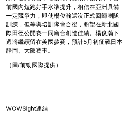
前國內短跑好手水準提升，相信在亞洲具備
一定競爭力，即使楊俊瀚還沒正式回歸團隊
訓練，但等與培訓隊會合後，盼望在新北國
際田徑公開賽一同磨合創造佳績。楊俊瀚下
週將繼續留在美國參賽，預計
5
月初征戰日本
靜岡、大阪賽事。
（圖/前勁國際提供）
WOWSight連結