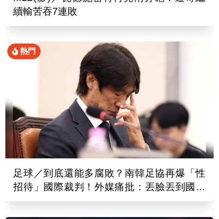
續輸苦吞7連敗
熱門
足球／到底還能多腐敗？南韓足協再爆「性
招待」國際裁判！外媒痛批：丟臉丟到國外
去