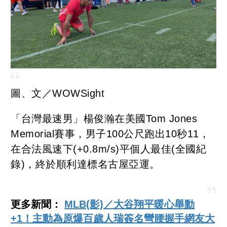
圖、文／WOWSight
「台灣最速男」楊俊瀚在美國Tom Jones
Memorial賽事，男子100公尺跑出10秒11，
在合法風速下(+0.8m/s)平個人最佳(全國紀
錄)，終於順利達標名古屋亞運。
更多新聞：
MLB(影)／大谷翔平暖心舉動
+1！主動為原爆百歲人瑞簽名彎腰握手網友大