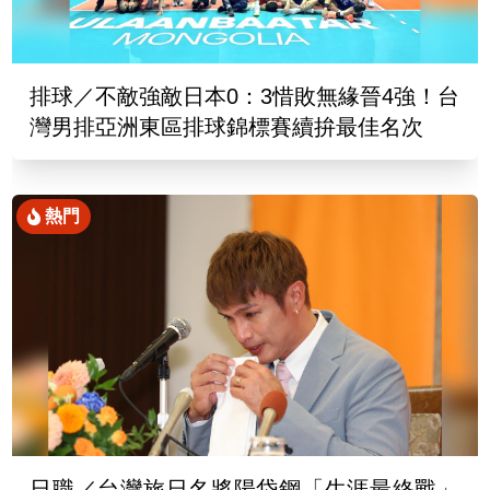
排球／不敵強敵日本0：3惜敗無緣晉4強！台
灣男排亞洲東區排球錦標賽續拚最佳名次
熱門
日職／台灣旅日名將陽岱鋼「生涯最終戰」