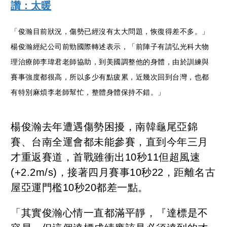
讚：太暖
「俊瀚目前狀況，傷勢已經沒有太大問題，恢復得差不多。」
楊俊瀚經紀公司前勁國際轉述表示，「前陣子有請弘光科大物
理治療師李瑋君老師協助，到美國調整他的身體，由於訓練與
賽事強度都很高，所以多少有點疲累，近幾次回到台灣，也都
有特別麻煩李老師幫忙，整體身體保持不錯。」
楊俊瀚去年遭遇傷勢困擾，南韓龜尾亞錦
賽、台南全運會都未能參賽，直到今年三月
才重返賽道，首戰雖衝出
10
秒
11
但超風速
(+2.2m/s)
，接著四月賽事
10
秒
22
，距離名古
屋亞運門檻
10
秒
20
都差一點。
「其實俊瀚心情一直都滿平靜，『達標是不