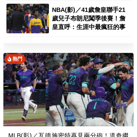
NBA(影)／41歲詹皇聯手21
歲兒子布朗尼闖季後賽！詹
皇直呼：生涯中最瘋狂的事
熱門
MLB(影)／瓦德施密特再見兩分砲！道奇繼