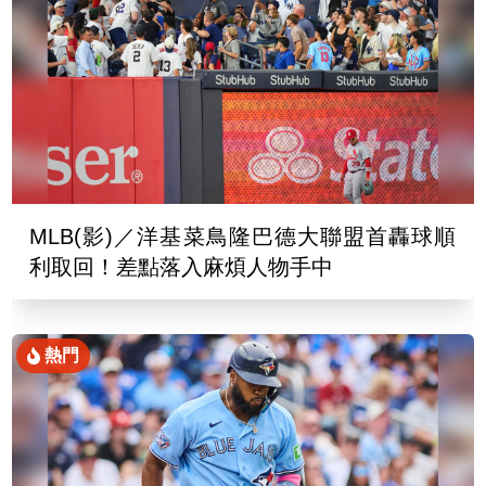
MLB(影)／洋基菜鳥隆巴德大聯盟首轟球順
利取回！差點落入麻煩人物手中
熱門