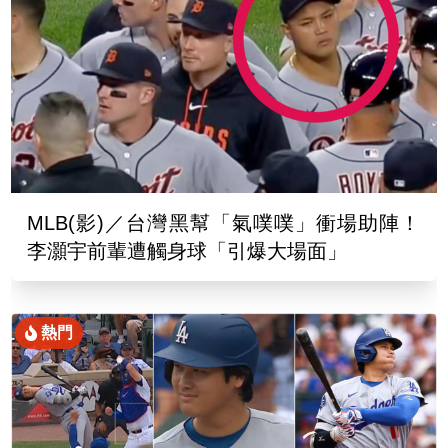
MLB(影)／台灣黑幫「氣噗噗」衝場助陣！
李灝宇前輩遭觸身球「引爆大場面」
熱門