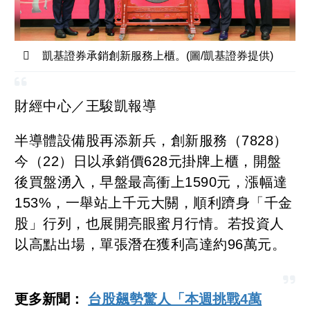
凱基證券承銷創新服務上櫃。(圖/凱基證券提供)
財經中心／王駿凱報導
半導體設備股再添新兵，創新服務（7828）
今（22）日以承銷價628元掛牌上櫃，開盤
後買盤湧入，早盤最高衝上1590元，漲幅達
153%，一舉站上千元大關，順利躋身「千金
股」行列，也展開亮眼蜜月行情。若投資人
以高點出場，單張潛在獲利高達約96萬元。
更多新聞：
台股飆勢驚人「本週挑戰4萬