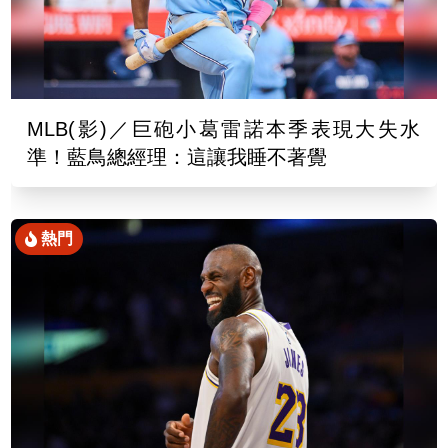
MLB(影)／巨砲小葛雷諾本季表現大失水
準！藍鳥總經理：這讓我睡不著覺
熱門