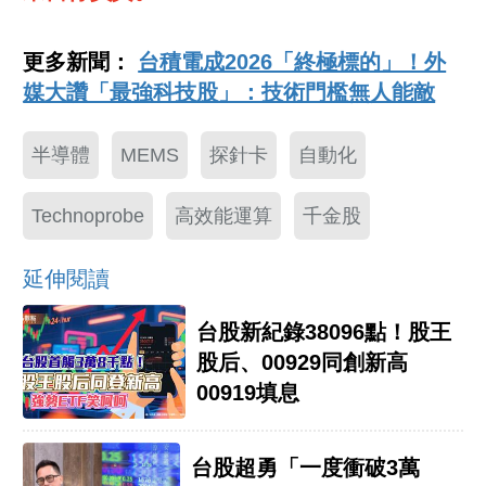
更多新聞：
台積電成2026「終極標的」！外
媒大讚「最強科技股」：技術門檻無人能敵
半導體
MEMS
探針卡
自動化
Technoprobe
高效能運算
千金股
延伸閱讀
台股新紀錄38096點！股王
股后、00929同創新高
00919填息
台股超勇「一度衝破3萬