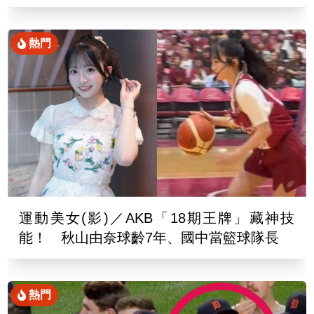
熱門
運動美女(影)／AKB「18期王牌」藏神技
能！ 秋山由奈球齡7年、國中當籃球隊長
熱門