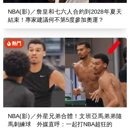
NBA(影)／詹皇和七六人合約到2028年夏天
結束！專家建議何不第5度參加奧運？
熱門
NBA(影)／外星兄弟合體！文班亞馬弟弟隨
馬刺練球 外媒直呼：一起打NBA超狂的