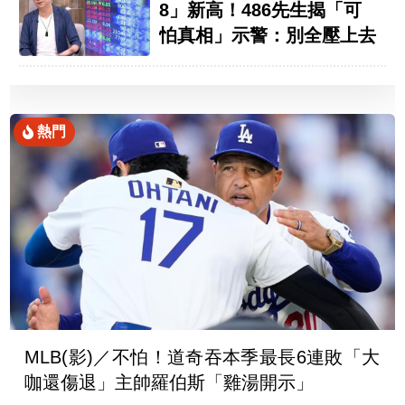
8」新高！486先生揭「可
怕真相」示警：別全壓上去
熱門
MLB(影)／不怕！道奇吞本季最長6連敗「大
咖還傷退」主帥羅伯斯「雞湯開示」