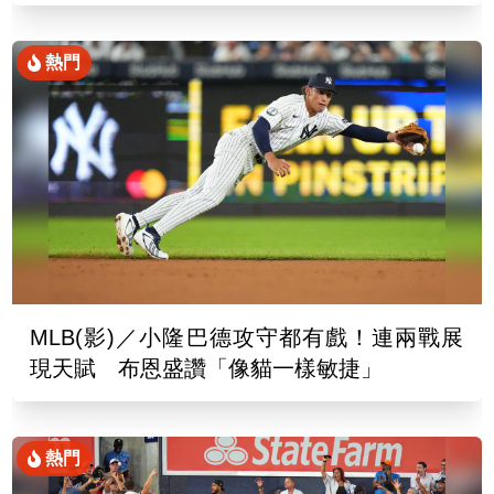
熱門
MLB(影)／小隆巴德攻守都有戲！連兩戰展
現天賦 布恩盛讚「像貓一樣敏捷」
熱門