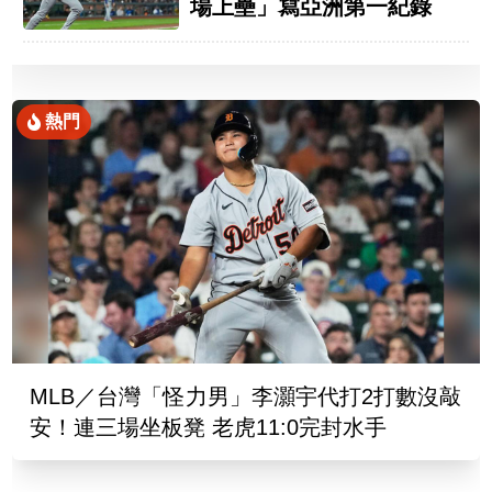
場上壘」寫亞洲第一紀錄
熱門
MLB／台灣「怪力男」李灝宇代打2打數沒敲
安！連三場坐板凳 老虎11:0完封水手