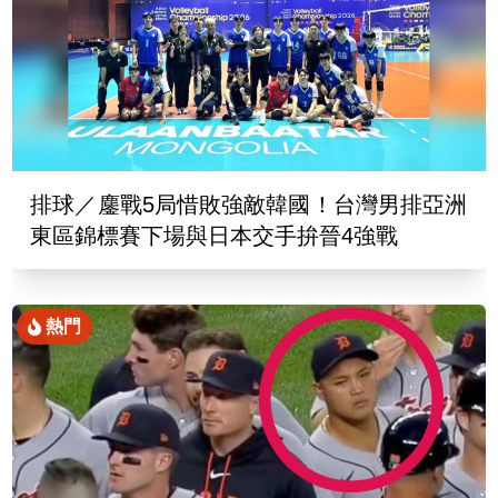
排球／鏖戰5局惜敗強敵韓國！台灣男排亞洲
東區錦標賽下場與日本交手拚晉4強戰
熱門