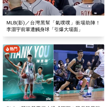
MLB(影)／台灣黑幫「氣噗噗」衝場助陣！
李灝宇前輩遭觸身球「引爆大場面」
熱門