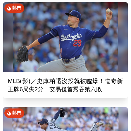
熱門
MLB(影)／史庫柏還沒投就被噓爆！道奇新
王牌6局失2分 交易後首秀吞第六敗
熱門