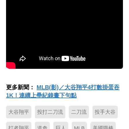
更多新聞：
MLB(影)／大谷翔平4打數掛蛋吞
1K！連續上壘紀錄畫下句點
大谷翔平
投打二刀流
二刀流
投手大谷
打者翔平
道奇
巨人
MLB
美國職棒