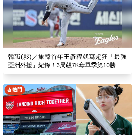
韓職(影)／旅韓首年王彥程就寫超狂「最強
亞洲外援」紀錄！6局飆7K奪單季第10勝
熱門