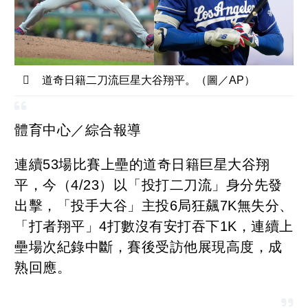
道奇日籍二刀流巨星大谷翔平。（圖／AP）
體育中心／綜合報導
連續53場比賽上壘的道奇日籍巨星大谷翔
平，今（4/23）以「投打二刀流」身分先發
出擊，「投手大谷」主投6局狂飆7K無失分、
「打者翔平」4打數沒有安打吞下1K，連續上
壘場次紀錄中斷，賽後受訪他展現高度，成
熟回應。