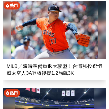
熱門
MiLB／隨時準備重返大聯盟！台灣強投鄧愷
威太空人3A登板後援1.2局飆3K
熱門