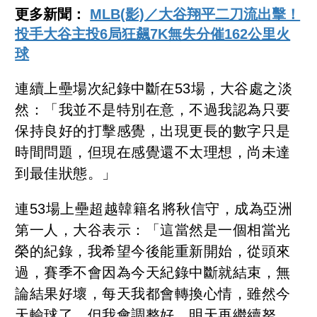
更多新聞：
MLB(影)／大谷翔平二刀流出擊！
投手大谷主投6局狂飆7K無失分催162公里火
球
連續上壘場次紀錄中斷在53場，大谷處之淡
然：「我並不是特別在意，不過我認為只要
保持良好的打擊感覺，出現更長的數字只是
時間問題，但現在感覺還不太理想，尚未達
到最佳狀態。」
連53場上壘超越韓籍名將秋信守，成為亞洲
第一人，大谷表示：「這當然是一個相當光
榮的紀錄，我希望今後能重新開始，從頭來
過，賽季不會因為今天紀錄中斷就結束，無
論結果好壞，每天我都會轉換心情，雖然今
天輸球了，但我會調整好，明天再繼續努