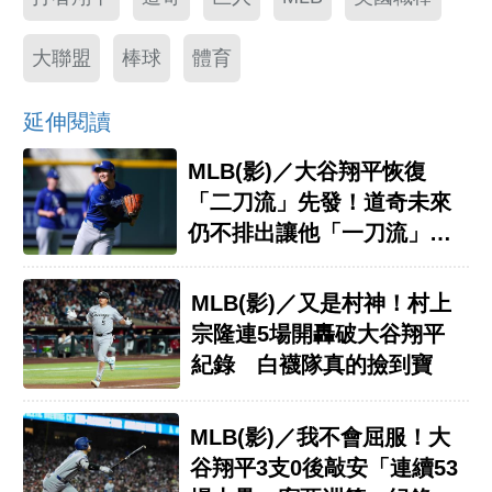
大聯盟
棒球
體育
延伸閱讀
MLB(影)／大谷翔平恢復
「二刀流」先發！道奇未來
仍不排出讓他「一刀流」出
賽
MLB(影)／又是村神！村上
宗隆連5場開轟破大谷翔平
紀錄 白襪隊真的撿到寶
MLB(影)／我不會屈服！大
谷翔平3支0後敲安「連續53