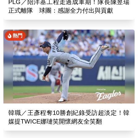
PLG／陪洋基工程走過成軍期！隊長陳昱瑞
正式離隊 球團：感謝全力付出與貢獻
熱門
韓職／王彥程奪10勝創紀錄受訪超淡定！韓
媒提TWICE娜璉笑開懷網友全笑翻