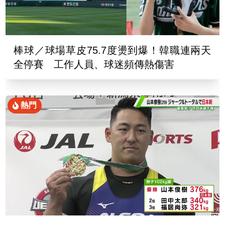
棒球／球場草皮75.7度燙到爆！韓職連兩天
全停賽 工作人員、球迷頻傳熱傷害
熱門