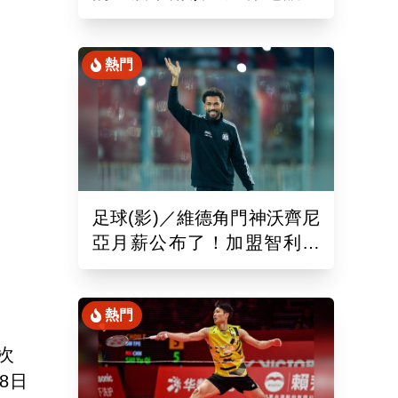
狂飆 創最速成績職業選手
臉綠了
熱門
足球(影)／維德角門神沃齊尼
亞月薪公布了！加盟智利豪
門還讓聯盟破例改規定
熱門
次
8日