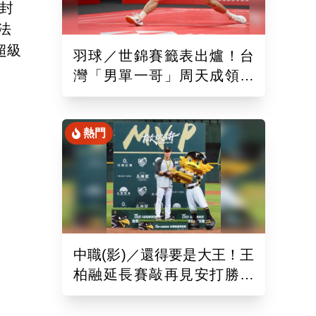
封
法
超級
羽球／世錦賽籤表出爐！台
灣「男單一哥」周天成領軍
率15組台將遠赴印度拚戰
熱門
中職(影)／還得要是大王！王
柏融延長賽敲再見安打勝桃
猿 終止對戰5連敗