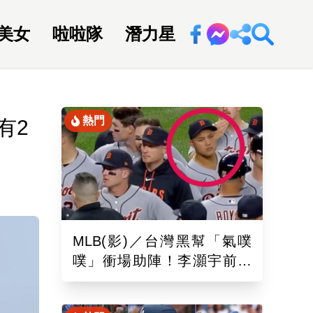
美女
啦啦隊
潛力星
回新聞網
熱門
有2
MLB(影)／台灣黑幫「氣噗
噗」衝場助陣！李灝宇前輩
遭觸身球「引爆大場面」