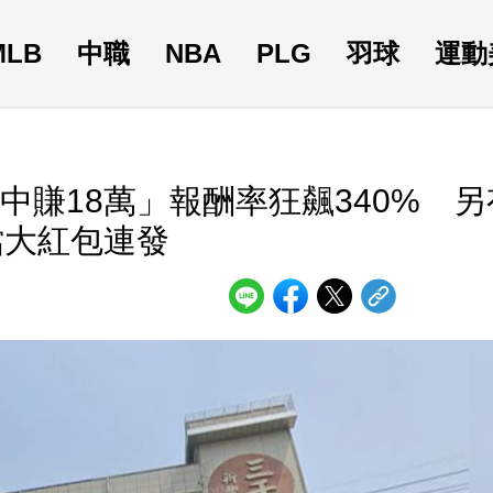
MLB
中職
NBA
PLG
羽球
運動
賺18萬」報酬率狂飆340% 另
檔大紅包連發