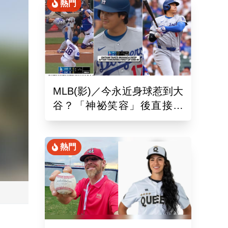
熱門
MLB(影)／今永近身球惹到大
谷？「神祕笑容」後直接開
轟 日球迷：這笑壓迫感太
強
熱門