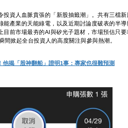
令投資人血脈賁張的「新股抽籤潮」。共有三檔新
綠能產業的天能綠電，以及近期討論度破表的半導
上目前市場最夯的AI與矽光子題材，市場預估只要
，瞬間掀起全台投資人的高度關注與參與熱潮。
！他揭「股神翻船」證明1事：專家也很難預測