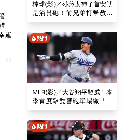
棒球(影)／莎菈太神了首安就
是滿貫砲！前兄弟打擊教練
股
締造美國女子職棒聯盟紀錄
體
幸運
熱門
MLB(影)／大谷翔平發威！本
季首度敲雙響砲單場繳「猛
打賞」！道奇依舊苦吞6連敗
熱門