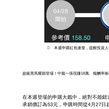
本週申購紅包連發，提醒投資人
超級黑馬耀穎登場！中籤一張現賺18萬、報酬率衝破
在本週登場的申購大戲中，絕對不能錯
承銷價訂為53元，申購時間從4月27日