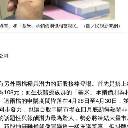
綠電」和「基米」承銷價則也相當親民。（圖／民視新聞網）
公開
有另外兩檔極具潛力的新股接棒登場。首先是搭上
為108元；而生技醫療族群的「基米」承銷價則為
。這兩檔的申購期間皆落在4月28日至4月30日，
股同步發力，也讓台股申購市場在四月底顯得熱鬧非
的話題性與報酬潛力最為驚人，勢必將凍結大量市
，新股抽籤雖然就像買樂透一樣充滿驚喜，但掛牌