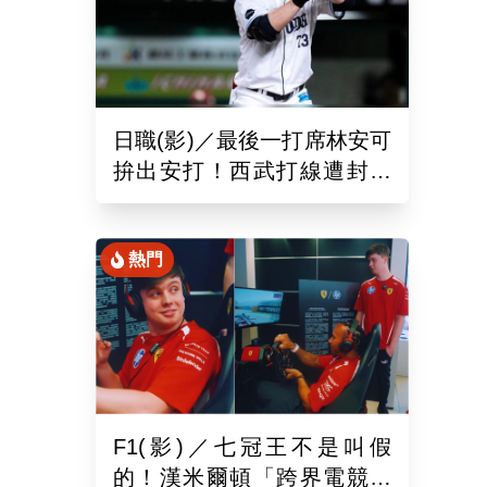
日職(影)／最後一打席林安可
拚出安打！西武打線遭封鎖
0：8不敵羅德吞2連敗
熱門
F1(影)／七冠王不是叫假
的！漢米爾頓「跨界電競」