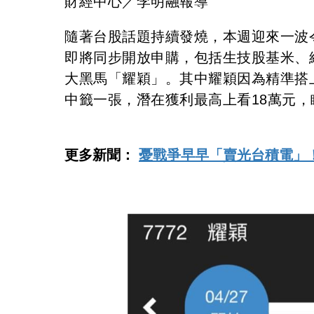
財經中心／李明融報導
隨著台股話題持續發燒，本週迎來一波
即將同步開放申購，包括生技股基米、
大黑馬「耀穎」。其中耀穎因為精準搭
中籤一張，潛在獲利最高上看18萬元
更多新聞：
憂戰爭早早「賣光台積電」