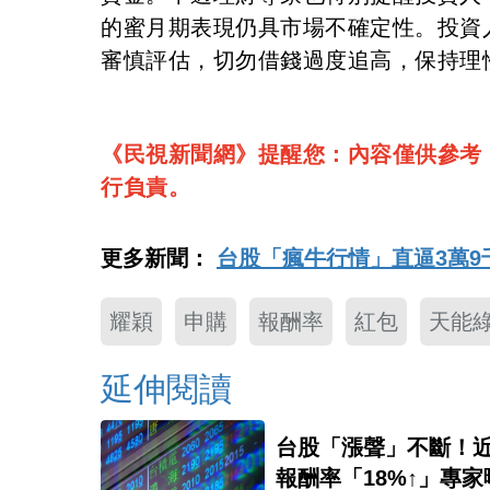
的蜜月期表現仍具市場不確定性。投資
審慎評估，切勿借錢過度追高，保持理
《民視新聞網》提醒您：內容僅供參考
行負責。
更多新聞：
台股「瘋牛行情」直逼3萬9
耀穎
申購
報酬率
紅包
天能
延伸閱讀
台股「漲聲」不斷！近
報酬率「18%↑」專