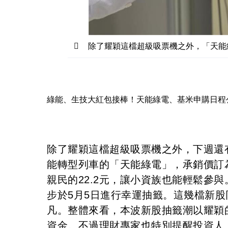
除了耀穎這檔超級吸票機之外，「天能
綠能、生技大紅包接棒！天能綠電、基米申購日程
除了耀穎這檔超級吸票機之外，下週還
能轉型列車的「天能綠電」，承銷價訂
親民的22.2元，讓小資族也能輕鬆參與
步於5月5日進行幸運抽籤。這幾檔新
凡。整體來看，本波新股抽籤潮以耀穎
資金。不過理財專家也特別提醒投資人