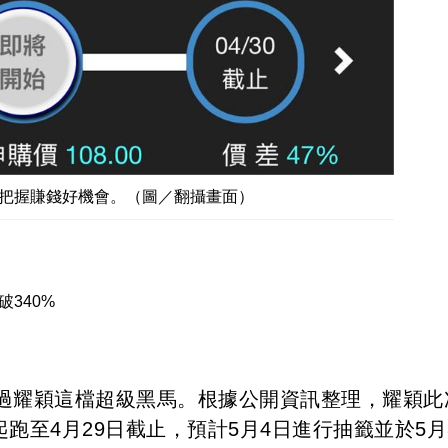
把握賺錢好機會。（圖／翻攝畫面）
340%
過耀穎這檔超級黑馬。根據公開資訊整理，耀穎此
起跑至4月29日截止，預計5月4日進行抽籤並於5月