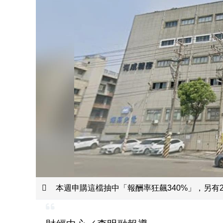
本週申購這檔抽中「報酬率狂飆340%」，另有2檔