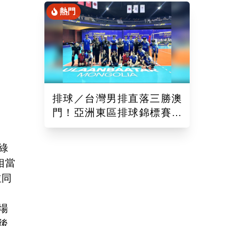
熱門
排球／台灣男排直落三勝澳
門！亞洲東區排球錦標賽開
紅盤 建立默契備戰亞運
綠
相當
並同
場
後