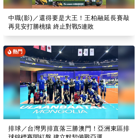
中職(影)／還得要是大王！王柏融延長賽敲
再見安打勝桃猿 終止對戰5連敗
熱門
排球／台灣男排直落三勝澳門！亞洲東區排
球錦標賽開紅盤 建立默契備戰亞運