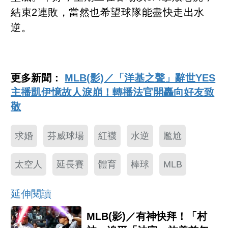
結束2連敗，當然也希望球隊能盡快走出水
逆。
更多新聞：
MLB(影)／「洋基之聲」辭世YES
主播凱伊憶故人淚崩！轉播法官開轟向好友致
敬
求婚
芬威球場
紅襪
水逆
尷尬
太空人
延長賽
體育
棒球
MLB
延伸閱讀
MLB(影)／有神快拜！「村