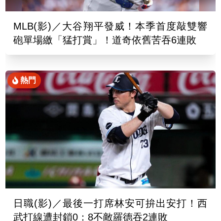
MLB(影)／大谷翔平發威！本季首度敲雙響
砲單場繳「猛打賞」！道奇依舊苦吞6連敗
熱門
日職(影)／最後一打席林安可拚出安打！西
武打線遭封鎖0：8不敵羅德吞2連敗