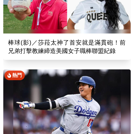
棒球(影)／莎菈太神了首安就是滿貫砲！前
兄弟打擊教練締造美國女子職棒聯盟紀錄
熱門