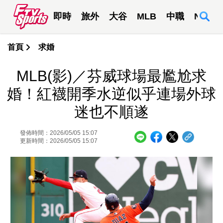
即時
旅外
大谷
MLB
中職
NBA
首頁
求婚
MLB(影)／芬威球場最尷尬求
婚！紅襪開季水逆似乎連場外球
迷也不順遂
發佈時間：2026/05/05 15:07
更新時間：2026/05/05 15:07