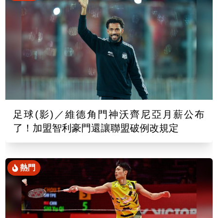
足球(影)／維德角門神沃齊尼亞月薪公布
了！加盟智利豪門還讓聯盟破例改規定
熱門