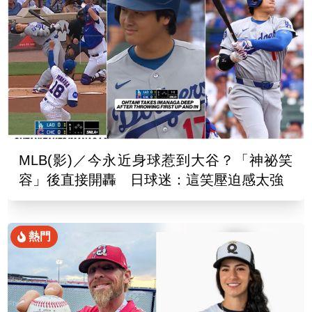
MLB(影)／今永近身球惹到大谷？「神祕笑
容」後直接開轟 日球迷：這笑壓迫感太強
熱門