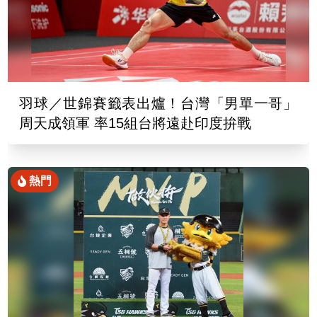
羽球／世錦賽籤表出爐！台灣「男單一哥」
周天成領軍 率15組台將遠赴印度拚戰
熱門