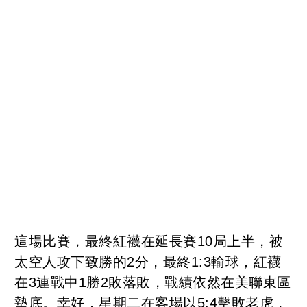
這場比賽，最終紅襪在延長賽10局上半，被
太空人攻下致勝的2分，最終1:3輸球，紅襪
在3連戰中1勝2敗落敗，戰績依然在美聯東區
墊底。幸好，星期二在客場以5:4擊敗老虎，