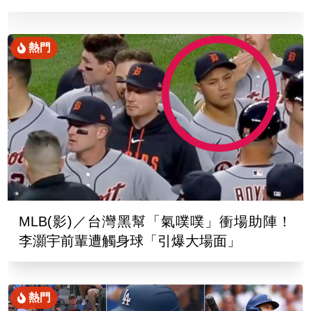
熱門
MLB(影)／台灣黑幫「氣噗噗」衝場助陣！
李灝宇前輩遭觸身球「引爆大場面」
熱門