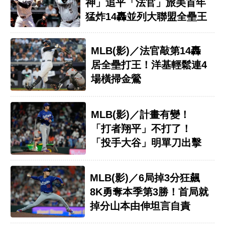
神」追平「法官」旅美首年
猛炸14轟並列大聯盟全壘王
MLB(影)／法官敲第14轟
居全壘打王！洋基輕鬆連4
場橫掃金鶯
MLB(影)／計畫有變！
「打者翔平」不打了！
「投手大谷」明單刀出擊
MLB(影)／6局掉3分狂飆
8K勇奪本季第3勝！首局就
掉分山本由伸坦言自責