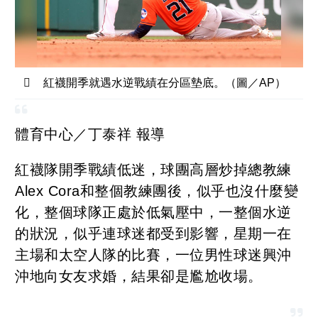
紅襪開季就遇水逆戰績在分區墊底。（圖／AP）
體育中心／丁泰祥 報導
紅襪隊開季戰績低迷，球團高層炒掉總教練
Alex Cora和整個教練團後，似乎也沒什麼變
化，整個球隊正處於低氣壓中，一整個水逆
的狀況，似乎連球迷都受到影響，星期一在
主場和太空人隊的比賽，一位男性球迷興沖
沖地向女友求婚，結果卻是尷尬收場。