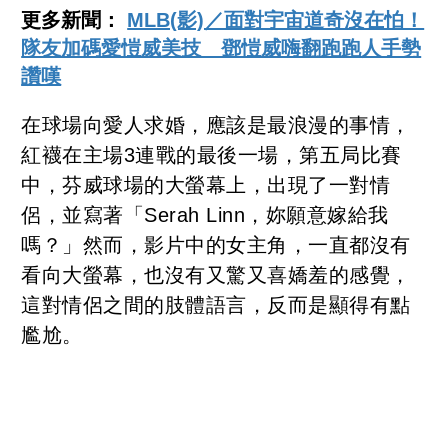
更多新聞：
MLB(影)／面對宇宙道奇沒在怕！
隊友加碼愛愷威美技 鄧愷威嗨翻跑跑人手勢
讚嘆
在球場向愛人求婚，應該是最浪漫的事情，
紅襪在主場3連戰的最後一場，第五局比賽
中，芬威球場的大螢幕上，出現了一對情
侶，並寫著「Serah Linn，妳願意嫁給我
嗎？」然而，影片中的女主角，一直都沒有
看向大螢幕，也沒有又驚又喜嬌羞的感覺，
這對情侶之間的肢體語言，反而是顯得有點
尷尬。