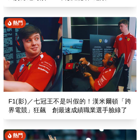
熱門
F1(影)／七冠王不是叫假的！漢米爾頓「跨
界電競」狂飆 創最速成績職業選手臉綠了
熱門