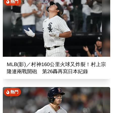
熱門
MLB(影)／村神160公里火球又炸裂！村上宗
隆連兩戰開砲 第26轟再寫日本紀錄
熱門