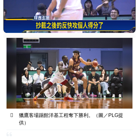
獵鷹客場踢館洋基工程奪下勝利。（圖／PLG提
供）