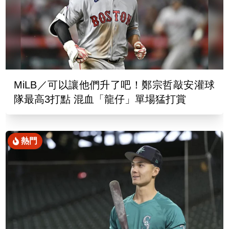
MiLB／可以讓他們升了吧！鄭宗哲敲安灌球
隊最高3打點 混血「龍仔」單場猛打賞
熱門