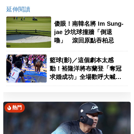
延伸閱讀
傻眼！南韓名將 Im Sung-
jae 沙坑球撞牆「倒退
嚕」 滾回原點吞柏忌
籃球(影)／這個劇本太感
動！裕隆洋將布蘭登「奪冠
求婚成功」全場歡呼大喊：
嫁給他
熱門