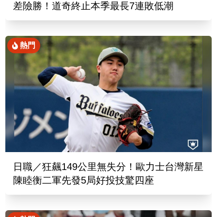
差險勝！道奇終止本季最長7連敗低潮
熱門
日職／狂飆149公里無失分！歐力士台灣新星
陳睦衡二軍先發5局好投技驚四座