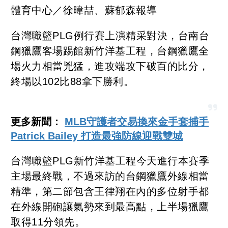
體育中心／徐暐喆、蘇郁森報導
台灣職籃PLG例行賽上演精采對決，台南台
鋼獵鷹客場踢館新竹洋基工程，台鋼獵鷹全
場火力相當兇猛，進攻端攻下破百的比分，
終場以102比88拿下勝利。
更多新聞：
MLB守護者交易換來金手套捕手
Patrick Bailey 打造最強防線迎戰雙城
台灣職籃PLG新竹洋基工程今天進行本賽季
主場最終戰，不過來訪的台鋼獵鷹外線相當
精準，第二節包含王律翔在內的多位射手都
在外線開砲讓氣勢來到最高點，上半場獵鷹
取得11分領先。