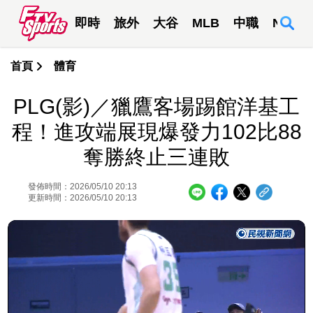
即時
旅外
大谷
MLB
中職
NBA
首頁
體育
PLG(影)／獵鷹客場踢館洋基工
程！進攻端展現爆發力102比88
奪勝終止三連敗
發佈時間：2026/05/10 20:13
更新時間：2026/05/10 20:13