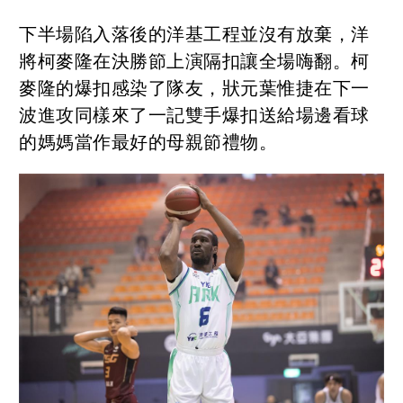
下半場陷入落後的洋基工程並沒有放棄，洋
將柯麥隆在決勝節上演隔扣讓全場嗨翻。柯
麥隆的爆扣感染了隊友，狀元葉惟捷在下一
波進攻同樣來了一記雙手爆扣送給場邊看球
的媽媽當作最好的母親節禮物。