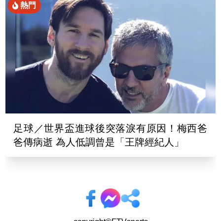
熱門
足球／世界盃進球後突落淚有原因！梅西爸
爸傳病逝 為人低調曾是「王牌經紀人」