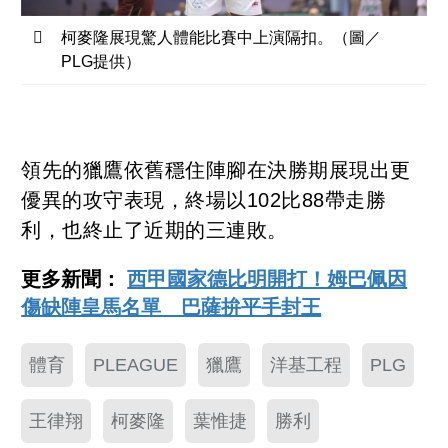
柯麥隆展現驚人體能比賽中上演隔扣。（圖／
PLG提供）
領先的獵鷹依舊穩住陣腳在決勝期展現出更
優異的攻守表現，終場以102比88帶走勝
利，也終止了近期的三連敗。
更多新聞：
西甲國家德比明開打！姆巴佩因
傷缺陣皇馬名單 巴薩拚平手封王
體育
PLEAGUE
獵鷹
洋基工程
PLG
王律翔
柯麥隆
葉惟捷
勝利