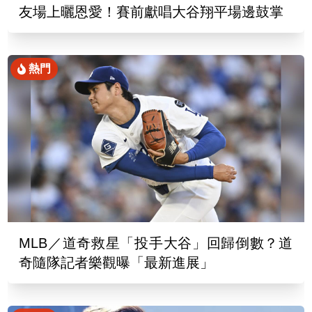
友場上曬恩愛！賽前獻唱大谷翔平場邊鼓掌
熱門
MLB／道奇救星「投手大谷」回歸倒數？道
奇隨隊記者樂觀曝「最新進展」