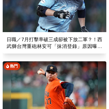
日職／7月打擊率破三成卻被下放二軍？！西
武獅台灣重砲林安可「抹消登錄」原因曝光
了
熱門