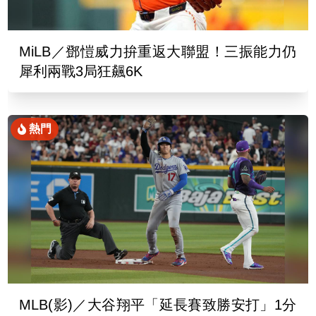
MiLB／鄧愷威力拚重返大聯盟！三振能力仍
犀利兩戰3局狂飆6K
熱門
MLB(影)／大谷翔平「延長賽致勝安打」1分