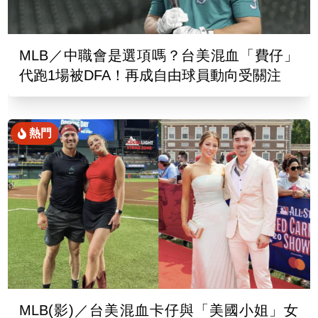
MLB／中職會是選項嗎？台美混血「費仔」
代跑1場被DFA！再成自由球員動向受關注
熱門
MLB(影)／台美混血卡仔與「美國小姐」女