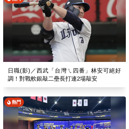
日職(影)／西武「台灣ㄟ四番」林安可絕好
調！對戰軟銀敲二壘長打連2場敲安
熱門