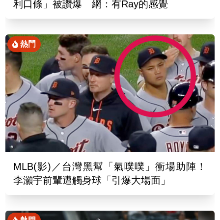
利口條」被讚爆 網：有Ray的感覺
熱門
MLB(影)／台灣黑幫「氣噗噗」衝場助陣！
李灝宇前輩遭觸身球「引爆大場面」