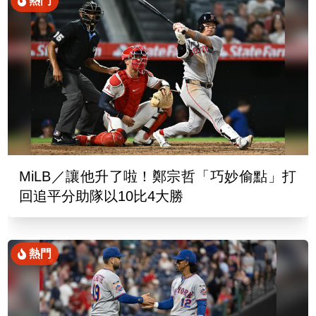
熱門
MiLB／讓他升了啦！鄭宗哲「巧妙偷點」打
回追平分助隊以10比4大勝
熱門