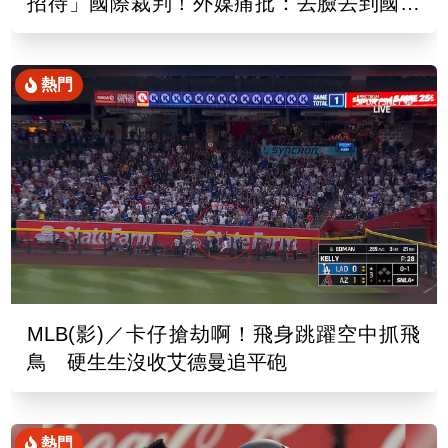
招待」國際裁判！外媒痛批：丟臉丟到國外
去
熱門
MLB(影)／卡仔搶劫啊！飛身跳躍空中抓飛
鳥 硬生生沒收艾德曼追平砲
熱門