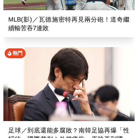
MLB(影)／瓦德施密特再見兩分砲！道奇繼
續輸苦吞7連敗
熱門
足球／到底還能多腐敗？南韓足協再爆「性