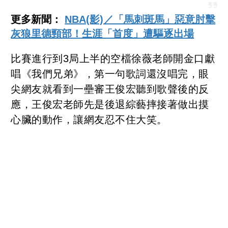
更多新聞：
NBA(影)／「馬刺斑馬」惡意肘擊
灰狼里德頸部！生涯「首度」遭驅逐出場
比賽進行到3局上半的空檔徐薇老師開金口獻
唱《我們兄弟》，第一句歌詞還沒唱完，眼
尖網友就看到一壘審王俊宏聽到歌聲後的反
應，王俊宏老師先是後退綜藝摔接著做出摸
心臟的動作，讓網友忍不住大笑。