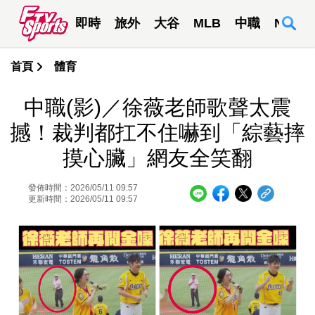
即時
旅外
大谷
MLB
中職
NBA
首頁
體育
中職(影)／徐薇老師歌聲太震
撼！裁判都扛不住嚇到「綜藝摔
摸心臟」網友全笑翻
發佈時間：2026/05/11 09:57
更新時間：2026/05/11 09:57