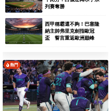
列賽奪勝
西甲稱霸還不夠！巴塞隆
納主帥弗里克劍指歐冠
盃 誓言重返歐洲巔峰
熱門