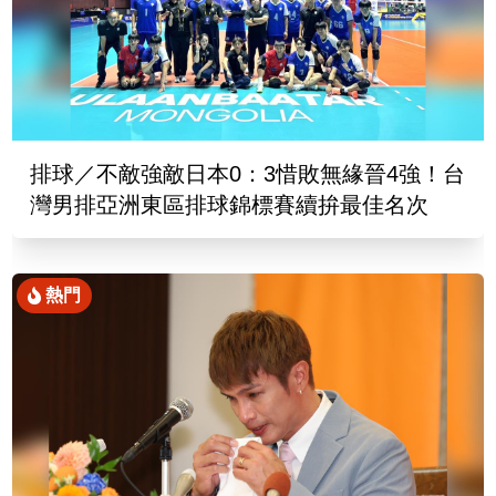
排球／不敵強敵日本0：3惜敗無緣晉4強！台
灣男排亞洲東區排球錦標賽續拚最佳名次
熱門