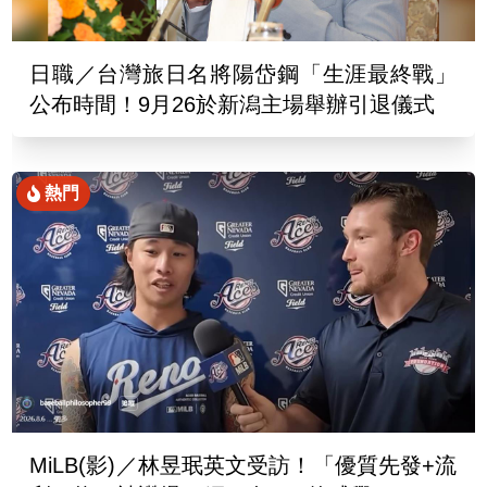
日職／台灣旅日名將陽岱鋼「生涯最終戰」
公布時間！9月26於新潟主場舉辦引退儀式
熱門
MiLB(影)／林昱珉英文受訪！「優質先發+流