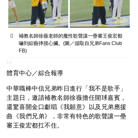
補教名師徐薇老師的魔性歌聲讓一壘審王俊宏都
嚇到綜藝摔摸心臟。(圖／擷取自兄弟Fans Club
FB)
體育中心／綜合報導
中華職棒中信兄弟昨日進行「我不是歌手」
主題日，邀請補教名師徐薇擔任開球嘉賓，
還驚喜開金口獻唱《我願意》以及兄弟應援
曲《我們兄弟》，非常有特色的歌聲讓一壘
審王俊宏都扛不住。