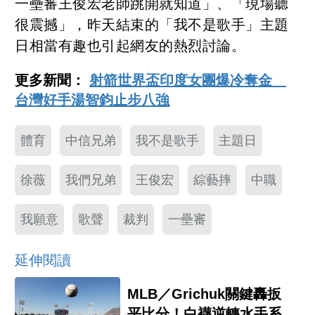
一壘審王俊宏老師跳開就知道」、「現場聽
很震撼」，昨天結束的「我不是歌手」主題
日相當有趣也引起網友的熱烈討論。
更多新聞：
射箭世界盃印度女團爆冷奪金
台灣好手湯智鈞止步八強
體育
中信兄弟
我不是歌手
主題日
徐薇
我們兄弟
王俊宏
綜藝摔
中職
我願意
歌聲
裁判
一壘審
延伸閱讀
MLB／Grichuk關鍵轟扳
平比分！白襪逆轉水手系