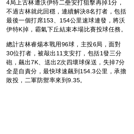
4局上古林遭沃伊特二壘安打狙擊再掉1分，
不過古林就此回穩，連續解決8名打者，包括
最後一個打席153、154公里速球連發，將沃
伊特K掉，霸氣下丘結束本場比賽投球任務。
總計古林睿煬本戰用96球，主投6局，面對
30位打者，被敲出11支安打，包括1發三分
砲，飆出7K、送出2次四壞球保送，失掉7分
全是自責分，最快球速飆到154.3公里，承擔
敗投，二軍防禦率來到9.35。