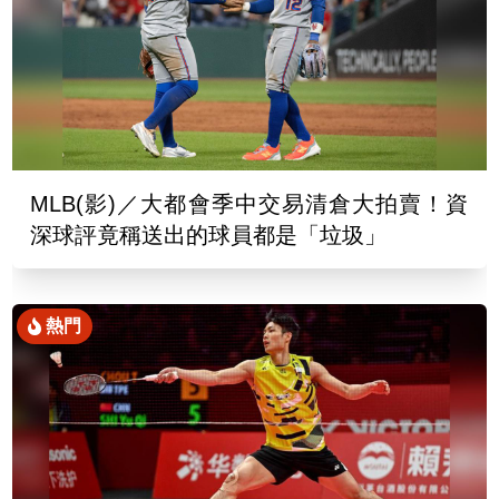
MLB(影)／大都會季中交易清倉大拍賣！資
深球評竟稱送出的球員都是「垃圾」
熱門