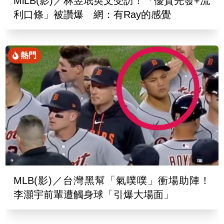
MiLB(影)／林昱珉英文受訪！「優質先發+流
利口條」被讚爆 網：有Ray的感覺
熱門
MLB(影)／台灣黑幫「氣噗噗」衝場助陣！
李灝宇前輩遭觸身球「引爆大場面」