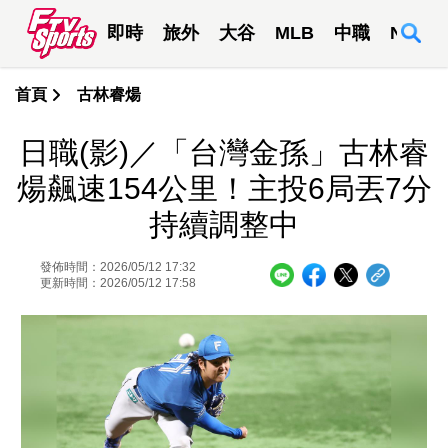
即時
旅外
大谷
MLB
中職
NBA
首頁
古林睿煬
日職(影)／「台灣金孫」古林睿
煬飆速154公里！主投6局丟7分
持續調整中
發佈時間：2026/05/12 17:32
更新時間：2026/05/12 17:58