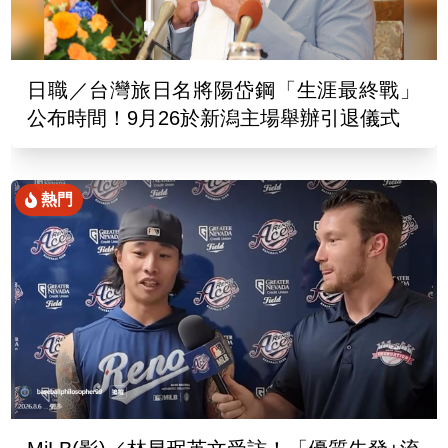
日職／台灣旅日名將陽岱鋼「生涯最終戰」
公布時間！9月26於新潟主場舉辦引退儀式
熱門