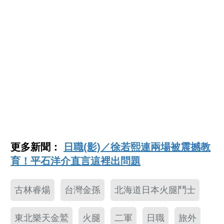
更多新聞：
日職(影)／徐若熙連兩場被震撼教
育！平石洋介直言這裡出問題
古林睿煬
台灣金孫
北海道日本火腿鬥士
東北樂天金鷲
火腿
二軍
日職
旅外