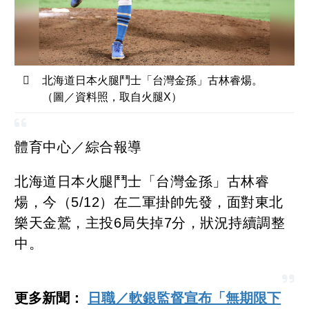
北海道日本火腿鬥士「台灣金孫」古林睿煬。
（圖／資料照，取自火腿X）
體育中心／綜合報導
北海道日本火腿鬥士「台灣金孫」古林睿
煬，今（5/12）在二軍掛帥先發，面對東北
樂天金鷲，主投6局失掉7分，狀況持續調整
中。
更多新聞：
日職／軟銀監督宣布「無期限下