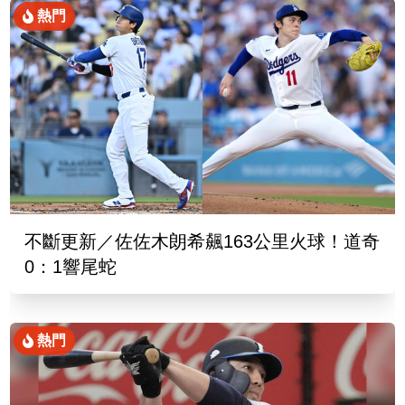
熱門
不斷更新／佐佐木朗希飆163公里火球！道奇
0：1響尾蛇
熱門