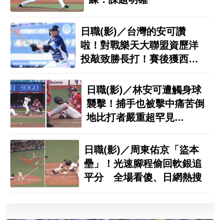
日職(影)／台灣的安可讚
啦！對戰樂天大聯盟資歷洋
投敲致勝長打！賽後獲西武
監督大讚
日職(影)／林安可遭觸身球
襲擊！捕手也被擊中痛苦倒
地比打者嚴重超罕見...
日職(影)／周東佑京「盜本
壘」！光速腳程偷回軟銀追
平分 全場看傻、日網熱搜