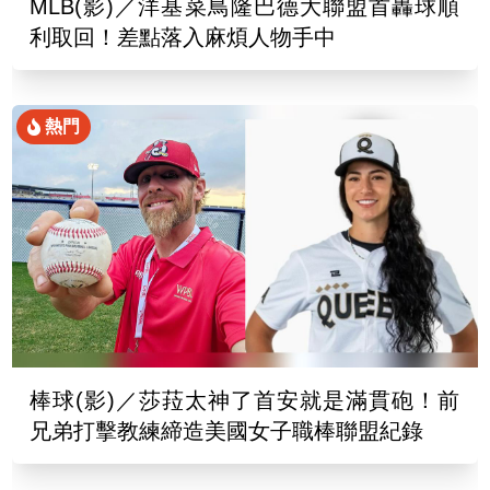
MLB(影)／洋基菜鳥隆巴德大聯盟首轟球順
利取回！差點落入麻煩人物手中
熱門
棒球(影)／莎菈太神了首安就是滿貫砲！前
兄弟打擊教練締造美國女子職棒聯盟紀錄