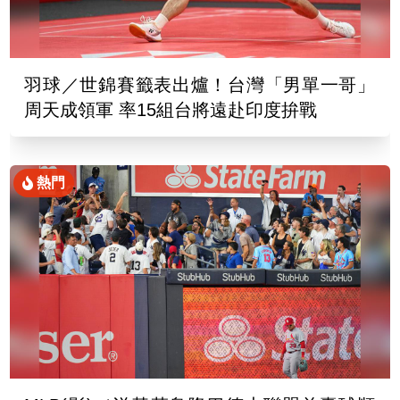
羽球／世錦賽籤表出爐！台灣「男單一哥」
周天成領軍 率15組台將遠赴印度拚戰
熱門