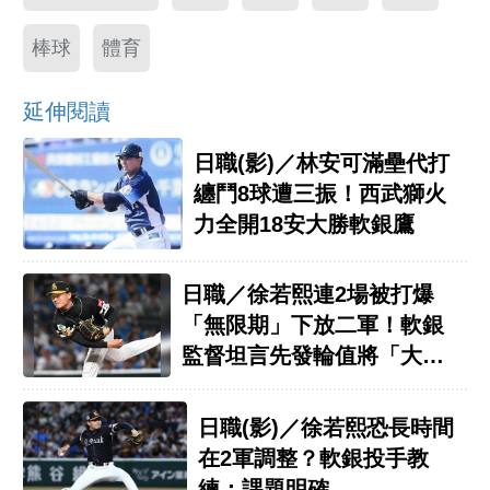
棒球
體育
延伸閱讀
日職(影)／林安可滿壘代打
纏鬥8球遭三振！西武獅火
力全開18安大勝軟銀鷹
日職／徐若熙連2場被打爆
「無限期」下放二軍！軟銀
監督坦言先發輪值將「大洗
牌」
日職(影)／徐若熙恐長時間
在2軍調整？軟銀投手教
練：課題明確