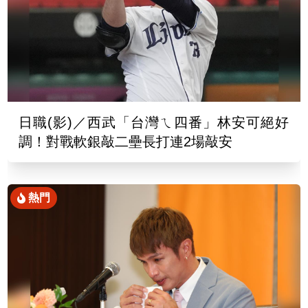
日職(影)／西武「台灣ㄟ四番」林安可絕好
調！對戰軟銀敲二壘長打連2場敲安
熱門