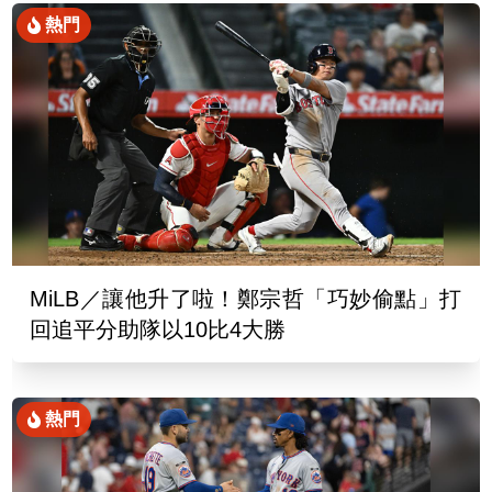
熱門
MiLB／讓他升了啦！鄭宗哲「巧妙偷點」打
回追平分助隊以10比4大勝
熱門