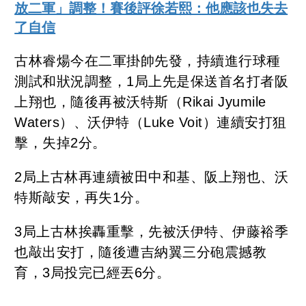
放二軍」調整！賽後評徐若熙：他應該也失去
了自信
古林睿煬今在二軍掛帥先發，持續進行球種
測試和狀況調整，1局上先是保送首名打者阪
上翔也，隨後再被沃特斯（Rikai Jyumile
Waters）、沃伊特（Luke Voit）連續安打狙
擊，失掉2分。
2局上古林再連續被田中和基、阪上翔也、沃
特斯敲安，再失1分。
3局上古林挨轟重擊，先被沃伊特、伊藤裕季
也敲出安打，隨後遭吉納翼三分砲震撼教
育，3局投完已經丟6分。