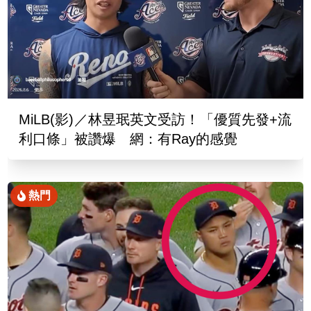
MiLB(影)／林昱珉英文受訪！「優質先發+流
利口條」被讚爆 網：有Ray的感覺
熱門