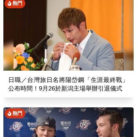
熱門
日職／台灣旅日名將陽岱鋼「生涯最終戰」
公布時間！9月26於新潟主場舉辦引退儀式
熱門