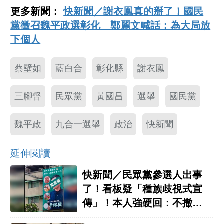
更多新聞：
快新聞／謝衣鳯真的掰了！國民
黨徵召魏平政選彰化 鄭麗文喊話：為大局放
下個人
蔡壁如
藍白合
彰化縣
謝衣鳯
三腳督
民眾黨
黃國昌
選舉
國民黨
魏平政
九合一選舉
政治
快新聞
延伸閱讀
快新聞／民眾黨參選人出事
了！看板疑「種族歧視式宣
傳」！本人強硬回：不撤不
更改