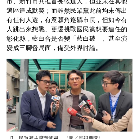
市、新竹市共推首長候選人，但並未在其他
選區達成默契；而雖然民眾黨此前均未傳出
有任何人選，有意願角逐縣市長，但如今有
人跳出來想戰、更還挑戰國民黨想要連任的
彰化縣，藍白合是否變「藍白破」、甚至演
變成三腳督局面，備受外界討論。
民眾黨主席黃國昌。（圖／民視新聞）