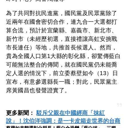
為了共同對抗民進黨，國民黨及民眾黨除了
近兩年在國會密切合作，連九合一大選都打
算合流，預計於宜蘭縣、嘉義市、新北市、
新竹市（未經歷初選，直接禮讓高虹安挑戰
市長連任）等地，共推首長候選人。然而，
貴為全國人口第1大縣的彰化縣，卻驚傳藍白
可能無法整合的傳聞，就在國民黨仍未能喬
定人選的情況下，前立委蔡壁如今（13）日
宣布，有意參選縣長一職；對此，民眾黨主
席黃國昌也發聲證實了。
更多新聞：
駁斥父親在中國經商「抹紅
說」！沈伯洋強調：是一卡皮箱走世界的台商