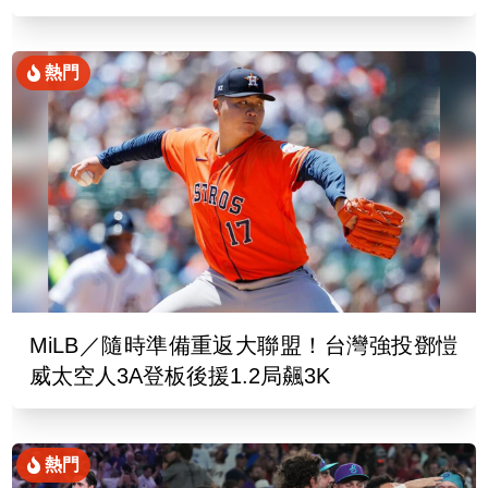
熱門
MiLB／隨時準備重返大聯盟！台灣強投鄧愷
威太空人3A登板後援1.2局飆3K
熱門