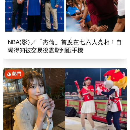
NBA(影)／「杰倫」首度在七六人亮相！自
曝得知被交易後震驚到砸手機
熱門