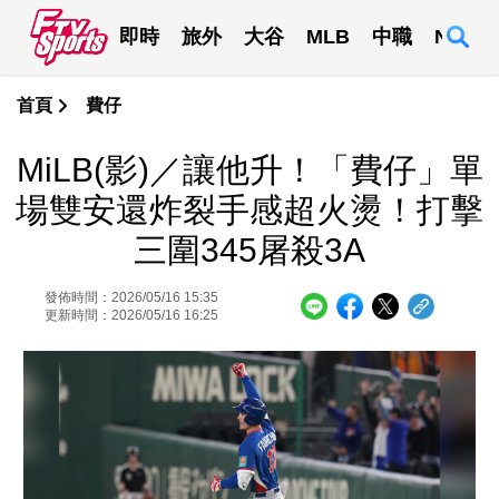
即時
旅外
大谷
MLB
中職
NBA
首頁
費仔
MiLB(影)／讓他升！「費仔」單
場雙安還炸裂手感超火燙！打擊
三圍345屠殺3A
發佈時間：2026/05/16 15:35
更新時間：2026/05/16 16:25