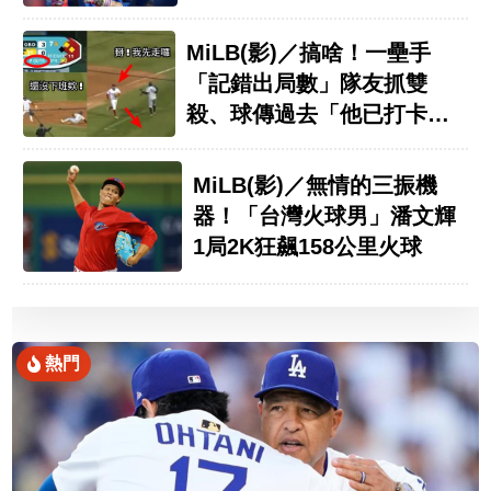
隊
MiLB(影)／搞啥！一壘手
「記錯出局數」隊友抓雙
殺、球傳過去「他已打卡下
班」
MiLB(影)／無情的三振機
器！「台灣火球男」潘文輝
1局2K狂飆158公里火球
熱門