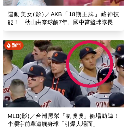
運動美女(影)／AKB「18期王牌」藏神技
能！ 秋山由奈球齡7年、國中當籃球隊長
熱門
MLB(影)／台灣黑幫「氣噗噗」衝場助陣！
李灝宇前輩遭觸身球「引爆大場面」