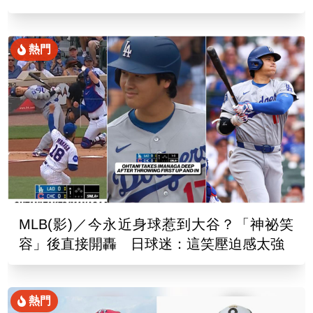
熱門
MLB(影)／今永近身球惹到大谷？「神祕笑
容」後直接開轟 日球迷：這笑壓迫感太強
熱門