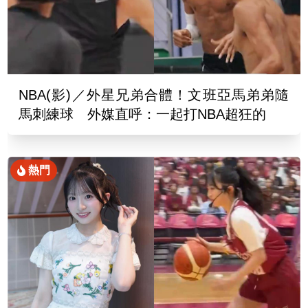
NBA(影)／外星兄弟合體！文班亞馬弟弟隨
馬刺練球 外媒直呼：一起打NBA超狂的
熱門