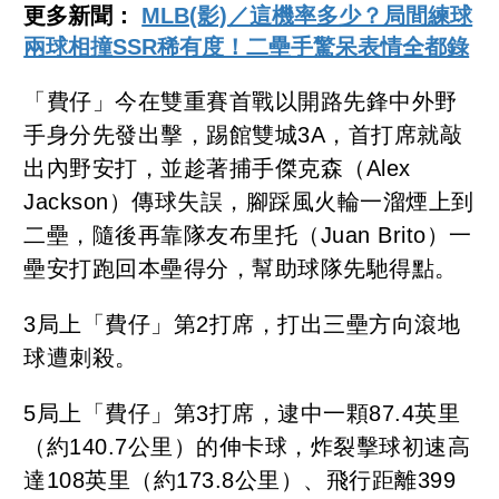
更多新聞：
MLB(影)／這機率多少？局間練球
兩球相撞SSR稀有度！二壘手驚呆表情全都錄
「費仔」今在雙重賽首戰以開路先鋒中外野
手身分先發出擊，踢館雙城3A，首打席就敲
出內野安打，並趁著捕手傑克森（Alex
Jackson）傳球失誤，腳踩風火輪一溜煙上到
二壘，隨後再靠隊友布里托（Juan Brito）一
壘安打跑回本壘得分，幫助球隊先馳得點。
3局上「費仔」第2打席，打出三壘方向滾地
球遭刺殺。
5局上「費仔」第3打席，逮中一顆87.4英里
（約140.7公里）的伸卡球，炸裂擊球初速高
達108英里（約173.8公里）、飛行距離399