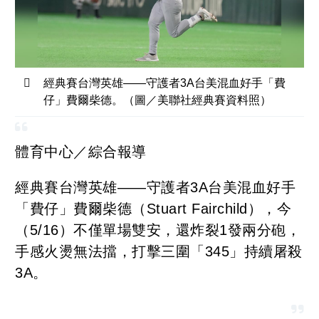
經典賽台灣英雄——守護者3A台美混血好手「費
仔」費爾柴德。（圖／美聯社經典賽資料照）
體育中心／綜合報導
經典賽台灣英雄——守護者3A台美混血好手
「費仔」費爾柴德（Stuart Fairchild），今
（5/16）不僅單場雙安，還炸裂1發兩分砲，
手感火燙無法擋，打擊三圍「345」持續屠殺
3A。