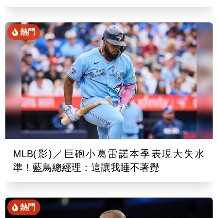
熱門
MLB(影)／巨砲小葛雷諾本季表現大失水
準！藍鳥總經理：這讓我睡不著覺
熱門