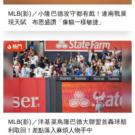
MLB(影)／小隆巴德攻守都有戲！連兩戰展
現天賦 布恩盛讚「像貓一樣敏捷」
熱門
MLB(影)／洋基菜鳥隆巴德大聯盟首轟球順
利取回！差點落入麻煩人物手中