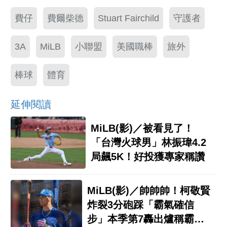
費仔
費爾柴德
Stuart Fairchild
守護者
3A
MiLB
小聯盟
美國職棒
旅外
棒球
體育
延伸閱讀
MiLB(影)／被看見了！
「台灣火球男」林振瑋4.2
局飆5K！好投獲專家稱讚
MiLB(影)／帥帥帥！柯敬賢
炸裂3分砲踩「霸氣確信
步」本季第7轟出爐稱霸全