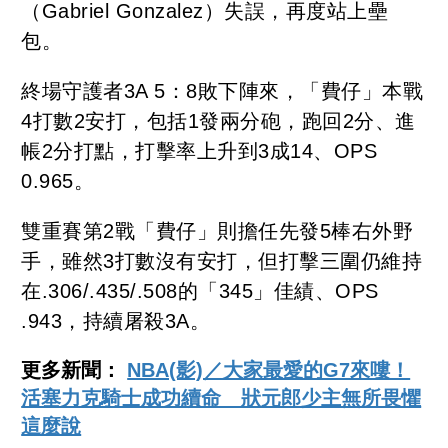
（Gabriel Gonzalez）失誤，再度站上壘
包。
終場守護者3A 5：8敗下陣來，「費仔」本戰
4打數2安打，包括1發兩分砲，跑回2分、進
帳2分打點，打擊率上升到3成14、OPS
0.965。
雙重賽第2戰「費仔」則擔任先發5棒右外野
手，雖然3打數沒有安打，但打擊三圍仍維持
在.306/.435/.508的「345」佳績、OPS
.943，持續屠殺3A。
更多新聞：
NBA(影)／大家最愛的G7來嘍！
活塞力克騎士成功續命 狀元郎少主無所畏懼
這麼說