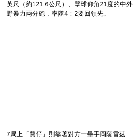
英尺（約121.6公尺）、擊球仰角21度的中外
野暴力兩分砲，率隊4：2要回領先。
7局上「費仔」則靠著對方一壘手岡薩雷茲