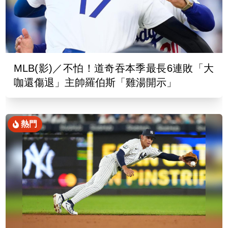
MLB(影)／不怕！道奇吞本季最長6連敗「大
咖還傷退」主帥羅伯斯「雞湯開示」
熱門