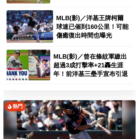
MLB(影)／洋基王牌柯爾
球速已催到160公里！可能
傷癒復出時間也曝光
MLB(影)／曾在條紋軍繳出
超過3成打擊率+21轟生涯
年！前洋基三壘手宣布引退
熱門