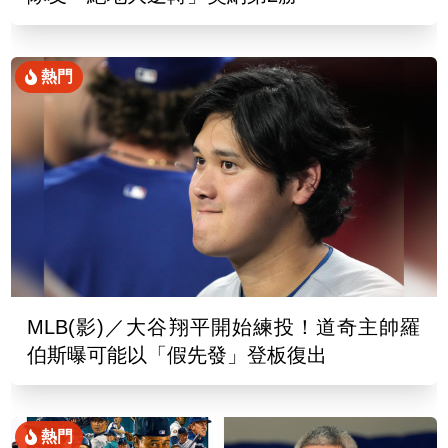
熱門
MLB(影)／大谷翔平開始練投！道奇主帥羅
伯斯曝可能以「假先發」登板復出
熱門