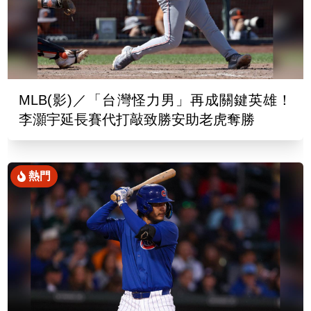
MLB(影)／「台灣怪力男」再成關鍵英雄！
李灝宇延長賽代打敲致勝安助老虎奪勝
熱門