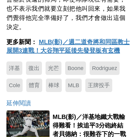
也不表示我們就要立刻把他叫回來，如果我
們覺得他完全準備好了，我們才會做出這個
決定。
更多新聞：
MLB(影)／週二道奇將和同區教士
展開3連戰！大谷翔平延後先發登板有玄機
洋基
復出
光芒
Boone
Rodriguez
Cole
體育
棒球
MLB
王牌投手
延伸閱讀
MLB(影)／洋基地鐵大戰輸
得難看！挨追平3分砲終結
者貝德納：很難吞下的一戰