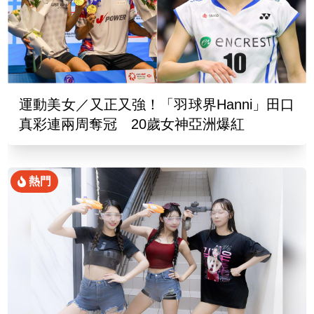
運動美女／又正又強！「羽球界Hanni」田口
真彩連兩周奪冠 20歲女神亞洲爆紅
熱門