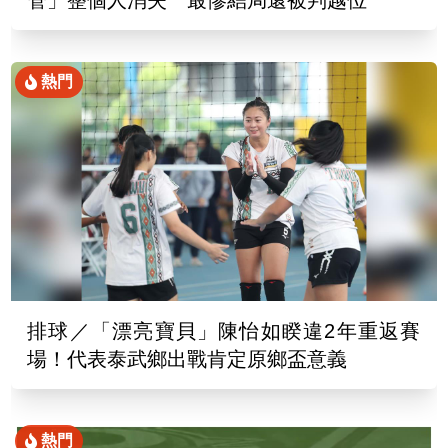
管」整個人消失 最慘結局還被判越位
熱門
排球／「漂亮寶貝」陳怡如睽違2年重返賽
場！代表泰武鄉出戰肯定原鄉盃意義
熱門