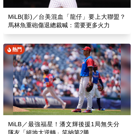
MiLB(影)／台美混血「龍仔」要上大聯盟？
馬林魚重砲傷退總裁喊：需要更多火力
熱門
MiLB／最強福星！潘文輝後援1局無失分
隊友「絕地大逆轉」笑納第2勝