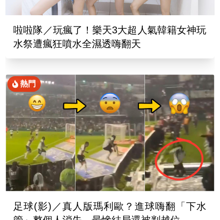
啦啦隊／玩瘋了！樂天3大超人氣韓籍女神玩
水祭遭瘋狂噴水全濕透嗨翻天
熱門
足球(影)／真人版瑪利歐？進球嗨翻「下水