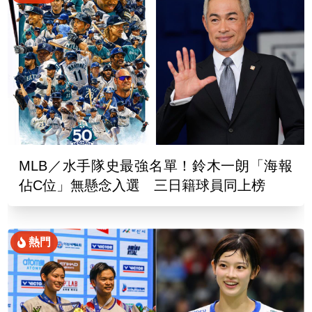
MLB／水手隊史最強名單！鈴木一朗「海報
佔C位」無懸念入選 三日籍球員同上榜
熱門