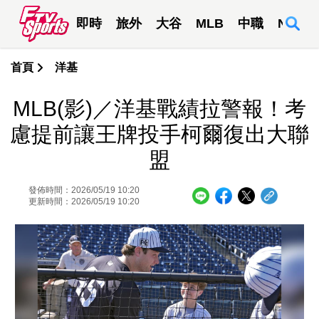
即時
旅外
大谷
MLB
中職
NBA
首頁
洋基
MLB(影)／洋基戰績拉警報！考
慮提前讓王牌投手柯爾復出大聯
盟
發佈時間：2026/05/19 10:20
更新時間：2026/05/19 10:20