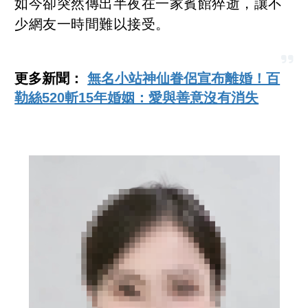
如今卻突然傳出半夜在一家賓館猝逝，讓不
少網友一時間難以接受。
更多新聞：
無名小站神仙眷侶宣布離婚！百
勒絲520斬15年婚姻：愛與善意沒有消失