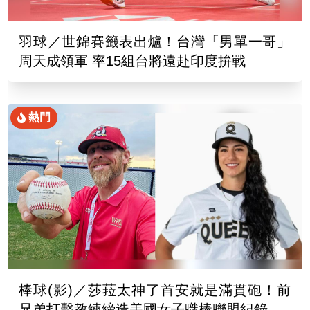
羽球／世錦賽籤表出爐！台灣「男單一哥」
周天成領軍 率15組台將遠赴印度拚戰
熱門
棒球(影)／莎菈太神了首安就是滿貫砲！前
兄弟打擊教練締造美國女子職棒聯盟紀錄