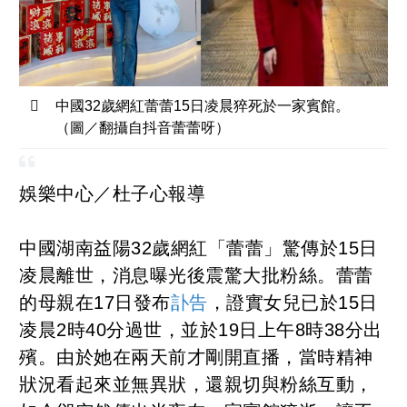
中國32歲網紅蕾蕾15日凌晨猝死於一家賓館。
（圖／翻攝自抖音蕾蕾呀）
娛樂中心／杜子心報導
中國湖南益陽32歲網紅「蕾蕾」驚傳於15日
凌晨離世，消息曝光後震驚大批粉絲。蕾蕾
的母親在17日發布
訃告
，證實女兒已於15日
凌晨2時40分過世，並於19日上午8時38分出
殯。由於她在兩天前才剛開直播，當時精神
狀況看起來並無異狀，還親切與粉絲互動，