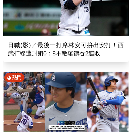
日職(影)／最後一打席林安可拚出安打！西
武打線遭封鎖0：8不敵羅德吞2連敗
熱門