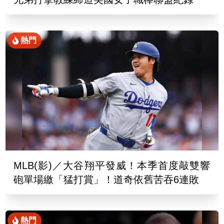
熱門
MLB(影)／大谷翔平發威！本季首度敲雙響
砲單場繳「猛打賞」！道奇依舊苦吞6連敗
熱門