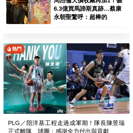
周杰倫天價收藏再加1！砸
6.3億買馬諦斯真跡…蔡康
永朝聖驚呼：超棒的
熱門
PLG／陪洋基工程走過成軍期！隊長陳昱瑞
正式離隊 球團：感謝全力付出與貢獻