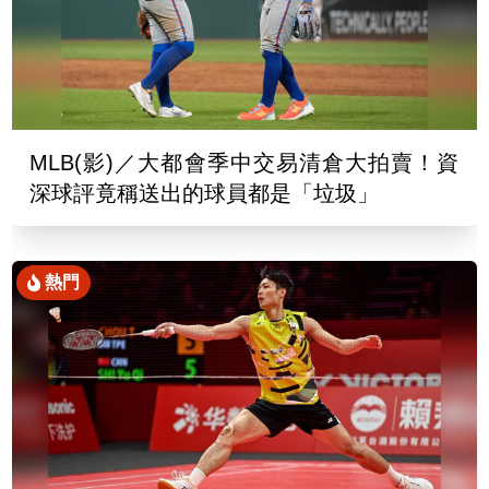
MLB(影)／大都會季中交易清倉大拍賣！資
深球評竟稱送出的球員都是「垃圾」
熱門