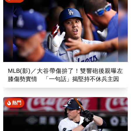
MLB(影)／大谷帶傷拚了！雙響砲後親曝左
膝傷勢實情 「一句話」揭堅持不休兵主因
熱門