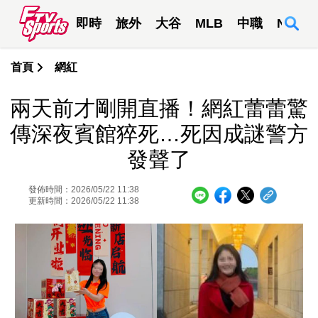
即時
旅外
大谷
MLB
中職
NBA
首頁
網紅
兩天前才剛開直播！網紅蕾蕾驚
傳深夜賓館猝死…死因成謎警方
發聲了
發佈時間：2026/05/22 11:38
更新時間：2026/05/22 11:38