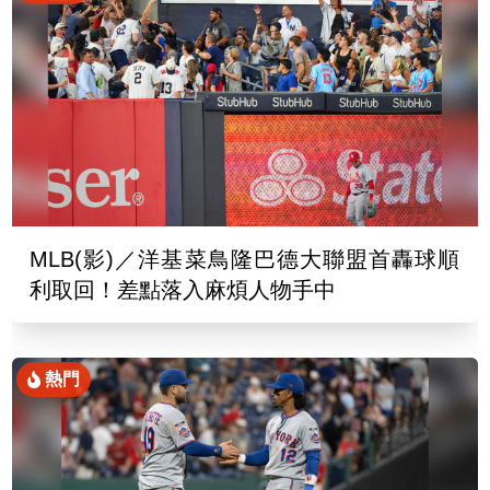
MLB(影)／洋基菜鳥隆巴德大聯盟首轟球順
利取回！差點落入麻煩人物手中
熱門