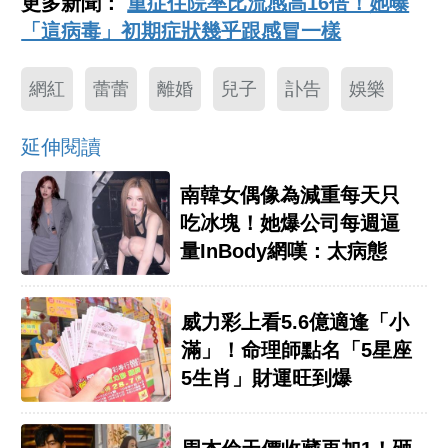
更多新聞：
重症住院率比流感高16倍！她曝
「這病毒」初期症狀幾乎跟感冒一樣
網紅
蕾蕾
離婚
兒子
訃告
娛樂
延伸閱讀
南韓女偶像為減重每天只
吃冰塊！她爆公司每週逼
量InBody網嘆：太病態
威力彩上看5.6億適逢「小
滿」！命理師點名「5星座
5生肖」財運旺到爆