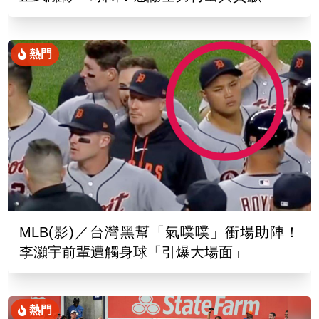
熱門
MLB(影)／台灣黑幫「氣噗噗」衝場助陣！
李灝宇前輩遭觸身球「引爆大場面」
熱門