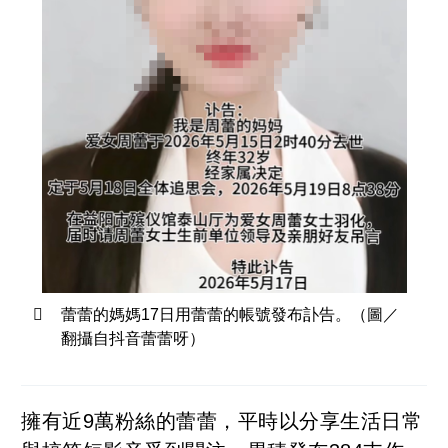
蕾蕾的媽媽17日用蕾蕾的帳號發布訃告。（圖／
翻攝自抖音蕾蕾呀）
擁有近9萬粉絲的蕾蕾，平時以分享生活日常