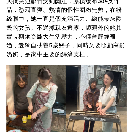
與搞笑短影音受到關注，累積發布384支作
品，憑藉直爽、熱情的個性圈粉無數，在粉
絲眼中，她一直是個充滿活力、總能帶來歡
樂的女孩。不過據親友透露，鏡頭外的她其
實長期承受龐大生活壓力，不僅曾歷經離
婚，還獨自扶養5歲兒子，同時又要照顧高齡
奶奶，是家中主要的經濟支柱。