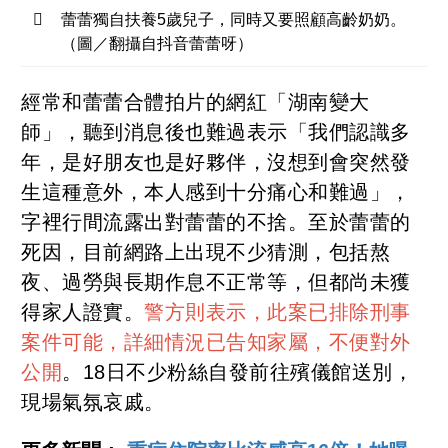
蕾蕾獨自扶養5歲兒子，同時又要照顧高齡奶奶。
（圖／翻攝自抖音蕾蕾呀）
經常和蕾蕾合體拍片的網紅「湖南變大
師」，聽到消息後也難過表示「我們認識多
年，是好朋友也是好夥伴，沒想到會突然發
生這種意外，本人感到十分痛心和難過」，
字裡行間流露出對蕾蕾的不捨。至於蕾蕾的
死因，目前網路上出現不少猜測，包括熬
夜、過勞與長期作息不正常等，但都尚未獲
得家人證實。
警方則表示，此案已排除刑事
案件可能，詳細情況已告知家屬，不便對外
公開
。18日不少粉絲自發前往殯儀館送別，
現場氣氛哀戚。