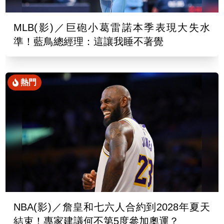
MLB(影)／巨砲小葛雷諾本季表現大失水
準！藍鳥總經理：這讓我睡不著覺
熱門
NBA(影)／詹皇和七六人合約到2028年夏天
結束！專家建議何不第5度參加奧運？