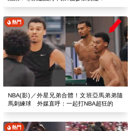
熱門
NBA(影)／外星兄弟合體！文班亞馬弟弟隨
馬刺練球 外媒直呼：一起打NBA超狂的
熱門