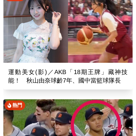
運動美女(影)／AKB「18期王牌」藏神技
能！ 秋山由奈球齡7年、國中當籃球隊長
熱門