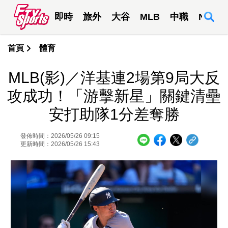
即時
旅外
大谷
MLB
中職
NBA
首頁
體育
MLB(影)／洋基連2場第9局大反
攻成功！「游擊新星」關鍵清壘
安打助隊1分差奪勝
發佈時間：2026/05/26 09:15
更新時間：2026/05/26 15:43