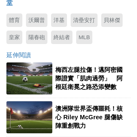
堂
體育
沃爾普
洋基
清壘安打
貝林傑
皇家
陽春砲
終結者
MLB
延伸閱讀
梅西左腿拉傷！邁阿密國
際證實「肌肉過勞」 阿
根廷衛冕之路恐添變數
澳洲隊世界盃傳噩耗！核
心 Riley McGree 腿傷缺
陣重創戰力