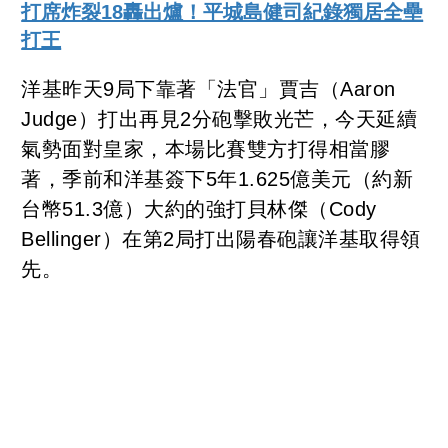
打席炸裂18轟出爐！平城島健司紀錄獨居全壘
打王
洋基昨天9局下靠著「法官」賈吉（Aaron
Judge）打出再見2分砲擊敗光芒，今天延續
氣勢面對皇家，本場比賽雙方打得相當膠
著，季前和洋基簽下5年1.625億美元（約新
台幣51.3億）大約的強打貝林傑（Cody
Bellinger）在第2局打出陽春砲讓洋基取得領
先。