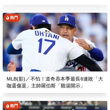
熱門
MLB(影)／不怕！道奇吞本季最長6連敗「大
咖還傷退」主帥羅伯斯「雞湯開示」
熱門