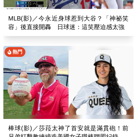
MLB(影)／今永近身球惹到大谷？「神祕笑
容」後直接開轟 日球迷：這笑壓迫感太強
熱門
棒球(影)／莎菈太神了首安就是滿貫砲！前
兄弟打擊教練締造美國女子職棒聯盟紀錄