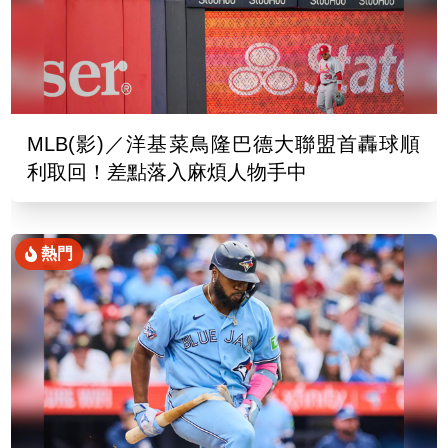
MLB(影)／洋基菜鳥隆巴德大聯盟首轟球順
利取回！差點落入麻煩人物手中
熱門