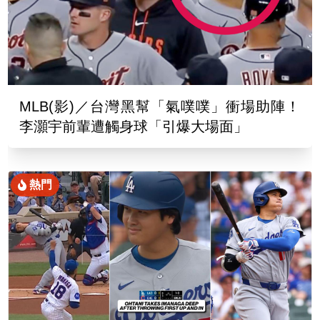
MLB(影)／台灣黑幫「氣噗噗」衝場助陣！
李灝宇前輩遭觸身球「引爆大場面」
熱門