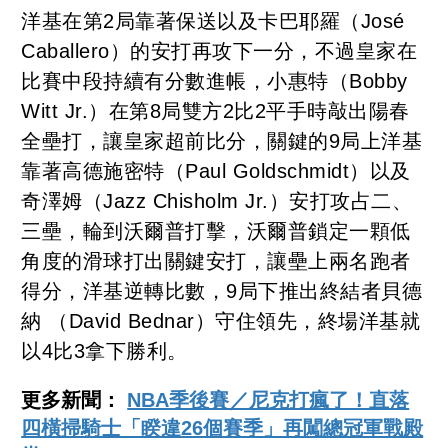
洋基在第2局靠著保送以及卡巴耶羅（José
Caballero）的安打再攻下一分，不過皇家在
比賽中段持續有分數進帳，小惠特（Bobby
Witt Jr.）在第8局雙方2比2平手時敲出陽春
全壘打，讓皇家超前比分，關鍵的9局上洋基
靠著高德施密特（Paul Goldschmidt）以及
奇澤姆（Jazz Chisholm Jr.）安打攻占二、
三壘，輪到沃爾普打擊，沃爾普鎖定一顆低
角度的滑球打出關鍵安打，讓壘上兩名跑者
得分，洋基逆轉比數，9局下推出終結者貝德
納 （David Bednar）守住領先，終場洋基就
以4比3拿下勝利。
更多新聞：
NBA季後賽／尼克打瘋了！直落
四橫掃騎士「睽違26個賽季」再闖總冠軍戰殿