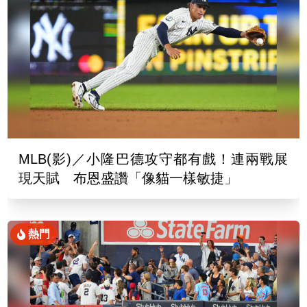
MLB(影)／小隆巴德攻守都有戲！連兩戰展
現天賦 布恩盛讚「像貓一樣敏捷」
熱門