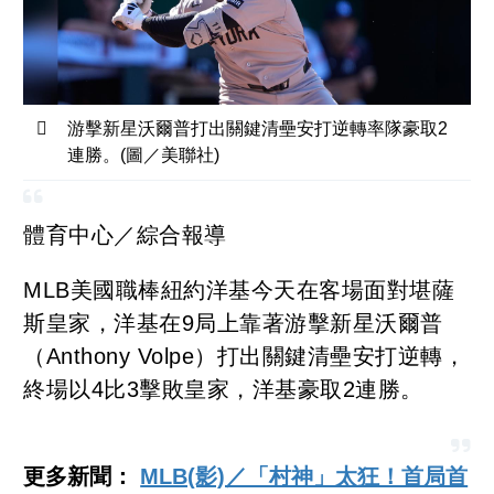
游擊新星沃爾普打出關鍵清壘安打逆轉率隊豪取2
連勝。(圖／美聯社)
體育中心／綜合報導
MLB美國職棒紐約洋基今天在客場面對堪薩
斯皇家，洋基在9局上靠著游擊新星沃爾普
（Anthony Volpe）打出關鍵清壘安打逆轉，
終場以4比3擊敗皇家，洋基豪取2連勝。
更多新聞：
MLB(影)／「村神」太狂！首局首