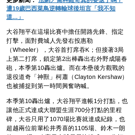
遭19歲巴西菜鳥逆轉輸球後坦言「我不知
道...」
大谷翔平在這場比賽中擔任開路先鋒、指定
打擊，面對費城人先發右投惠勒
（Wheeler），大谷首打席吞K；但接著3局
上第二打席，鎖定第2出棒轟出右外野成陽春
砲，本季第10轟出爐。而在本壘後方觀戰的
退役道奇「神獸」柯蕭（Clayton Kershaw）
也被捕捉到第一時間興奮吶喊。
本季第10轟出爐，大谷翔平進帳1分打點，也
讓他正式達成大聯盟生涯700分打點的里程
碑，大谷只用了1070場比賽就達成紀錄，也
超越兩位前輩松井秀喜的1105場、鈴木一朗