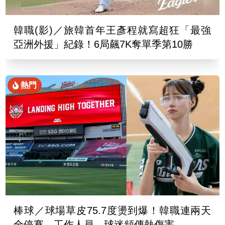
韓職(影)／旅韓首年王彥程就寫超狂「最強
亞洲外援」紀錄！6局飆7K奪單季第10勝
熱門
棒球／球場草皮75.7度燙到爆！韓職連兩天
全停賽 工作人員、球迷頻傳熱傷害