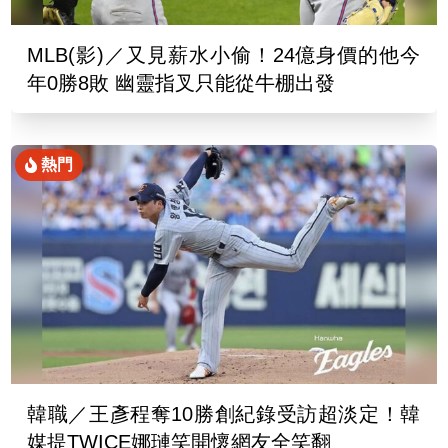
MLB(影)／又見薪水小偷！24億身價的他今
年0勝8敗 幽靈指叉只能從牛棚出發
熱門
韓職／王彥程奪10勝創紀錄受訪超淡定！韓
媒提TWICE娜璉笑開懷網友全笑翻