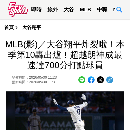
即時
旅外
大谷
MLB
中職
NBA
首頁
大谷翔平
MLB(影)／大谷翔平炸裂啦！本
季第10轟出爐！超越朗神成最
速達700分打點球員
發佈時間：2026/05/30 11:23
更新時間：2026/05/30 11:31