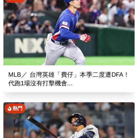
MLB／ 台灣英雄「費仔」本季二度遭DFA！
代跑1場沒有打擊機會...
熱門