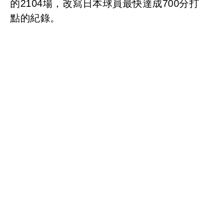
的2104場，改寫日本球員最快達成700分打
點的紀錄。