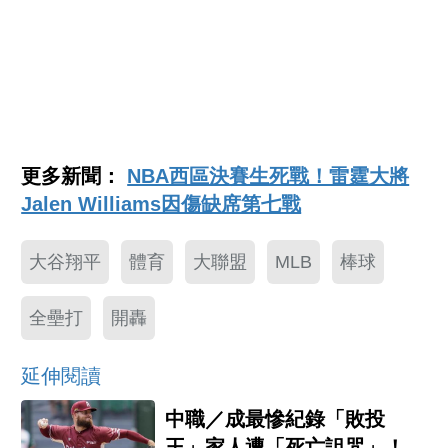
更多新聞：
NBA西區決賽生死戰！雷霆大將
Jalen Williams因傷缺席第七戰
大谷翔平
體育
大聯盟
MLB
棒球
全壘打
開轟
延伸閱讀
中職／成最慘紀錄「敗投
王」家人遭「死亡詛咒」！