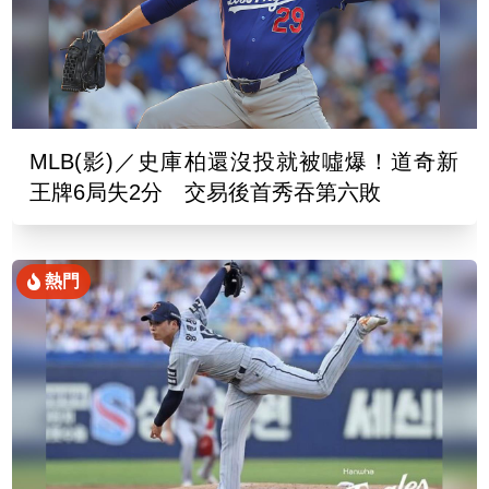
MLB(影)／史庫柏還沒投就被噓爆！道奇新
王牌6局失2分 交易後首秀吞第六敗
熱門