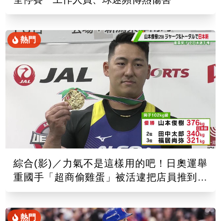
熱門
綜合(影)／力氣不是這樣用的吧！日奧運舉
重國手「超商偷雞蛋」被活逮把店員推到骨
折
熱門