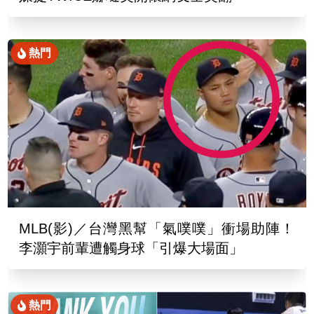
熱門
MLB(影)／台灣黑幫「氣噗噗」衝場助陣！
李灝宇前輩遭觸身球「引爆大場面」
熱門