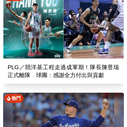
PLG／陪洋基工程走過成軍期！隊長陳昱瑞
正式離隊 球團：感謝全力付出與貢獻
熱門