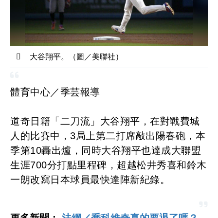
大谷翔平。（圖／美聯社）
體育中心／季芸報導
道奇日籍「二刀流」大谷翔平，在對戰費城
人的比賽中，3局上第二打席敲出陽春砲，本
季第10轟出爐，同時大谷翔平也達成大聯盟
生涯700分打點里程碑，超越松井秀喜和鈴木
一朗改寫日本球員最快達陣新紀錄。
更多新聞：
法網／喬科維奇真的要退了嗎？