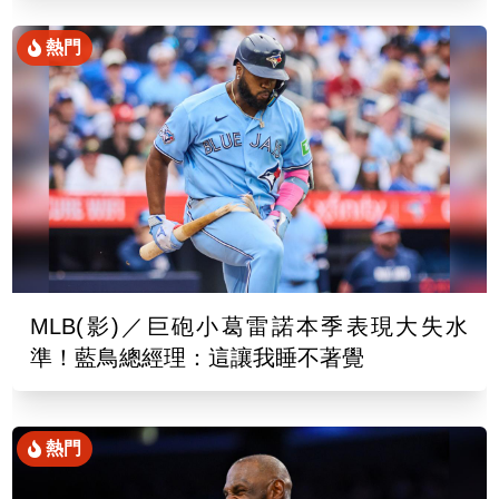
熱門
MLB(影)／巨砲小葛雷諾本季表現大失水
準！藍鳥總經理：這讓我睡不著覺
熱門