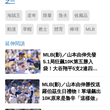
之一
海賊王
道奇
限量
魯夫
收藏品
動漫
草帽
教士
體育
棒球
MLB
延伸閱讀
MLB(影)／山本由伸先發
5.1局狂飆10K第五勝入
袋！大谷翔平5支2連四場
敲安
MLB(影)／山本由伸勝投送
羅伯茲生日禮物！單場飆出
10K原來是魯辛「這樣做」