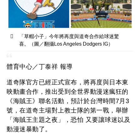
「草帽小子」今年將再度與道奇合作給球迷驚
喜。（圖／翻攝Los Angeles Dodgers IG）
體育中心／丁泰祥 報導
道奇隊官方已經正式宣布，將再度與日本東
映動畫合作，推出受到全世界動漫迷瘋狂的
《海賊王》聯名活動，預計於台灣時間7月3
號，在道奇主場對上教士隊的第一戰，舉辦
「海賊王主題之夜」，恐怕 又要讓球迷以及
動漫迷暴動了。