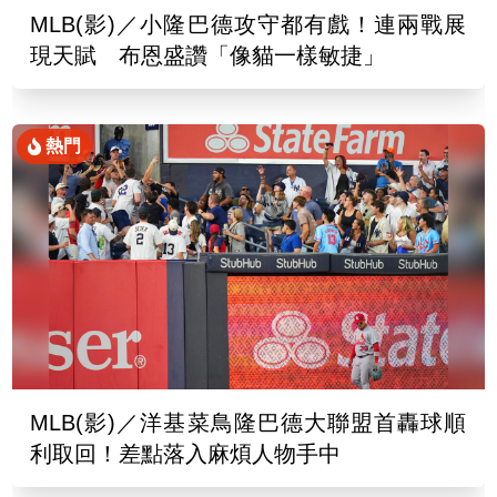
MLB(影)／小隆巴德攻守都有戲！連兩戰展
現天賦 布恩盛讚「像貓一樣敏捷」
熱門
MLB(影)／洋基菜鳥隆巴德大聯盟首轟球順
利取回！差點落入麻煩人物手中