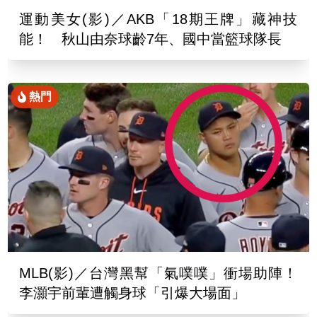
運動美女(影)／AKB「18期王牌」藏神技
能！ 秋山由奈球齡7年、國中當籃球隊長
熱門
MLB(影)／台灣黑幫「氣噗噗」衝場助陣！
李灝宇前輩遭觸身球「引爆大場面」