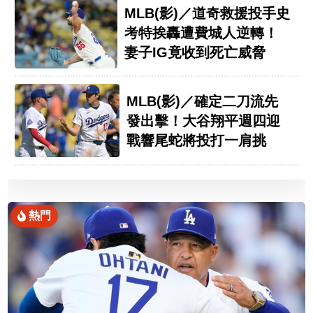
MLB(影)／道奇救援投手史
考特挨轟遭費城人逆轉！
妻子IG竟收到死亡威脅
MLB(影)／確定二刀流先
發出擊！大谷翔平週四迎
戰響尾蛇將投打一肩挑
熱門