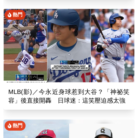
熱門
MLB(影)／今永近身球惹到大谷？「神祕笑
容」後直接開轟 日球迷：這笑壓迫感太強
熱門