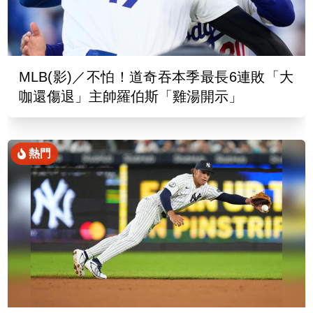
MLB(影)／不怕！道奇吞本季最長6連敗「大
咖還傷退」主帥羅伯斯「雞湯開示」
熱門