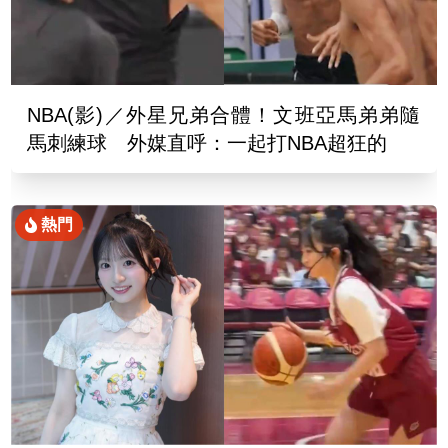
NBA(影)／外星兄弟合體！文班亞馬弟弟隨
馬刺練球 外媒直呼：一起打NBA超狂的
熱門