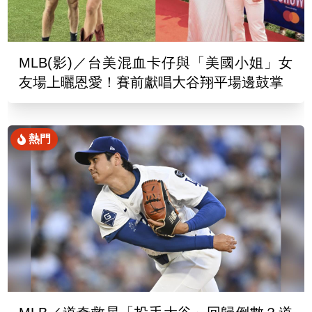
MLB(影)／台美混血卡仔與「美國小姐」女
友場上曬恩愛！賽前獻唱大谷翔平場邊鼓掌
熱門