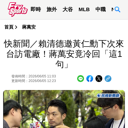
即時
旅外
大谷
MLB
中職
NBA
首頁
蔣萬安
快新聞／賴清德邀黃仁勳下次來
台訪電廠！蔣萬安竟冷回「這1
句」
發佈時間：2026/06/05 11:03
更新時間：2026/06/05 12:23