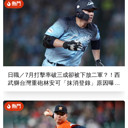
熱門
日職／7月打擊率破三成卻被下放二軍？！西
武獅台灣重砲林安可「抹消登錄」原因曝光
了
熱門