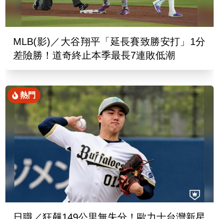
MLB(影)／大谷翔平「延長賽致勝安打」1分
差險勝！道奇終止本季最長7連敗低潮
熱門
日職／狂飆149公里無失分！歐力士台灣新星