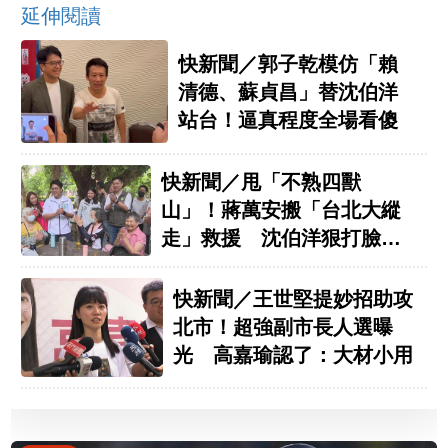
延伸閱讀
快新聞／郭子乾模仿「賴
清德、蘇貞昌」替沈伯洋
站台！逼真程度全場看傻
快新聞／甩「不熟四獸
山」！蔣萬安搬「台北大縱
走」救援 沈伯洋狠打臉：
柯市府就開始
快新聞／王世堅提妙招助攻
北市！超強副市長人選曝
光 高嘉瑜認了：大材小用