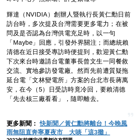
輝達（NVIDIA）創辦人暨執行長黃仁勳日前
訪台時，多次提及台灣需要更多電力；在被
問及是否認為台灣供電充足時，以一句
「Maybe」回應，引發外界關注；而總統賴
清德在近日接受專訪時便提到，歡迎黃仁勳
下次來台時邀請台電董事長曾文生一同餐敘
交流、實地參訪發電廠。然而先前遭質疑拖
延台電「文林變電所」方案的台北市長蔣萬
安，在今（5）日受訪時竟冷回，要賴清德
「先去核三廠看看」，隨即離去。
更多新聞：
快新聞／黃仁勳將離台！今晚風
雨無阻直奔寧夏夜市 大啖「這3攤」