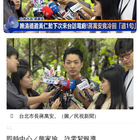
台北市長蔣萬安。（圖／民視新聞）
即時中心／熊家瑜、許雯絜報導