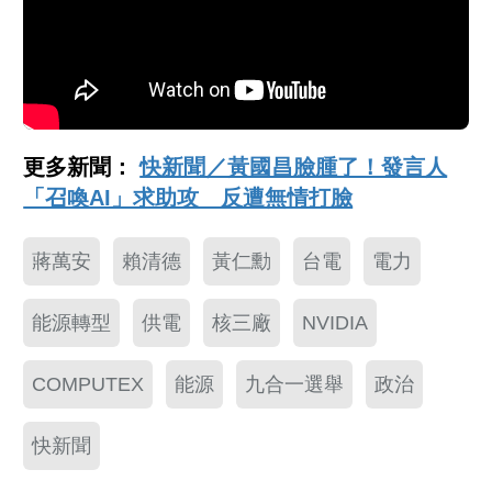
更多新聞：
快新聞／黃國昌臉腫了！發言人
「召喚AI」求助攻 反遭無情打臉
蔣萬安
賴清德
黃仁勳
台電
電力
能源轉型
供電
核三廠
NVIDIA
COMPUTEX
能源
九合一選舉
政治
快新聞