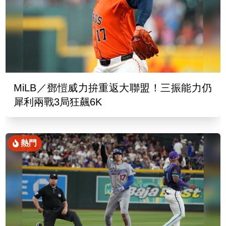
MiLB／鄧愷威力拚重返大聯盟！三振能力仍
犀利兩戰3局狂飆6K
熱門