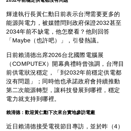
2032年前穩定供電都沒有問題
輝達執行長黃仁勳日前表示台灣需要更多的
能源與電力，被媒體問到政府保證2032甚至
2034年前不缺電，他怎麼看？他則回答
「Maybe（也許吧）」，引發熱議。
日前賴清德出席2026台北國際電腦展
（COMPUTEX）開幕典禮時曾強調，台灣目
前供電狀況穩定，「到2032年前穩定供電都
沒有問題」；同時他也承諾政府會持續推動
第二次能源轉型，讓科技發展到哪裡，穩定
電力就支持到哪裡。
賴清德：歡迎黃仁勳下次來台實地參訪電廠
近日賴清德接受電視節目專訪，並於昨（4）