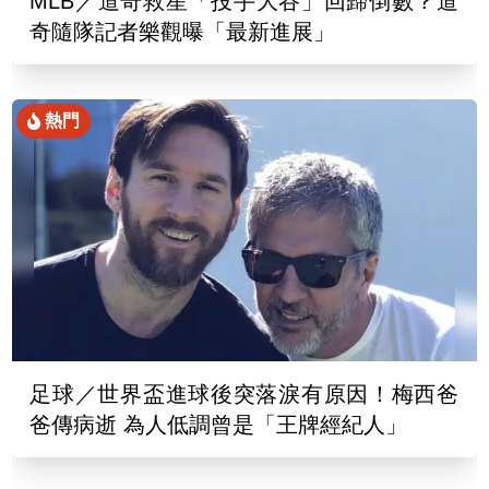
MLB／道奇救星「投手大谷」回歸倒數？道
奇隨隊記者樂觀曝「最新進展」
熱門
足球／世界盃進球後突落淚有原因！梅西爸
爸傳病逝 為人低調曾是「王牌經紀人」