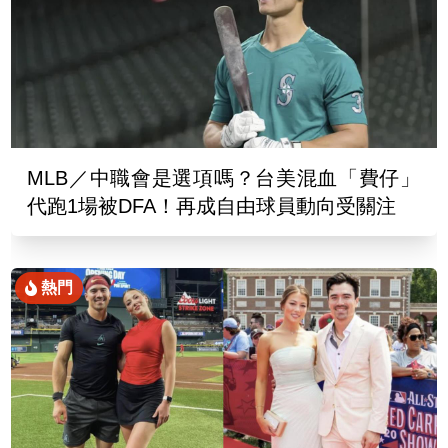
MLB／中職會是選項嗎？台美混血「費仔」
代跑1場被DFA！再成自由球員動向受關注
熱門