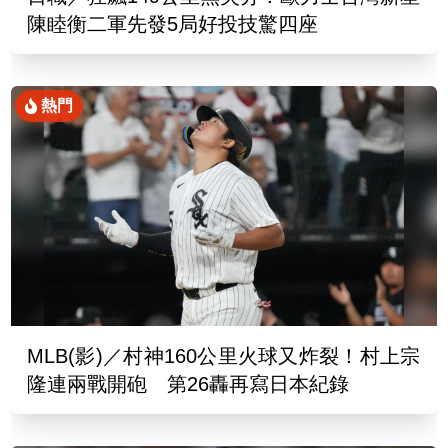
陳睦衡二軍先發5局好投技驚四座
熱門
MLB(影)／村神160公里火球又炸裂！村上宗
隆連兩戰開砲 第26轟再寫日本紀錄