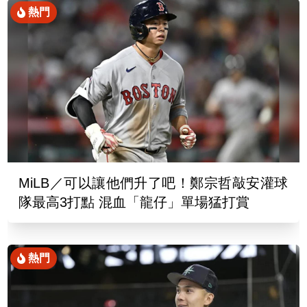
熱門
MiLB／可以讓他們升了吧！鄭宗哲敲安灌球
隊最高3打點 混血「龍仔」單場猛打賞
熱門