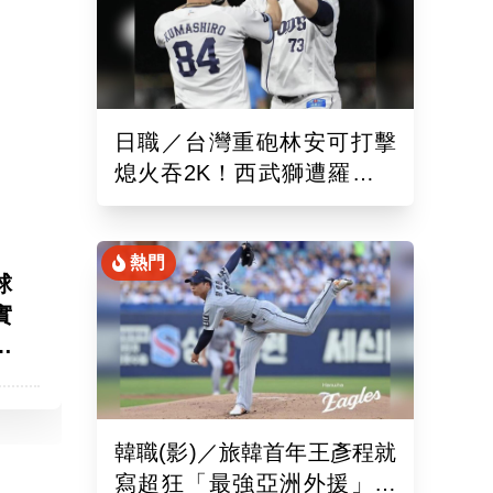
日職／台灣重砲林安可打擊
熄火吞2K！西武獅遭羅德逆
轉3：5吞敗仗
熱門
球
實
去
韓職(影)／旅韓首年王彥程就
寫超狂「最強亞洲外援」紀