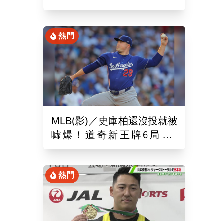
錄！6局飆7K奪單季第10勝
熱門
MLB(影)／史庫柏還沒投就被
噓爆！道奇新王牌6局失2
分 交易後首秀吞第六敗
熱門