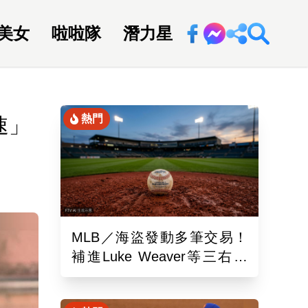
美女
啦啦隊
潛力星
回新聞網
熱門
速」
MLB／海盜發動多筆交易！
補進Luke Weaver等三右投
重整牛棚