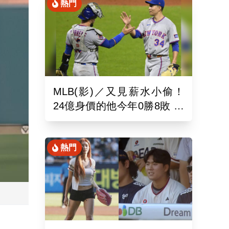
熱門
MLB(影)／又見薪水小偷！
24億身價的他今年0勝8敗 幽
靈指叉只能從牛棚出發
熱門