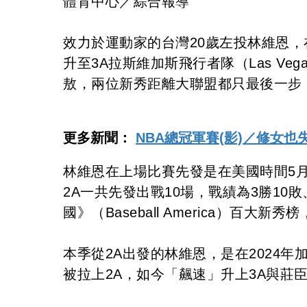
體育中心／綜合報導
效力於運動家的台灣20歲左投林維恩，
升至3A拉斯維加斯飛行者隊（Las Vega
敖，兩位新秀距離大聯盟都只最後一步
更多新聞：
NBA總冠軍賽(影)／修女也
林維恩在上場比賽先發是在美國時間5月
2A一共先發出戰10場，戰績為3勝10
國》（Baseball America）百
本季從2A出發的林維恩，是在2024
被拉上2A，如今「飆速」升上3A與莊