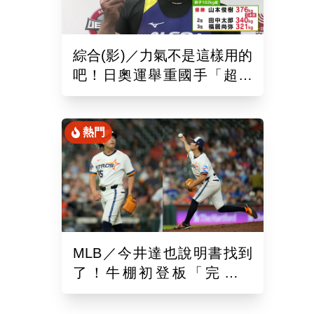
綜合(影)／力氣不是這樣用的
吧！日奧運舉重國手「超商
偷雞蛋」被活逮把店員推到
骨折
熱門
MLB／今井達也說明書找到
了！牛棚初登板「完美三
局」飆5連K 對決壓制岡本
和真