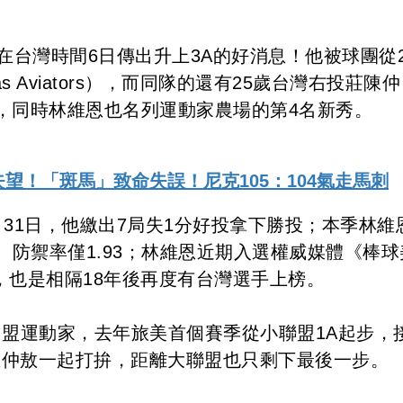
在台灣時間6日傳出升上3A的好消息！他被球團從2
s Aviators），而同隊的還有25歲台灣右投莊陳仲
，同時林維恩也名列運動家農場的第4名新秀。
失望！「斑馬」致命失誤！尼克105：104氣走馬刺
31日，他繳出7局失1分好投拿下勝投；本季林維
敗、防禦率僅1.93；林維恩近期入選權威媒體《棒球
大新秀榜，也是相隔18年後再度有台灣選手上榜。
年加盟運動家，去年旅美首個賽季從小聯盟1A起步，
臣仲敖一起打拚，距離大聯盟也只剩下最後一步。