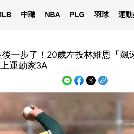
MLB
中職
NBA
PLG
羽球
運動
最後一步了！20歲左投林維恩「飆
上運動家3A