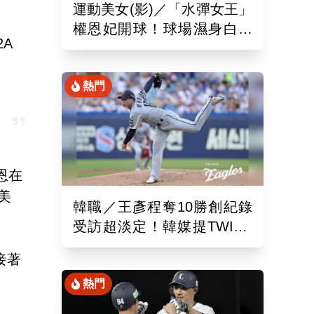
運動美女(影)／「水彈女王」
權恩妃開球！球場濕身白色
A
背心辣翻 斗山熊球員當場
看傻
熱門
恩在
美
韓職／王彥程奪10勝創紀錄
受訪超淡定！韓媒提TWICE
娜璉笑開懷網友全笑翻
接著
熱門