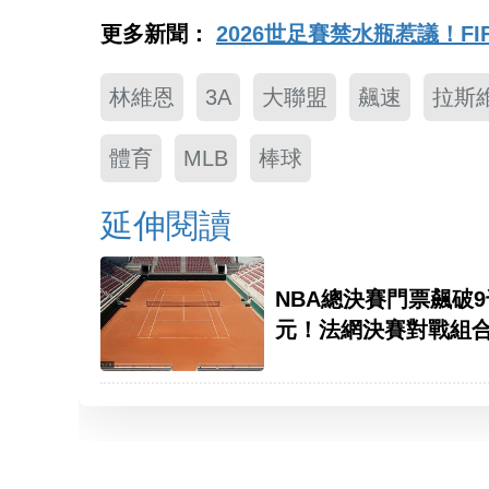
更多新聞：
2026世足賽禁水瓶惹議！F
林維恩
3A
大聯盟
飆速
拉斯
體育
MLB
棒球
延伸閱讀
NBA總決賽門票飆破
元！法網決賽對戰組