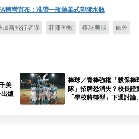
IFA轉彎宣布：准帶一瓶拋棄式塑膠水瓶
維加斯飛行者隊
莊陳仲敖
棒球美國
旅外
棒球／青棒強權「穀保棒
9千美
隊」招牌恐消失？校長證
合出爐
「學校將轉型」下週討論
留