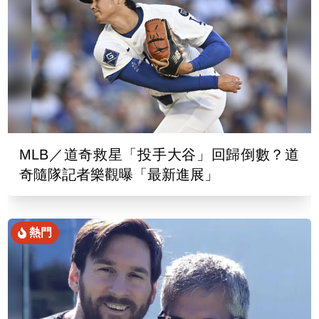
MLB／道奇救星「投手大谷」回歸倒數？道
奇隨隊記者樂觀曝「最新進展」
熱門