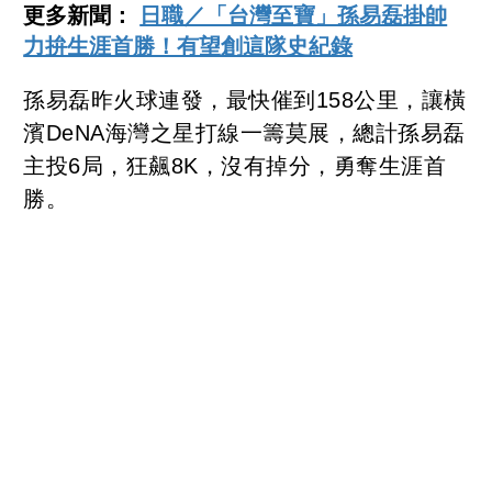
更多新聞：
日職／「台灣至寶」孫易磊掛帥
力拚生涯首勝！有望創這隊史紀錄
孫易磊昨火球連發，最快催到158公里，讓橫
濱DeNA海灣之星打線一籌莫展，總計孫易磊
主投6局，狂飆8K，沒有掉分，勇奪生涯首
勝。