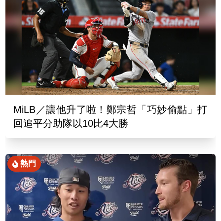
MiLB／讓他升了啦！鄭宗哲「巧妙偷點」打
回追平分助隊以10比4大勝
熱門