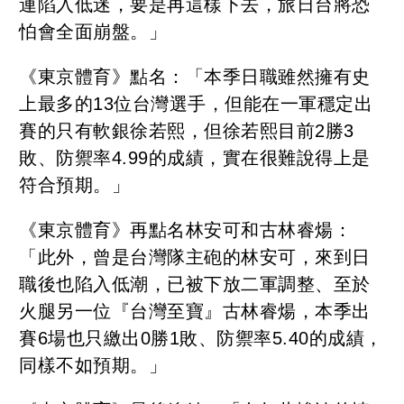
連陷入低迷，要是再這樣下去，旅日台將恐
怕會全面崩盤。」
《東京體育》點名：「本季日職雖然擁有史
上最多的13位台灣選手，但能在一軍穩定出
賽的只有軟銀徐若熙，但徐若熙目前2勝3
敗、防禦率4.99的成績，實在很難說得上是
符合預期。」
《東京體育》再點名林安可和古林睿煬：
「此外，曾是台灣隊主砲的林安可，來到日
職後也陷入低潮，已被下放二軍調整、至於
火腿另一位『台灣至寶』古林睿煬，本季出
賽6場也只繳出0勝1敗、防禦率5.40的成績，
同樣不如預期。」