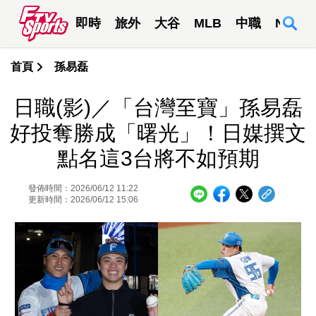
即時
旅外
大谷
MLB
中職
NBA
首頁
孫易磊
日職(影)／「台灣至寶」孫易磊
好投奪勝成「曙光」！日媒撰文
點名這3台將不如預期
發佈時間：2026/06/12 11:22
更新時間：2026/06/12 15:06