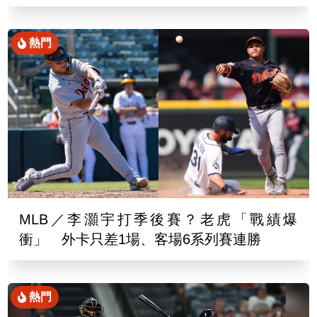
熱門
MLB／李灝宇打季後賽？老虎「戰績爆
衝」 外卡只差1場、客場6系列賽連勝
熱門