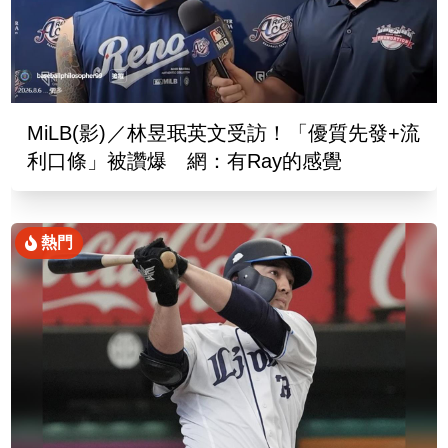
MiLB(影)／林昱珉英文受訪！「優質先發+流
利口條」被讚爆 網：有Ray的感覺
熱門