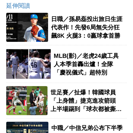
延伸閱讀
日職／孫易磊投出旅日生涯
代表作！先發6局無失分狂
飆8K 火腿3：0贏球拿首勝
MLB(影)／老虎24歲工具
人本季首轟出爐！全隊
「慶祝儀式」超特別
世足賽／扯爆！韓國球員
「上身體」捷克進攻箭頭
上半場踢到「球衣都被撕
破」
中職／中信兄弟公布下半季