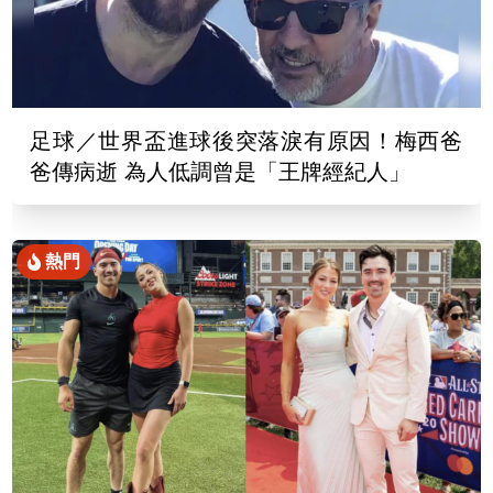
足球／世界盃進球後突落淚有原因！梅西爸
爸傳病逝 為人低調曾是「王牌經紀人」
熱門