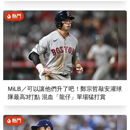
熱門
MiLB／可以讓他們升了吧！鄭宗哲敲安灌球
隊最高3打點 混血「龍仔」單場猛打賞
熱門