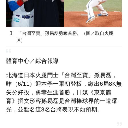
「台灣至寶」孫易磊勇奪首勝。（圖／取自火腿
X）
體育中心／綜合報導
北海道日本火腿鬥士「台灣至寶」孫易磊，
昨（6/11）迎本季一軍初登板，繳出6局8K無
失分好投，勇奪生涯首勝，日媒《東京體
育》撰文形容孫易磊是台灣棒球界的一道曙
光，並點名這3名台將表現不如預期。