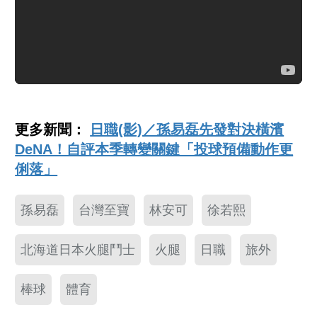
更多新聞：
日職(影)／孫易磊先發對決橫濱
DeNA！自評本季轉變關鍵「投球預備動作更
俐落」
孫易磊
台灣至寶
林安可
徐若熙
北海道日本火腿鬥士
火腿
日職
旅外
棒球
體育