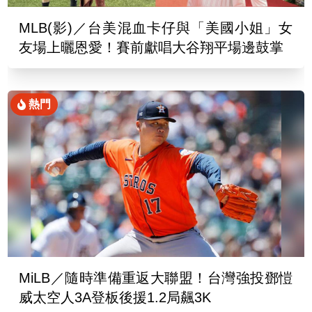
MLB(影)／台美混血卡仔與「美國小姐」女
友場上曬恩愛！賽前獻唱大谷翔平場邊鼓掌
熱門
MiLB／隨時準備重返大聯盟！台灣強投鄧愷
威太空人3A登板後援1.2局飆3K