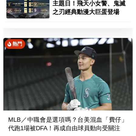
主題日！飛天小女警、鬼滅
之刃經典動漫大巨蛋登場
熱門
MLB／中職會是選項嗎？台美混血「費仔」
代跑1場被DFA！再成自由球員動向受關注