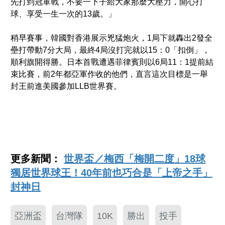
先打到冠軍戰，不要一下子給大家那麼大壓力，開心打
球、享受一生一次的13歲。」
稍早賽事，韓國對香港展示兇猛炮火，1局下就轟出2發全
壘打帶動7分大局，最終4局沒打完就以15：0「扣倒」，
順利旗開得勝。日本首戰遭遇菲律賓則以6局11：1提前結
束比賽，前2年都亞軍作收的他們，直言這次目標是一舉
封王前進美國參加LLB世界賽。
更多新聞：
世界盃／梅西「梅開二度」18球
獨居世界球王！40年前也巧合是「上帝之手」
封神日
亞洲盃
台灣隊
10K
勝出
投手