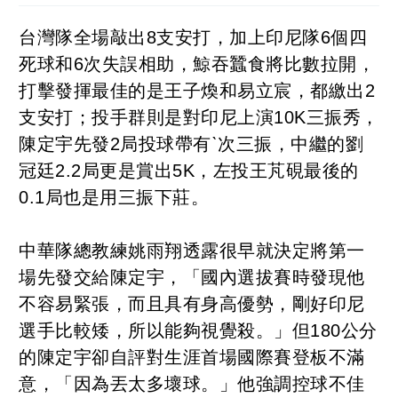
台灣隊全場敲出8支安打，加上印尼隊6個四
死球和6次失誤相助，鯨吞蠶食將比數拉開，
打擊發揮最佳的是王子煥和易立宸，都繳出2
支安打；投手群則是對印尼上演10K三振秀，
陳定宇先發2局投球帶有ˋ次三振，中繼的劉
冠廷2.2局更是賞出5K，左投王芃硯最後的
0.1局也是用三振下莊。
中華隊總教練姚雨翔透露很早就決定將第一
場先發交給陳定宇，「國內選拔賽時發現他
不容易緊張，而且具有身高優勢，剛好印尼
選手比較矮，所以能夠視覺殺。」但180公分
的陳定宇卻自評對生涯首場國際賽登板不滿
意，「因為丟太多壞球。」他強調控球不佳