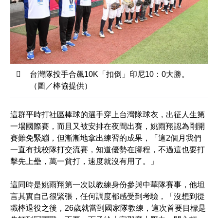
台灣隊投手合飆10K「扣倒」印尼10：0大勝。
（圖／棒協提供）
這群平時打社區棒球的選手穿上台灣隊球衣，出征人生第
一場國際賽，而且又被安排在夜間出賽，姚雨翔認為剛開
賽難免緊繃，但漸漸地拿出練習的成果，「這2個月我們
一直有找校隊打交流賽，知道優勢在腳程，不過這也要打
擊先上壘，萬一貧打，速度就沒有用了。」
這同時是姚雨翔第一次以教練身份參與中華隊賽事，他坦
言其實自己很緊張，任何調度都感受到考驗，「沒想到從
職棒退役之後，26歲就當到國家隊教練，這次首要目標是