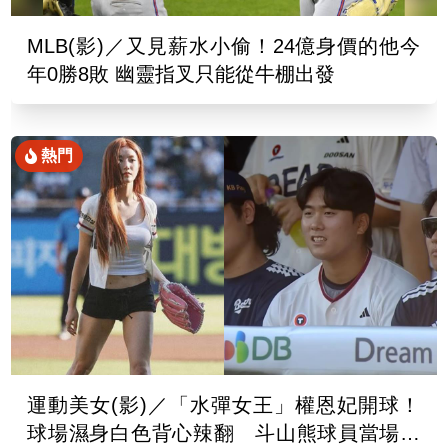
MLB(影)／又見薪水小偷！24億身價的他今
年0勝8敗 幽靈指叉只能從牛棚出發
熱門
運動美女(影)／「水彈女王」權恩妃開球！
球場濕身白色背心辣翻 斗山熊球員當場看