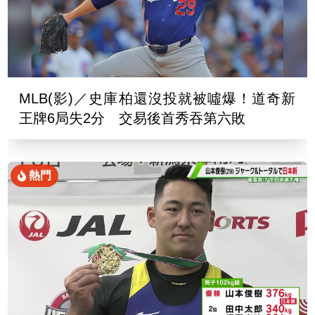
MLB(影)／史庫柏還沒投就被噓爆！道奇新
王牌6局失2分 交易後首秀吞第六敗
熱門