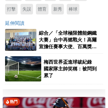
打擊
失誤
體育
新秀
棒球
延伸閱讀
綜合／「全球極限體能鋼鐵
大賽」台中再燃戰火！高爾
宣擔任賽事大使、百萬獎金
等你來拿
梅西世界盃進球破紀錄
國家隊主帥笑稱：被問到
累了
熱門