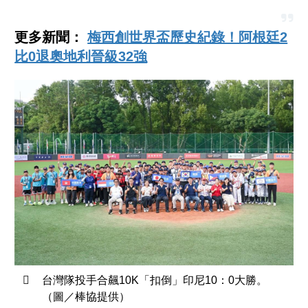
更多新聞：
梅西創世界盃歷史紀錄！阿根廷2
比0退奧地利晉級32強
台灣隊投手合飆10K「扣倒」印尼10：0大勝。
（圖／棒協提供）