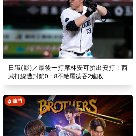
日職(影)／最後一打席林安可拚出安打！西
武打線遭封鎖0：8不敵羅德吞2連敗
熱門