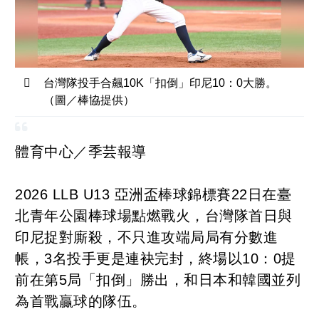
台灣隊投手合飆10K「扣倒」印尼10：0大勝。
（圖／棒協提供）
體育中心／季芸報導
2026 LLB U13 亞洲盃棒球錦標賽22日在臺
北青年公園棒球場點燃戰火，台灣隊首日與
印尼捉對廝殺，不只進攻端局局有分數進
帳，3名投手更是連袂完封，終場以10：0提
前在第5局「扣倒」勝出，和日本和韓國並列
為首戰贏球的隊伍。