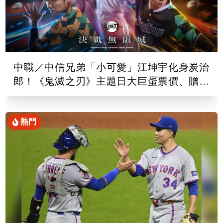
中職／中信兄弟「小可愛」江坤宇化身炭治
郎！《鬼滅之刃》主題日大巨蛋票價、贈品
出爐
熱門