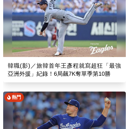
韓職(影)／旅韓首年王彥程就寫超狂「最強
亞洲外援」紀錄！6局飆7K奪單季第10勝
熱門