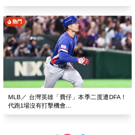
熱門
MLB／ 台灣英雄「費仔」本季二度遭DFA！
代跑1場沒有打擊機會...