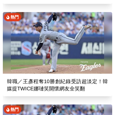
傻
熱門
韓職／王彥程奪10勝創紀錄受訪超淡定！韓
媒提TWICE娜璉笑開懷網友全笑翻
熱門