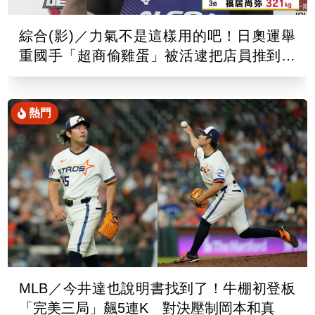
綜合(影)／力氣不是這樣用的吧！日奧運舉
重國手「超商偷雞蛋」被活逮把店員推到骨
折
熱門
MLB／今井達也說明書找到了！牛棚初登板
「完美三局」飆5連K 對決壓制岡本和真