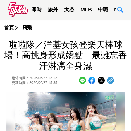
即時
旅外
大谷
MLB
中職
NBA
首頁
飛飛
啦啦隊／洋基女孩登樂天棒球
場！高挑身形成嬌點 最難忘香
汗淋漓全身濕
發佈時間：2026/06/27 13:13
更新時間：2026/06/27 15:35