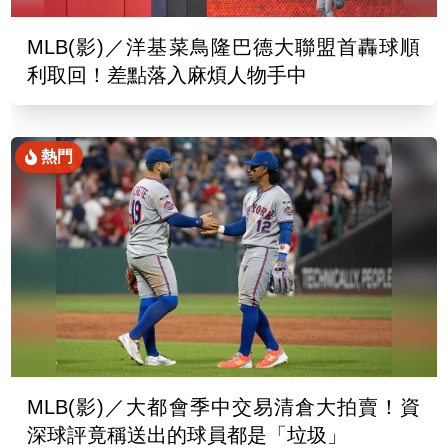
MLB(影)／洋基菜鳥隆巴德大聯盟首轟球順
利取回！差點落入麻煩人物手中
熱門
MLB(影)／大都會季中交易清倉大拍賣！資
深球評竟稱送出的球員都是「垃圾」