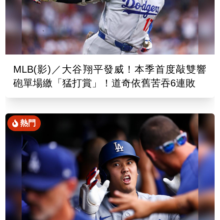
MLB(影)／大谷翔平發威！本季首度敲雙響
砲單場繳「猛打賞」！道奇依舊苦吞6連敗
熱門