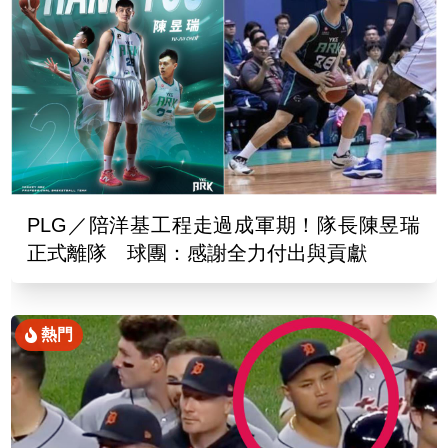
PLG／陪洋基工程走過成軍期！隊長陳昱瑞
正式離隊 球團：感謝全力付出與貢獻
熱門