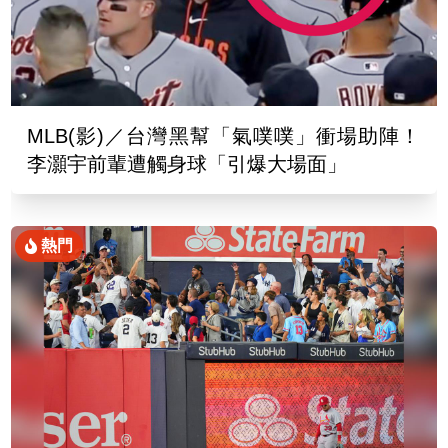
MLB(影)／台灣黑幫「氣噗噗」衝場助陣！
李灝宇前輩遭觸身球「引爆大場面」
熱門