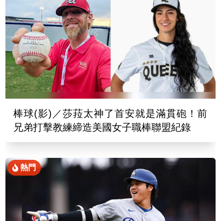
棒球(影)／莎菈太神了首安就是滿貫砲！前
兄弟打擊教練締造美國女子職棒聯盟紀錄
熱門