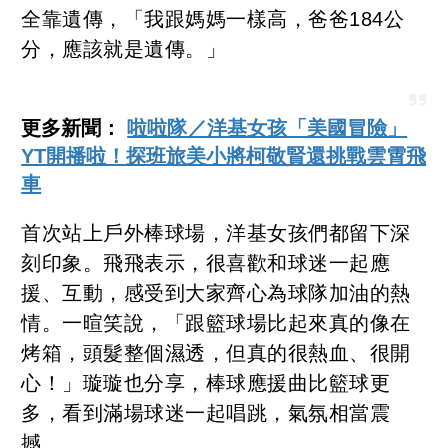
全靠遺傳，「我跟媽媽一樣高，爸爸184公
分，應該就是遺傳。」
更多新聞：
啦啦隊／洋基女孩「美國冒險」
YT開播啦！探班旅美小將柯敬賢還挑戰雲霄飛
車
首次站上戶外棒球場，洋基女孩們都留下深
刻印象。飛飛表示，很喜歡和球迷一起應
援、互動，感受到大家齊心為球隊加油的熱
情。一暄笑說，「跟籃球場比起來真的像在
烤箱，頭髮整個濕透，但真的很熱血、很開
心！」璇璇也分享，棒球應援曲比籃球更
多，看到滿場球迷一起唱跳，氣氛相當震
撼。