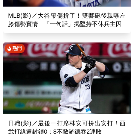
MLB(影)／大谷帶傷拚了！雙響砲後親曝左
膝傷勢實情 「一句話」揭堅持不休兵主因
熱門
日職(影)／最後一打席林安可拚出安打！西
武打線遭封鎖0：8不敵羅德吞2連敗