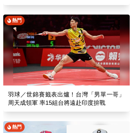
熱門
羽球／世錦賽籤表出爐！台灣「男單一哥」
周天成領軍 率15組台將遠赴印度拚戰
熱門