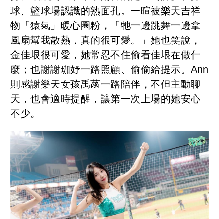
球、籃球場認識的熟面孔。一暄被樂天吉祥
物「猿氣」暖心圈粉，「牠一邊跳舞一邊拿
風扇幫我散熱，真的很可愛。」她也笑說，
金佳垠很可愛，她常忍不住偷看佳垠在做什
麼；也謝謝珈妤一路照顧、偷偷給提示。Ann
則感謝樂天女孩禹菡一路陪伴，不但主動聊
天，也會適時提醒，讓第一次上場的她安心
不少。