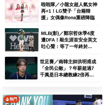
啦啦隊／小龍女超人氣女神
再+1！LG雙子「台籍韓
援」女偶像Rona重磅降臨
MLB(影)／鄭宗哲休季4度
遭DFA！敲生涯首安全英文
吐心聲：等了一年終於...
世足賽／南韓主帥洪明甫成
「全民公敵」？年薪超過7
千萬是日本總教練2倍再被
批
熱門