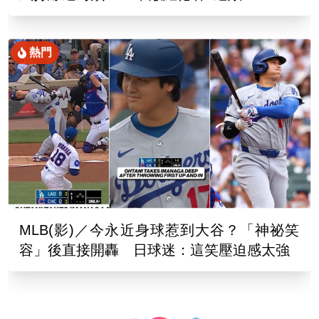
熱門
MLB(影)／今永近身球惹到大谷？「神祕笑
容」後直接開轟 日球迷：這笑壓迫感太強