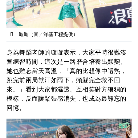
璇璇（圖／洋基工程提供）
身為舞蹈老師的璇璇表示，大家平時很難湊
齊練習時間，這次是一路磨合培養出默契。
她也難忘當天高溫，「真的比想像中還熱，
跳完前兩局就汗如雨下，頭髮完全救不回
來。」看到大家都濕透、互相笑對方狼狽的
模樣，反而讓緊張感消失，也成為最難忘的
回憶。