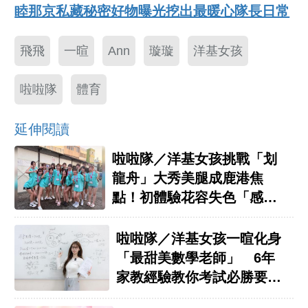
睦那京私藏秘密好物曝光挖出最暖心隊長日常
飛飛
一暄
Ann
璇璇
洋基女孩
啦啦隊
體育
延伸閱讀
啦啦隊／洋基女孩挑戰「划
龍舟」大秀美腿成鹿港焦
點！初體驗花容失色「感覺
快翻船」
啦啦隊／洋基女孩一暄化身
「最甜美數學老師」 6年
家教經驗教你考試必勝要
領！